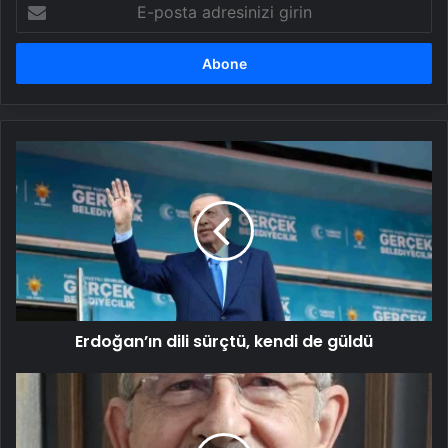
E-
posta
adresinizi
girin
Erdoğan’ın
dili
sürçtü,
kendi
de
güldü
Erdoğan’ın dili sürçtü, kendi de güldü
Kılıçdaroğlu'nun
mal
varlıklarına
ve