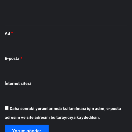
m
*
Ad
*
E-posta
*
İnternet sitesi
Daha sonraki yorumlarımda kullanılması için adım, e-posta
adresim ve site adresim bu tarayıcıya kaydedilsin.