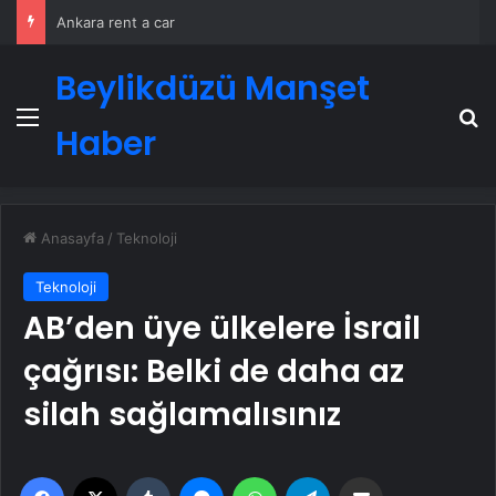
Ankara rent a car
Beylikdüzü Manşet
Menü
A
Haber
Anasayfa
/
Teknoloji
Teknoloji
AB’den üye ülkelere İsrail
çağrısı: Belki de daha az
silah sağlamalısınız
Facebook
X
Tumblr
Messenger
WhatsApp
Telegram
Email'den paylaş