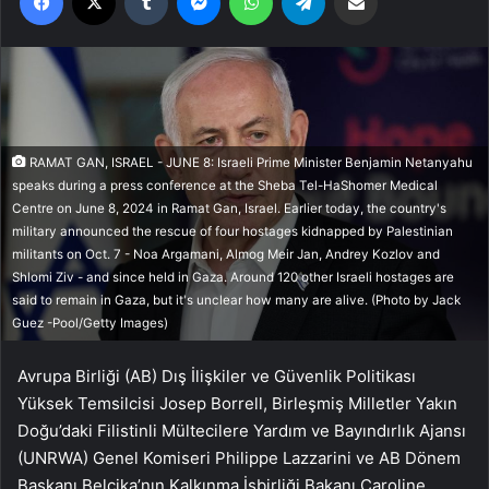
RAMAT GAN, ISRAEL - JUNE 8: Israeli Prime Minister Benjamin Netanyahu
speaks during a press conference at the Sheba Tel-HaShomer Medical
Centre on June 8, 2024 in Ramat Gan, Israel. Earlier today, the country's
military announced the rescue of four hostages kidnapped by Palestinian
militants on Oct. 7 - Noa Argamani, Almog Meir Jan, Andrey Kozlov and
Shlomi Ziv - and since held in Gaza. Around 120 other Israeli hostages are
said to remain in Gaza, but it's unclear how many are alive. (Photo by Jack
Guez -Pool/Getty Images)
Avrupa Birliği (AB) Dış İlişkiler ve Güvenlik Politikası
Yüksek Temsilcisi Josep Borrell, Birleşmiş Milletler Yakın
Doğu’daki Filistinli Mültecilere Yardım ve Bayındırlık Ajansı
(UNRWA) Genel Komiseri Philippe Lazzarini ve AB Dönem
Başkanı Belçika’nın Kalkınma İşbirliği Bakanı Caroline