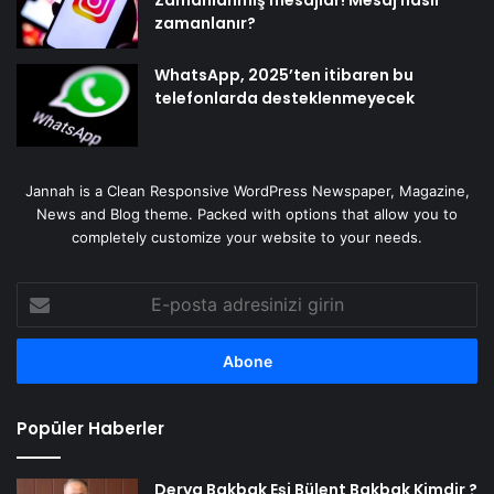
Zamanlanmış mesajlar! Mesaj nasıl
zamanlanır?
WhatsApp, 2025’ten itibaren bu
telefonlarda desteklenmeyecek
Jannah is a Clean Responsive WordPress Newspaper, Magazine,
News and Blog theme. Packed with options that allow you to
completely customize your website to your needs.
E-
posta
adresinizi
girin
Popüler Haberler
Derya Bakbak Eşi Bülent Bakbak Kimdir ?