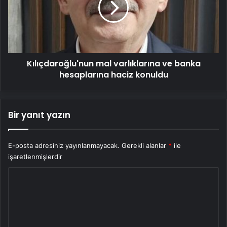
banka
hesaplarına
haciz
konuldu
Kılıçdaroğlu'nun mal varlıklarına ve banka
hesaplarına haciz konuldu
Bir yanıt yazın
E-posta adresiniz yayınlanmayacak.
Gerekli alanlar
*
ile
işaretlenmişlerdir
Y
o
r
u