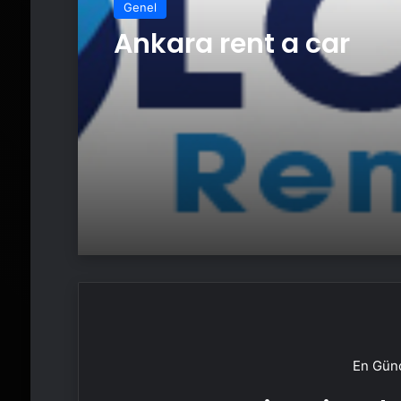
Genel
Ankara rent a car
En Günc