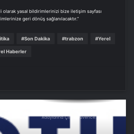
Zihnin Gizemli Sınırları ve Ötesi :
Nasılnedir.com
i olarak yasal bildirimlerinizi bize iletişim sayfası
rimlerinize geri dönüş sağlanılacaktır.”
Serjoy : Dijital Medya Ajansı, Google
Reklam Ajansı, SEO Ajansı ve Web
itika
Son Dakika
trabzon
Yerel
Tasarım Ajansı
el Haberler
UETDS Nedir ? Uetds.com İle Akıllı
Dijital Taşımacılık Yazılımı
Buharlı Koltuk Yıkama ile Temizlikte
Yeni Bir Dönem
Nişantaşı Üniversitesi’nden 2026 YKS
Adaylarına Çifte Güvence: Sabit
Ücret ve Kesintisiz Burs