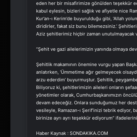
eden her bir misafirimize gönülden teşekkür e
kabul eylesin, bizleri sağlık ve afiyetle nice Ra
Kur’an-ı Kerim’de buyurulduğu gibi, ‘Allah yolu
diridirler, fakat siz bunu bilemezsiniz.’ Şehit
Aziz şehitlerimiz hiçbir zaman unutulmayacak v
“Şehit ve gazi ailelerimizin yanında olmaya d
Şehitlik makamının önemine vurgu yapan Başka
anlatırken, ‘Ümmetime ağır gelmeyecek olsaydı, h
arzu ederdim’ buyurmuştur. Şehitlik, peygamb
Biliyoruz ki, şehitlerimizin aileleri onların şefa
yönetimler olarak, Cumhurbaşkanımızın öncülüğ
devam edeceğiz. Onlara sunduğumuz her destek,
vesileyle, Ramazan-ı Şerif’inizi tebrik ediyor, b
birinize ayrı ayrı teşekkür ediyorum” ifadeleri
Haber Kaynak : SONDAKIKA.COM