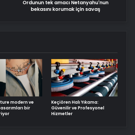
Ankara rent a car
için
Ordunun tek amacı Netanyahu'nun
savaş
bekasını korumak için savaş
Kurumsal İnternet Seçimi Fiber ve
Sınırsız İnternet Rehberi
25 Yıllık Miras Davasında Gözler
Temmuz Ayındaki Karar
Duruşmasına Çevrildi
Eşya Depolama Hizmetinde Doğru
Seçim Rehberi
ture modern ve
Keçiören Halı Yıkama:
asarımları bir
Güvenilir ve Profesyonel
riyor
Hizmetler