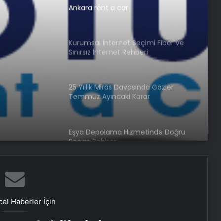
Ankara rent a car
Kurumsal İnternet Seçimi Fiber ve
Sınırsız İnternet Rehberi
25 Yıllık Miras Davasında Gözler
Temmuz Ayındaki Karar
Duruşmasına Çevrildi
Eşya Depolama Hizmetinde Doğru
Seçim Rehberi
Ortopodoloji İle Diyabetik Ayak
Yarası Tedavisi
el Haberler İçin
Zihnin Gizemli Sınırları ve Ötesi :