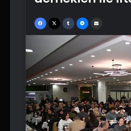
Facebook
X
Tumblr
Messenger
Email'den paylaş