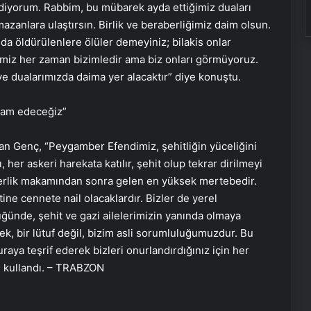
diyorum. Rabbim, bu mübarek ayda ettiğimiz duaları
mazanlara ulaştırsın. Birlik ve beraberliğimiz daim olsun.
nda öldürülenlere ölüler demeyiniz; bilakis onlar
lerimiz her zaman bizimledir ama biz onları görmüyoruz.
e dualarımızda daima yer alacaktır” diye konuştu.
evam edeceğiz”
n Genç, “Peygamber Efendimiz, şehitliğin yüceliğini
er askeri harekata katılır, şehit olup tekrar dirilmeyi
erlik makamından sonra gelen en yüksek mertebedir.
atine cennete nail olacaklardır. Bizler de yerel
ünde, şehit ve gazi ailelerimizin yanında olmaya
 bir lütuf değil, bizim asli sorumluluğumuzdur. Bu
uraya teşrif ederek bizleri onurlandırdığınız için her
Ortopodoloji İle Diyabetik Ayak
ni kullandı. – TRABZON
Yarası Tedavisi