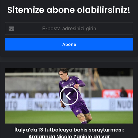
Sitemize abone olabilirsiniz!
E-
posta
adresinizi
girin
İtalya'da
13
futbolcuya
bahis
soruşturması:
Aralarında
Nicolo
Zaniolo
da
İtalya'da 13 futbolcuya bahis soruşturması:
var
Aralarında Nicolo Zaniolo da var