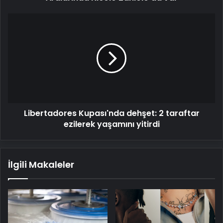
Libertadores
Kupası'nda
dehşet:
2
taraftar
ezilerek
yaşamını
yitirdi
Libertadores Kupası'nda dehşet: 2 taraftar
ezilerek yaşamını yitirdi
İlgili Makaleler