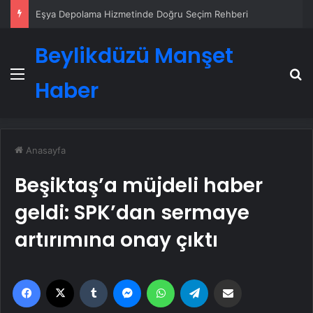
Eşya Depolama Hizmetinde Doğru Seçim Rehberi
Beylikdüzü Manşet
Menü
A
Haber
Anasayfa
Beşiktaş’a müjdeli haber
geldi: SPK’dan sermaye
artırımına onay çıktı
Facebook
X
Tumblr
Messenger
WhatsApp
Telegram
Email'den paylaş