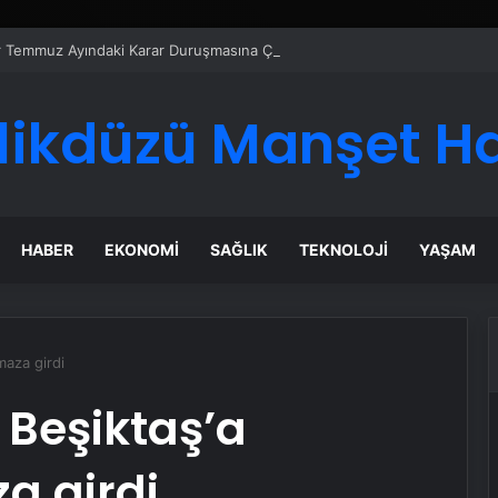
er Temmuz Ayındaki Karar Duruşmasına Çevrildi
likdüzü Manşet H
HABER
EKONOMI
SAĞLIK
TEKNOLOJI
YAŞAM
maza girdi
 Beşiktaş’a
a girdi