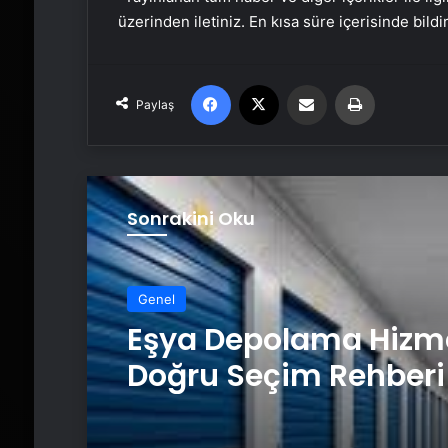
üzerinden iletiniz. En kısa süre içerisinde bildi
Facebook
X
Email'den paylaş
Yaz
Paylaş
Sonrakini Oku
Genel
Eşya Depolama Hizm
Doğru Seçim Rehberi