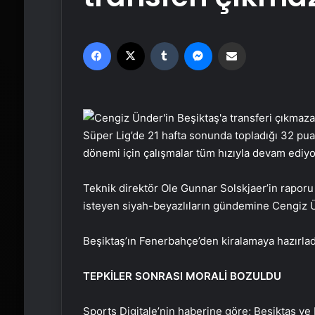
Facebook
X
Tumblr
Messenger
Email'den paylaş
Süper Lig’de 21 hafta sonunda topladığı 32 puan
dönemi için çalışmalar tüm hızıyla devam ediyo
Teknik direktör Ole Gunnar Solskjaer’in rapo
isteyen siyah-beyazlıların gündemine Cengiz Ü
Beşiktaş’ın Fenerbahçe’den kiralamaya hazırladığı
TEPKİLER SONRASI MORALİ BOZULDU
Sports Digitale’nin haberine göre; Beşiktaş 