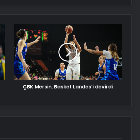
Ankara rent a car
ÇBK
Kurumsal İnternet Seçimi Fiber ve
Mersin,
Sınırsız İnternet Rehberi
Basket
Landes'i
devirdi
25 Yıllık Miras Davasında Gözler
Temmuz Ayındaki Karar
Duruşmasına Çevrildi
Eşya Depolama Hizmetinde Doğru
ÇBK Mersin, Basket Landes'i devirdi
Seçim Rehberi