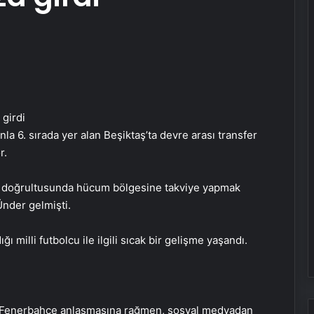
la 6. sırada yer alan Beşiktaş’ta devre arası transfer
r.
ru doğrultusunda hücum bölgesine takviye yapmak
nder gelmişti.
 milli futbolcu ile ilgili sıcak bir gelişme yaşandı.
Ortopodoloji İle Diyabetik Ayak
Yarası Tedavisi
ve Fenerbahçe anlaşmasına rağmen, sosyal medyadan