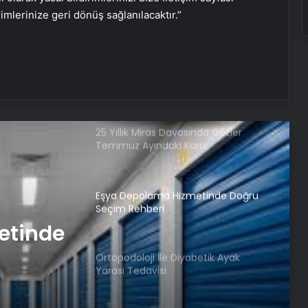
rimlerinize geri dönüş sağlanılacaktır.”
Ankara rent a car
Kurumsal İnternet Seçimi Fiber ve
Sınırsız İnternet Rehberi
25 Yıllık Miras Davasında Gözler
Temmuz Ayındaki Karar
Duruşmasına Çevrildi
Eşya Depolama Hizmetinde Doğru
Seçim Rehberi
etinde
Ortopodoloji İle Diyabetik Ayak
Yarası Tedavisi