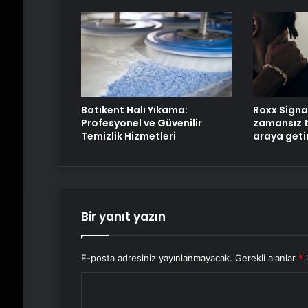
Batıkent Halı Yıkama:
Roxx Signa
Profesyonel ve Güvenilir
zamansız t
Temizlik Hizmetleri
araya geti
Bir yanıt yazın
E-posta adresiniz yayınlanmayacak.
Gerekli alanlar
*
i
Y
o