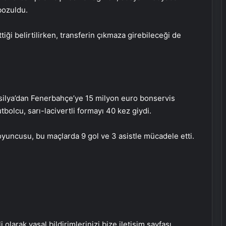
bozuldu.
Zihnin Gizemli Sınırları ve Ötesi :
Nasılnedir.com
ği belirtilirken, transferin çıkmaza girebileceği de
Serjoy : Dijital Medya Ajansı, Google
Reklam Ajansı, SEO Ajansı ve Web
Tasarım Ajansı
ilya’dan Fenerbahçe’ye 15 milyon euro bonservis
UETDS Nedir ? Uetds.com İle Akıllı
tbolcu, sarı-lacivertli formayı 40 kez giydi.
Dijital Taşımacılık Yazılımı
yuncusu, bu maçlarda 9 gol ve 3 asistle mücadele etti.
Buharlı Koltuk Yıkama ile Temizlikte
Yeni Bir Dönem
Nişantaşı Üniversitesi’nden 2026 YKS
Adaylarına Çifte Güvence: Sabit
Ücret ve Kesintisiz Burs
i olarak yasal bildirimlerinizi bize iletişim sayfası