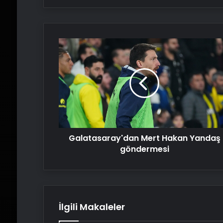
Galatasaray'dan
Mert
Hakan
Yandaş
göndermesi
Galatasaray'dan Mert Hakan Yandaş
göndermesi
İlgili Makaleler