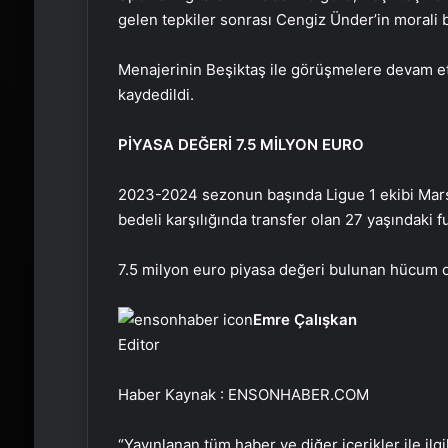
gelen tepkiler sonrası Cengiz Ünder’in morali 
Menajerinin Beşiktaş ile görüşmelere devam etti
kaydedildi.
PİYASA DEĞERİ 7.5 MİLYON EURO
2023-2024 sezonun başında Ligue 1 ekibi Mars
bedeli karşılığında transfer olan 27 yaşındaki fu
7.5 milyon euro piyasa değeri bulunan hücum o
Emre Çalışkan
Editor
Haber Kaynak : ENSONHABER.COM
“Yayınlanan tüm haber ve diğer içerikler ile ilgil