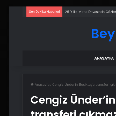
Son Dakika Haberleri
25 Yıllık Miras Davasında Gözl
Bey
ANASAYFA
Anasayfa
/
Cengiz Ünder’in Beşiktaş’a transferi çık
Cengiz Ünder’in
transferi çıkmaz