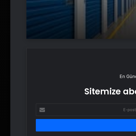
En Günc
Sitemize abo
E-
posta
adresinizi
girin