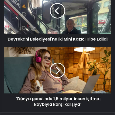
İki
Mini
Kazıcı
Hibe
Edildi
Devrekani Belediyesi'ne İki Mini Kazıcı Hibe Edildi
'Dünya
genelinde
1,5
milyar
insan
işitme
kaybıyla
karşı
karşıya'
'Dünya genelinde 1,5 milyar insan işitme
kaybıyla karşı karşıya'