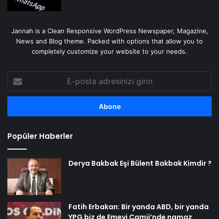
Jannah is a Clean Responsive WordPress Newspaper, Magazine,
News and Blog theme. Packed with options that allow you to
completely customize your website to your needs.
E-
posta
adresinizi
girin
Popüler Haberler
Derya Bakbak Eşi Bülent Bakbak Kimdir ?
Fatih Erbakan: Bir yanda ABD, bir yanda
YPG biz de Emevi Camii’nde namaz