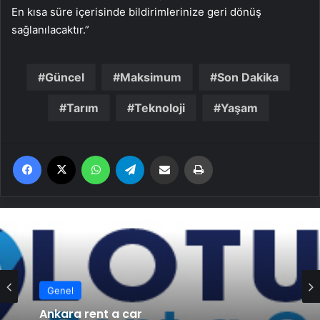
En kısa süre içerisinde bildirimlerinize geri dönüş
sağlanılacaktır.”
Güncel
Maksimum
Son Dakika
Tarım
Teknoloji
Yaşam
Facebook
X
WhatsApp
Telegram
Email'den paylaş
Yaz
Genel
Ankara rent a car