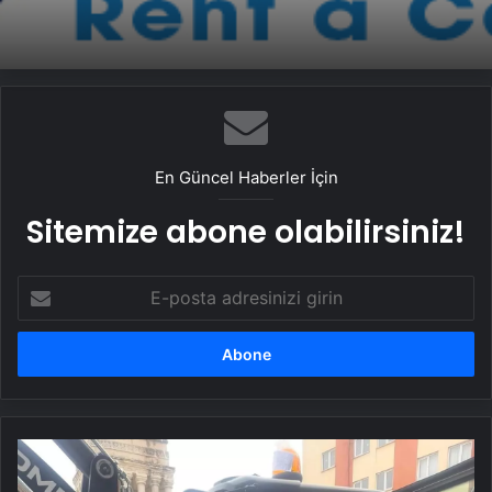
En Güncel Haberler İçin
Sitemize abone olabilirsiniz!
E-
posta
adresinizi
girin
Devrekani
Belediyesi'ne