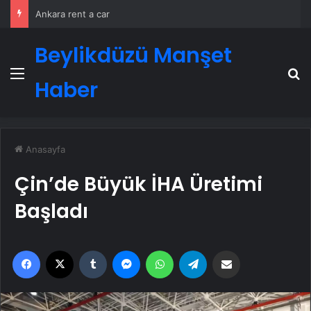
Ankara rent a car
Beylikdüzü Manşet
Menü
A
Haber
Anasayfa
Çin’de Büyük İHA Üretimi
Başladı
Facebook
X
Tumblr
Messenger
WhatsApp
Telegram
Email'den paylaş