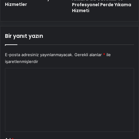
Hizmetler
Profesyonel Perde Yıkama
Hizmeti
Bir yanıt yazın
E-posta adresiniz yayınlanmayacak.
Gerekli alanlar
*
ile
işaretlenmişlerdir
Y
o
r
u
m
*