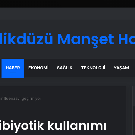
likdüzü Manşet H
HABER
EKONOMI
SAĞLIK
TEKNOLOJI
YAŞAM
 influenzayı geçirmiyor
biyotik kullanımı