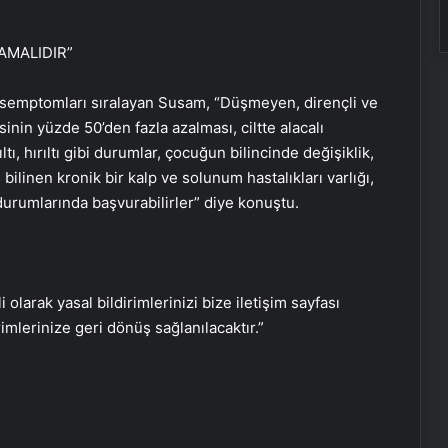
AMALIDIR”
 semptomları sıralayan Susam, “Düşmeyen, dirençli ve
nin yüzde 50’den fazla azalması, ciltte alacalı
ı, hırıltı gibi durumlar, çocuğun bilincinde değişiklik,
bilinen kronik bir kalp ve solunum hastalıkları varlığı,
durumlarında başvurabilirler” diye konuştu.
Mevsimsel alerji mi, sinüzit mi? Farkı
göz ardı etmeyin
i olarak yasal bildirimlerinizi bize iletişim sayfası
rimlerinize geri dönüş sağlanılacaktır.”
Kabuğunu limonla kaynatıp içen
yaşadı: Kolesterolden eser
kalmayacak