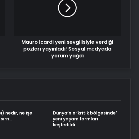
sevgilisiyle
verdiği
pozları
yayınladı!
Sosyal
medyada
Mauro Icardi yeni sevgilisiyle verdiği
yorum
yağdı
pozları yayınladı! Sosyal medyada
yorum yağdı
ı) nedir, ne işe
Dünya’nın ‘kritik bölgesinde’
sırrı…
yeni yaşam formları
keşfedildi