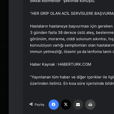
dikkat edilmelidir” şeklinde konuştu.
“HER GRİP OLAN ACİL SERVİSLERE BAŞVURM
Hastaların hastaneye başvurması için gereken
3 günden fazla 38 derece üstü ateş, beslenmesi
görünüm, morarma, ciddi solunum sıkıntısı, hışılt
konvulziyon varlığı semptomları olan hastaların 
immun yetmezliği, lösemi ya da lenfoma tanılı 
Haber Kaynak : HABERTURK.COM
“Yayınlanan tüm haber ve diğer içerikler ile ilgil
üzerinden iletiniz. En kısa süre içerisinde bildi
Facebook
X
Email'den paylaş
Yaz
Paylaş