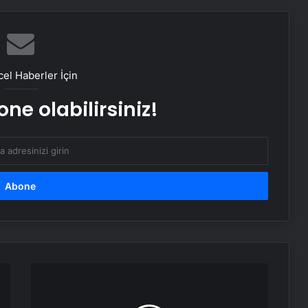
Parkinson hastalarına umut olan
tedavi: Beyin Pili ve Akıllı Ses Ötesi
el Haberler İçin
ne olabilirsiniz!
Trabzon’da karayemiş çekirdeği
yüzünden akciğer ameliyatı geçirdi
Mauro
Icardi
yeni