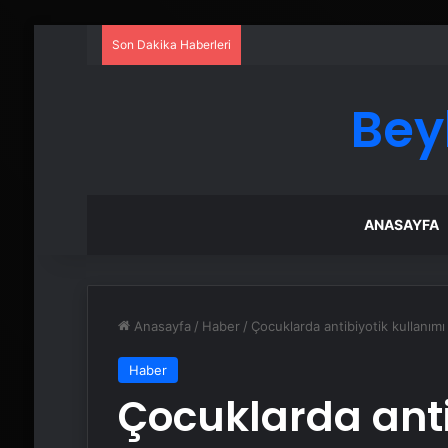
Son Dakika Haberleri
Bey
ANASAYFA
Anasayfa
/
Haber
/
Çocuklarda antibiyotik kullanımı
Haber
Çocuklarda anti