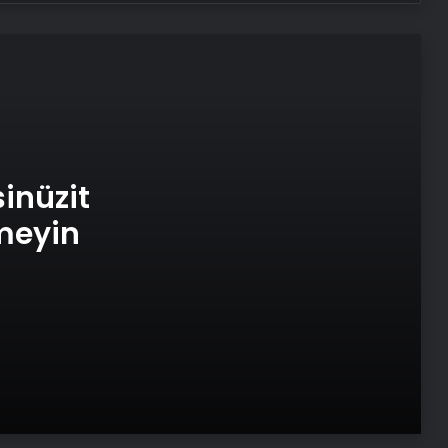
Felçte altın saatleri kaçırmayın
Astım hastalarının en çok yaptığı 5
hata
Her sabah yorgun uyanıyorsanız
dikkat, sebebi işiniz olabilir
sinüzit
tmeyin
Avrupa ve Asya tehlikede! Ölümcül
mantar hastalığı küresel ısınma ile
yayılıyor
Sağ üst karın ağrısını asla hafife
almayın
Kovid-19’un kalıcı koku kaybıyla
bağlantısı çözüldü