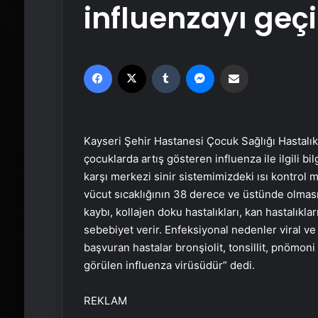
influenzayı geç
Facebook
X
Tumblr
Messenger
Email'den paylaş
Kayseri Şehir Hastanesi Çocuk Sağlığı Hastalı
çocuklarda artış gösteren influenza ile ilgili b
karşı merkezi sinir sistemimizdeki ısı kontrol
vücut sıcaklığının 38 derece ve üstünde olması a
kaybı, kollajen doku hastalıkları, kan hastalıkl
sebebiyet verir. Enfeksiyonal nedenler viral ve 
başvuran hastalar bronşiolit, tonsillit, pnömoni v
görülen influenza virüsüdür” dedi.
REKLAM