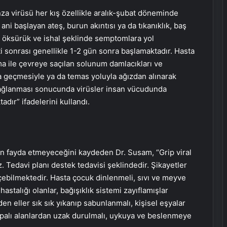
nza virüsü her kış özellikle aralık-şubat döneminde
 ani başlayan ateş, burun akıntısı ya da tıkanıklık, baş
sı, öksürük ve ishal şeklinde semptomlara yol
 sonrası genellikle 1-2 gün sonra başlamaktadır. Hasta
 ile çevreye saçılan solunum damlacıkları ve
a geçmesiyle ya da temas yoluyla ağızdan alınarak
 bağlanması sonucunda virüsler insan vücudunda
dır” ifadelerini kullandı.
nın fayda etmeyeceğini kaydeden Dr. Susam, “Grip viral
. Tedavi planı destek tedavisi şeklindedir. Şikayetler
eçebilmektedir. Hasta çocuk dinlenmeli, sıvı ve meyve
astalığı olanlar, bağışıklık sistemi zayıflamışlar
den eller sık sık yıkanıp sabunlanmalı, kişisel eşyalar
kapalı alanlardan uzak durulmalı, uykuya ve beslenmeye