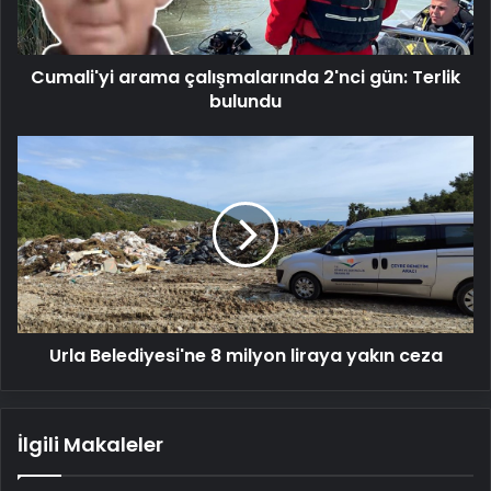
bulundu
Cumali'yi arama çalışmalarında 2'nci gün: Terlik
bulundu
Urla
Belediyesi'ne
8
milyon
liraya
yakın
ceza
Urla Belediyesi'ne 8 milyon liraya yakın ceza
İlgili Makaleler