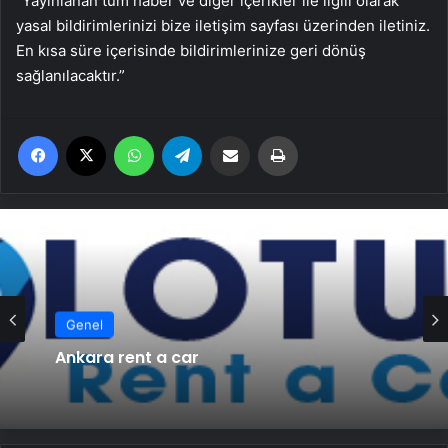
“Yayınlanan tüm haber ve diğer içerikler ile ilgili olarak
yasal bildirimlerinizi bize iletişim sayfası üzerinden iletiniz.
En kısa süre içerisinde bildirimlerinize geri dönüş
sağlanılacaktır.”
Facebook
X
WhatsApp
Telegram
Email'den paylaş
Yaz
Genel
Ankara rent a car