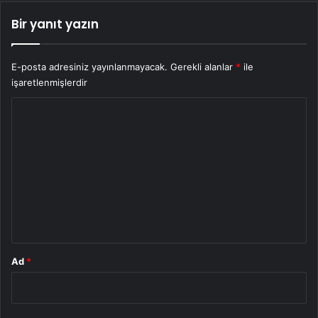
Bir yanıt yazın
E-posta adresiniz yayınlanmayacak.
Gerekli alanlar
*
ile
işaretlenmişlerdir
Y
o
r
u
m
*
Ad
*