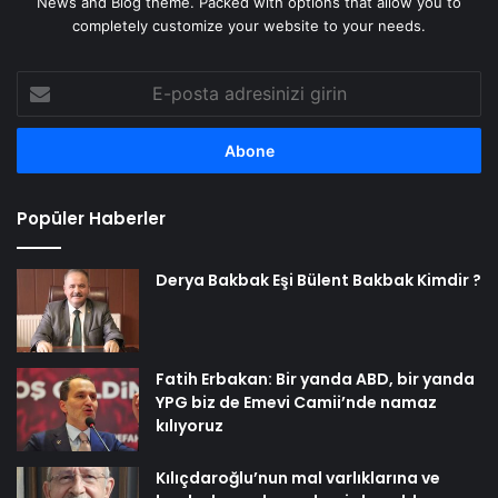
News and Blog theme. Packed with options that allow you to
completely customize your website to your needs.
E-
posta
adresinizi
girin
Popüler Haberler
Derya Bakbak Eşi Bülent Bakbak Kimdir ?
Fatih Erbakan: Bir yanda ABD, bir yanda
YPG biz de Emevi Camii’nde namaz
kılıyoruz
Kılıçdaroğlu’nun mal varlıklarına ve