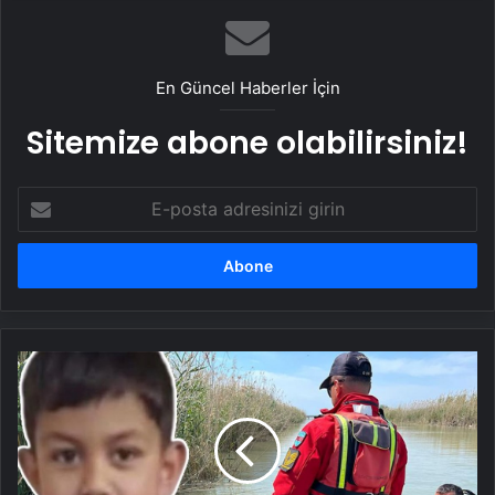
En Güncel Haberler İçin
Sitemize abone olabilirsiniz!
E-
posta
adresinizi
girin
Cumali'yi
arama
çalışmalarında
2'nci
gün:
Terlik