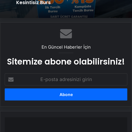
Kesintisiz Burs
En Güncel Haberler İçin
Sitemize abone olabilirsiniz!
E-
posta
adresinizi
girin
Fatih
Erbakan: