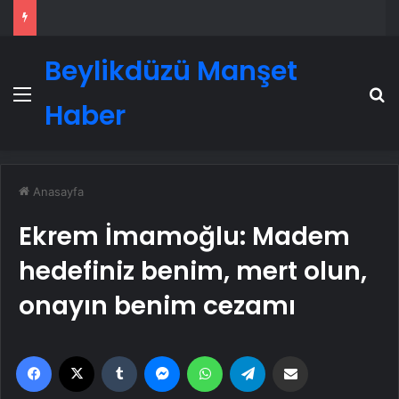
Beylikdüzü Manşet
Menü
A
Haber
Anasayfa
Ekrem İmamoğlu: Madem
hedefiniz benim, mert olun,
onayın benim cezamı
Facebook
X
Tumblr
Messenger
WhatsApp
Telegram
Email'den paylaş