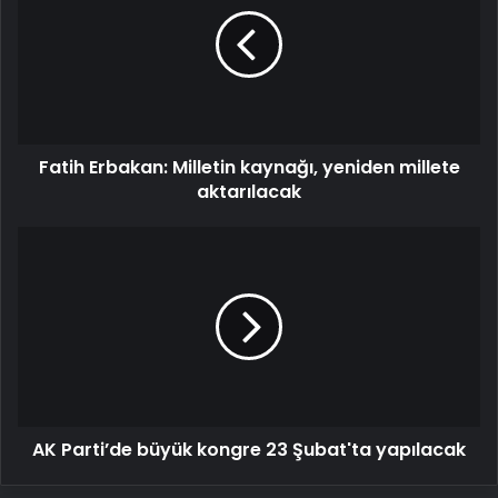
Milletin
kaynağı,
yeniden
millete
aktarılacak
Fatih Erbakan: Milletin kaynağı, yeniden millete
aktarılacak
AK
Parti’de
büyük
kongre
23
Şubat'ta
yapılacak
AK Parti’de büyük kongre 23 Şubat'ta yapılacak