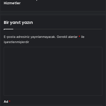
Hizmetler
Bir yanıt yazın
E-posta adresiniz yayınlanmayacak.
Gerekli alanlar
*
ile
işaretlenmişlerdir
Y
o
r
u
m
*
Ad
*