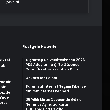
Çevrildi
Rastgele Haberler
Nişantaşı Üniversitesi’nden 2026
ak Eşi
YKS Adaylarına Çifte Güvence:
bak
Sabit Ücret ve Kesintisiz Burs
Ankara rent a car
an: Bir
Kurumsal İnternet Seçimi Fiber ve
 bir
Sınırsız İnternet Rehberi
biz de
i’nde
25 Yıllık Miras Davasında Gözler
yoruz
Temmuz Ayındaki Karar
Duruşmasına Çevrildi