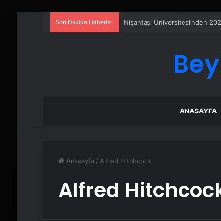
Son Dakika Haberleri
Nişantaşı Üniversitesi’nden 202
Bey
ANASAYFA
Anasayfa
/
Alfred Hitchcock
Alfred Hitchcoc