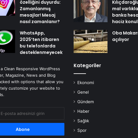
özelliğini duyurdu:
Kılıçdaroğl
Zamanlanmış
mal varlıkl
mesajlar! Mesaj
banka hesa
nasıl zamanlanır?
haciz konu
WhatsApp,
Oba Makar
2025’ten itibaren
açılıyor
bu telefonlarda
desteklenmeyecek
Kategoriler
 a Clean Responsive WordPress
r, Magazine, News and Blog
cked with options that allow you
Ekonomi
tely customize your website to
Genel
ds.
Gündem
Haber
Sağlık
Spor