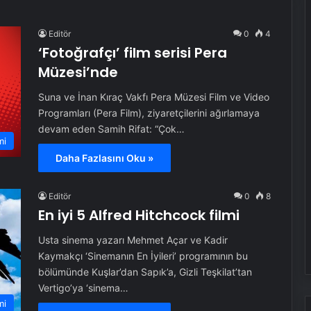
Editör
0
4
‘Fotoğrafçı’ film serisi Pera
Müzesi’nde
Suna ve İnan Kıraç Vakfı Pera Müzesi Film ve Video
Programları (Pera Film), ziyaretçilerini ağırlamaya
devam eden Samih Rifat: “Çok…
mi
Daha Fazlasını Oku »
Editör
0
8
En iyi 5 Alfred Hitchcock filmi
Usta sinema yazarı Mehmet Açar ve Kadir
Kaymakçı ‘Sinemanın En İyileri’ programının bu
bölümünde Kuşlar’dan Sapık’a, Gizli Teşkilat’tan
Vertigo’ya ‘sinema…
mi