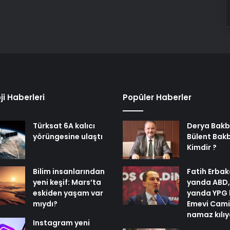
ji Haberleri
Popüler Haberler
Türksat 6A kalıcı
Derya Bakb
yörüngesine ulaştı
Bülent Bak
Kimdir ?
Bilim insanlarından
Fatih Erbak
yeni keşif: Mars’ta
yanda ABD,
eskiden yaşam var
yanda YPG 
mıydı?
Emevi Cami
namaz kılı
Instagram yeni