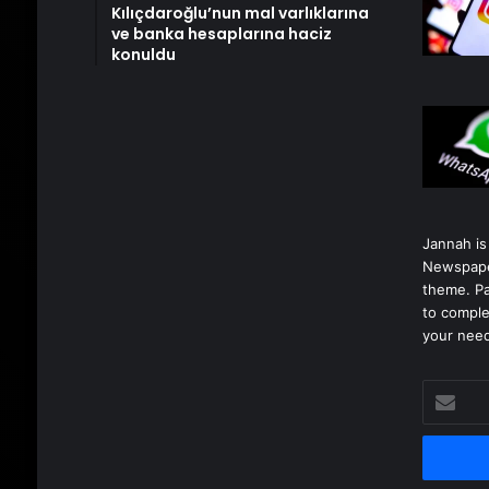
Kılıçdaroğlu’nun mal varlıklarına
ve banka hesaplarına haciz
konuldu
Jannah is
Newspape
theme. Pa
to comple
your nee
E-
posta
adresinizi
girin