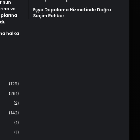
u’nun
arına ve
Eşya Depolama Hizmetinde Doğru
plarına
Seçim Rehberi
ldu
na halka
(129)
(261)
(2)
(142)
(1)
(1)