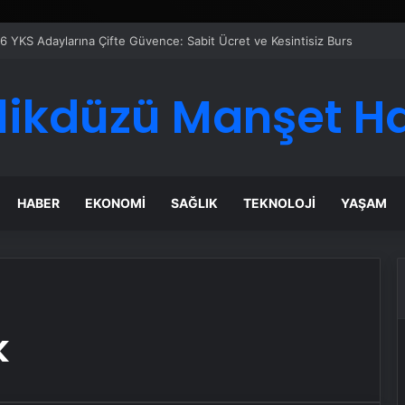
6 YKS Adaylarına Çifte Güvence: Sabit Ücret ve Kesintisiz Burs
likdüzü Manşet H
HABER
EKONOMI
SAĞLIK
TEKNOLOJI
YAŞAM
k