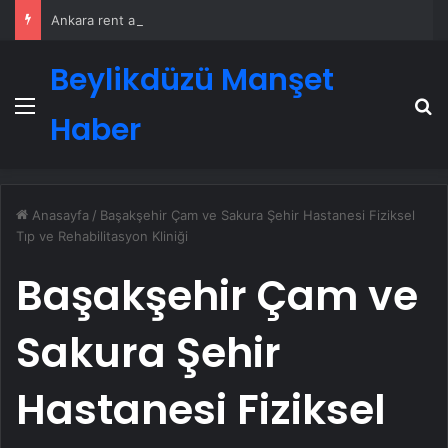
Ankara rent a car
Beylikdüzü Manşet
Menü
A
Haber
Anasayfa
/
Başakşehir Çam ve Sakura Şehir Hastanesi Fiziksel
Tıp ve Rehabilitasyon Kliniği
Başakşehir Çam ve
Sakura Şehir
Hastanesi Fiziksel