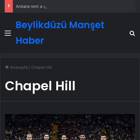
Ankara rent a car
Beylikdüzü Manşet
Menü
A
Haber
Anasayfa
/
Chapel Hill
Chapel Hill