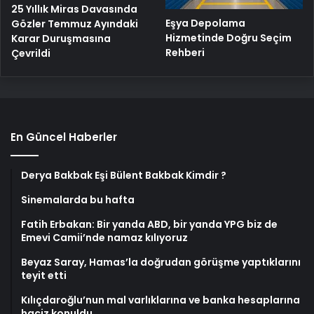
25 Yıllık Miras Davasında
Eşya Depolama
Gözler Temmuz Ayındaki
Hizmetinde Doğru Seçim
Karar Duruşmasına
Rehberi
Çevrildi
En Güncel Haberler
Derya Bakbak Eşi Bülent Bakbak Kimdir ?
Sinemalarda bu hafta
Fatih Erbakan: Bir yanda ABD, bir yanda YPG biz de
Emevi Camii’nde namaz kılıyoruz
Beyaz Saray, Hamas’la doğrudan görüşme yaptıklarını
teyit etti
Kılıçdaroğlu’nun mal varlıklarına ve banka hesaplarına
haciz konuldu