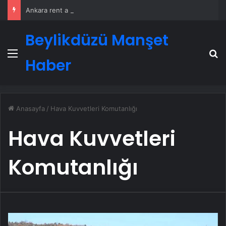
Ankara rent a car
Beylikdüzü Manşet
Menü
A
Haber
Anasayfa
/
Hava Kuvvetleri Komutanlığı
Hava Kuvvetleri
Komutanlığı