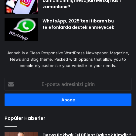
Zamanlanmış mesajlar! Mesaj nasıl
zamanlanır?
WhatsApp, 2025’ten itibaren bu
telefonlarda desteklenmeyecek
Jannah is a Clean Responsive WordPress Newspaper, Magazine,
News and Blog theme. Packed with options that allow you to
completely customize your website to your needs.
E-
posta
adresinizi
girin
Popüler Haberler
Derya Bakbak Eşi Bülent Bakbak Kimdir ?