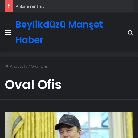
Ankara rent a car
Beylikdüzü Manşet
Menü
A
Haber
Anasayfa
/
Oval Ofis
Oval Ofis