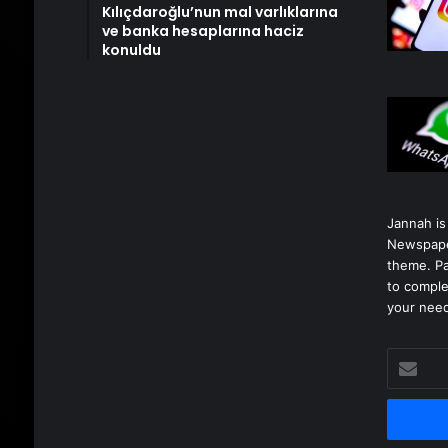
Kılıçdaroğlu’nun mal varlıklarına
ve banka hesaplarına haciz
konuldu
Jannah is
Newspape
theme. Pa
to comple
your nee
E-
posta
adresinizi
girin