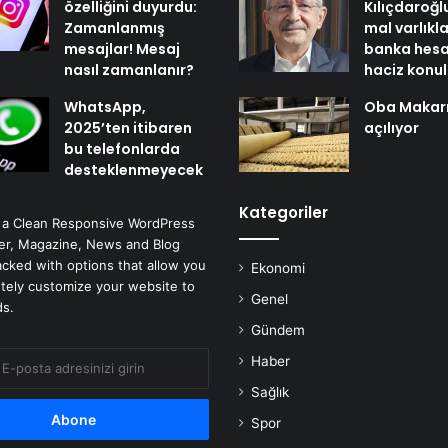
özelliğini duyurdu:
Kılıçdaroğl
Zamanlanmış
mal varlıkl
mesajlar! Mesaj
banka hesa
nasıl zamanlanır?
haciz konu
WhatsApp,
Oba Makar
2025’ten itibaren
açılıyor
bu telefonlarda
desteklenmeyecek
Kategoriler
 a Clean Responsive WordPress
r, Magazine, News and Blog
cked with options that allow you
Ekonomi
tely customize your website to
Genel
ds.
Gündem
Haber
Sağlık
Spor