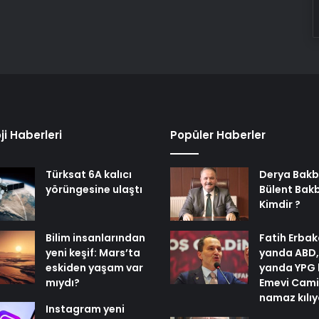
ji Haberleri
Popüler Haberler
Türksat 6A kalıcı
Derya Bakb
yörüngesine ulaştı
Bülent Bak
Kimdir ?
Bilim insanlarından
Fatih Erbak
yeni keşif: Mars’ta
yanda ABD,
eskiden yaşam var
yanda YPG 
mıydı?
Emevi Cami
namaz kılı
Instagram yeni