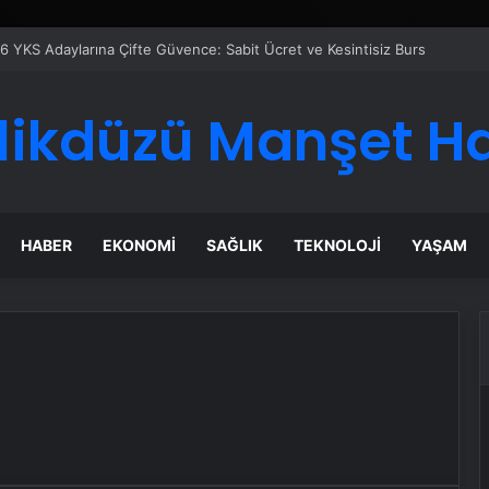
6 YKS Adaylarına Çifte Güvence: Sabit Ücret ve Kesintisiz Burs
likdüzü Manşet H
HABER
EKONOMI
SAĞLIK
TEKNOLOJI
YAŞAM