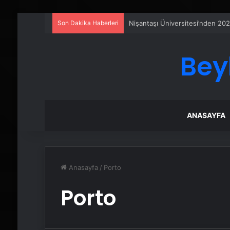
Son Dakika Haberleri
Nişantaşı Üniversitesi’nden 202
Bey
ANASAYFA
Anasayfa
/
Porto
Porto