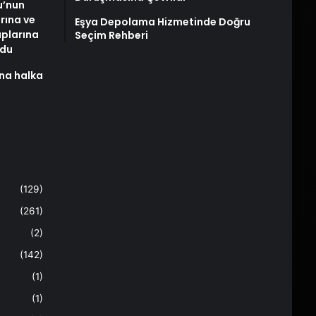
u’nun
arına ve
Eşya Depolama Hizmetinde Doğru
plarına
Seçim Rehberi
ldu
na halka
(129)
(261)
(2)
(142)
(1)
(1)