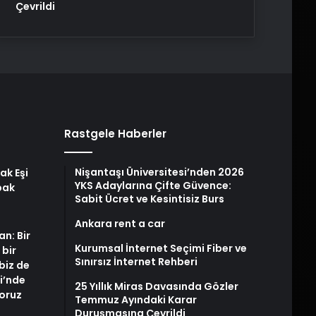
Çevrildi
Rastgele Haberler
Nişantaşı Üniversitesi’nden 2026
ak Eşi
YKS Adaylarına Çifte Güvence:
bak
Sabit Ücret ve Kesintisiz Burs
Ankara rent a car
an: Bir
Kurumsal İnternet Seçimi Fiber ve
 bir
Sınırsız İnternet Rehberi
biz de
i’nde
25 Yıllık Miras Davasında Gözler
yoruz
Temmuz Ayındaki Karar
Duruşmasına Çevrildi