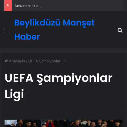
Ankara rent a car
Beylikdüzü Manşet
Menü
A
Haber
Anasayfa
/
UEFA Şampiyonlar Ligi
UEFA Şampiyonlar
Ligi