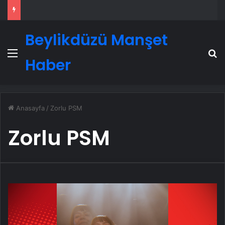
Beylikdüzü Manşet
Menü
A
Haber
Anasayfa
/
Zorlu PSM
Zorlu PSM