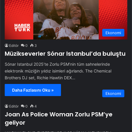
Ekonomi
Editör
0
3
Müzikseverler Sónar Istanbul’da buluştu
Sónar Istanbul 2025’te Zorlu PSM’nin tüm sahnelerinde
elektronik müziğin yıldız isimleri ağırlandı. The Chemical
Brothers DJ set, Richie Hawtin DEX…
Daha Fazlasını Oku »
Ekonomi
Editör
0
4
Joan As Police Woman Zorlu PSM’ye
geliyor