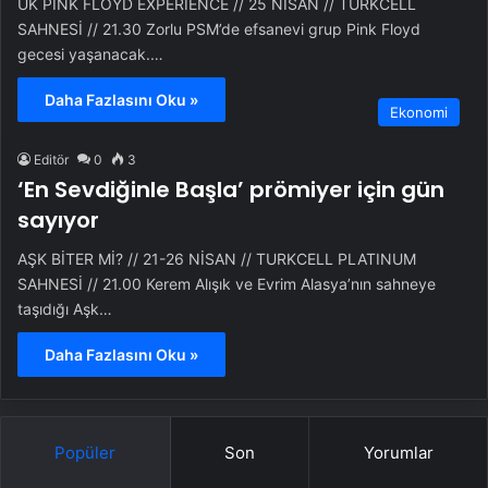
UK PINK FLOYD EXPERIENCE // 25 NİSAN // TURKCELL
SAHNESİ // 21.30 Zorlu PSM’de efsanevi grup Pink Floyd
gecesi yaşanacak.…
Daha Fazlasını Oku »
Ekonomi
Editör
0
3
‘En Sevdiğinle Başla’ prömiyer için gün
sayıyor
AŞK BİTER Mİ? // 21-26 NİSAN // TURKCELL PLATINUM
SAHNESİ // 21.00 Kerem Alışık ve Evrim Alasya’nın sahneye
taşıdığı Aşk…
Daha Fazlasını Oku »
Popüler
Son
Yorumlar