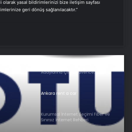
i olarak yasal bildirimlerinizi bize iletişim sayfası
rimlerinize geri dönüş sağlanılacaktır.”
UETDS Nedir ? Uetds.com İle Akıllı
Dijital Taşımacılık Yazılımı
Buharlı Koltuk Yıkama ile Temizlikte
Yeni Bir Dönem
Nişantaşı Üniversitesi’nden 2026 YKS
Adaylarına Çifte Güvence: Sabit
Ücret ve Kesintisiz Burs
Ankara rent a car
Kurumsal İnternet Seçimi Fiber ve
Sınırsız İnternet Rehberi