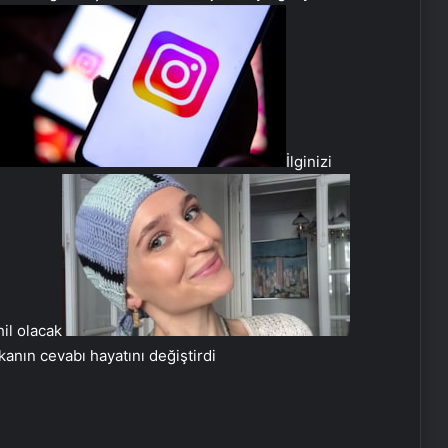
İlginizi
Ortopodoloji İle Diyabetik Ayak
Yarası Tedavisi
Zihnin Gizemli Sınırları ve Ötesi :
il olacak
Nasılnedir.com
anın cevabı hayatını değiştirdi
Serjoy : Dijital Medya Ajansı, Google
Reklam Ajansı, SEO Ajansı ve Web
Tasarım Ajansı