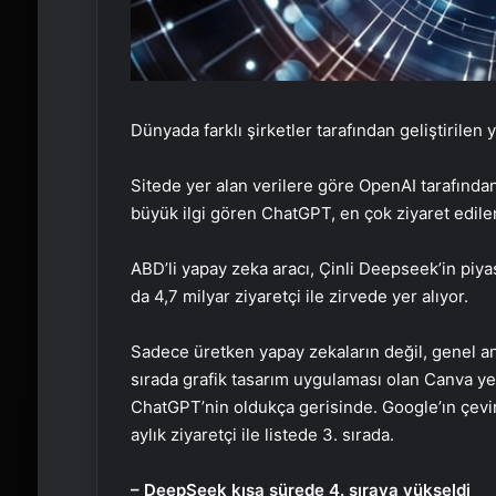
Dünyada farklı şirketler tarafından geliştirilen
Sitede yer alan verilere göre OpenAI tarafından
büyük ilgi gören ChatGPT, en çok ziyaret edile
ABD’li yapay zeka aracı, Çinli Deepseek’in piyas
da 4,7 milyar ziyaretçi ile zirvede yer alıyor.
Sadece üretken yapay zekaların değil, genel an
sırada grafik tasarım uygulaması olan Canva yer
ChatGPT’nin oldukça gerisinde. Google’ın çevi
aylık ziyaretçi ile listede 3. sırada.
– DeepSeek kısa sürede 4. sıraya yükseldi