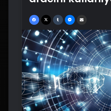
Facebook
X
Tumblr
Messenger
Email'den paylaş