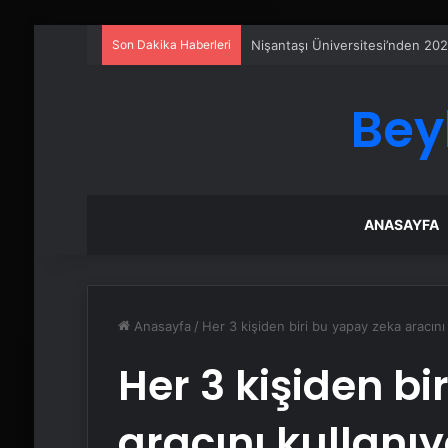
Son Dakika Haberleri
Ankara rent a car
Bey
ANASAYFA
Anasayfa
/
Her 3 kişiden biri bu yapay zeka aracını 
Her 3 kişiden bi
aracını kullanıy