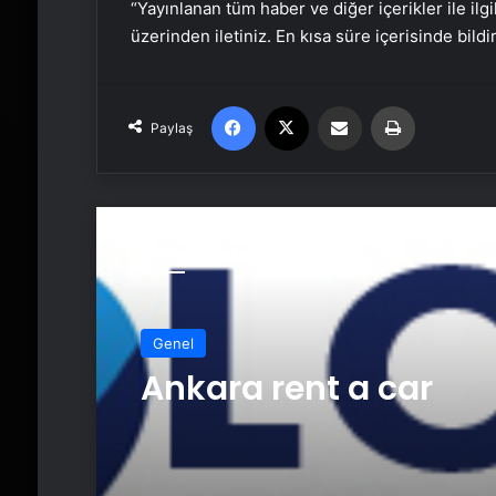
“Yayınlanan tüm haber ve diğer içerikler ile ilgil
üzerinden iletiniz. En kısa süre içerisinde bildi
Facebook
X
Email'den paylaş
Yaz
Paylaş
Sonrakini Oku
Genel
Ankara rent a car