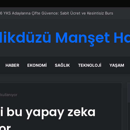
likdüzü Manşet H
HABER
EKONOMI
SAĞLIK
TEKNOLOJI
YAŞAM
kullanıyor
ri bu yapay zeka
or