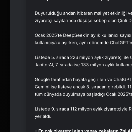
Duyurulduğu andan itibaren maliyet etkinliği ve
ziyaretçi sayılarında düşüşe sebep olan Çinli D
Ocak 2025’te DeepSeek’in aylık kullanıcı sayısı
kullanıcıya ulaşırken, aynı dönemde ChatGPT’ni
Listede 5. sırada 226 milyon aylık ziyaretçi ile 
JanitorAI, 7. sırada ise 133 milyon aylık kullanı
Google tarafından hayata geçirilen ve ChatGPT’
Gemini ise listeye ancak 8. sıradan girebildi. 
tüm dünyada duyulmaya başladığı Ocak 2025’te y
Listede 9. sırada 112 milyon aylık ziyaretçiyle 
yer aldı.
– En çok ziyaretçi alan yapay zekaların 7’si AB