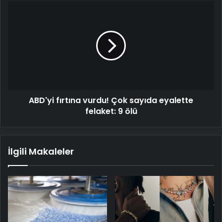
ABD'yi
fırtına
vurdu!
Çok
sayıda
eyalette
felaket:
9
ölü
ABD'yi fırtına vurdu! Çok sayıda eyalette
felaket: 9 ölü
İlgili Makaleler