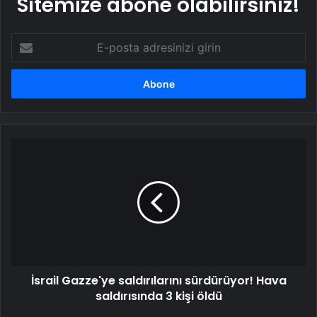
Sitemize abone olabilirsiniz!
E-
posta
adresinizi
girin
İsrail
Gazze'ye
saldırılarını
sürdürüyor!
Hava
saldırısında
3
kişi
öldü
İsrail Gazze'ye saldırılarını sürdürüyor! Hava
saldırısında 3 kişi öldü