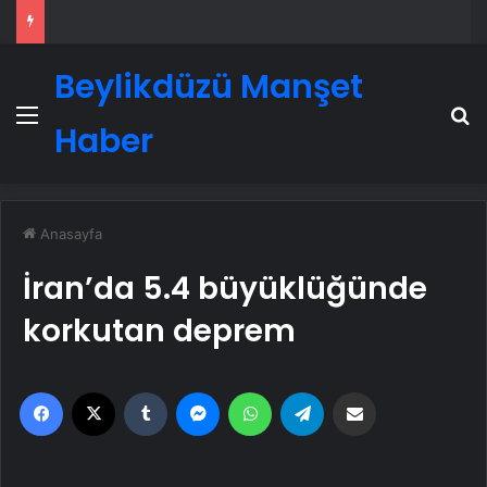
Beylikdüzü Manşet
Menü
A
Haber
Anasayfa
İran’da 5.4 büyüklüğünde
korkutan deprem
Facebook
X
Tumblr
Messenger
WhatsApp
Telegram
Email'den paylaş