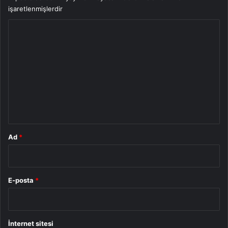
işaretlenmişlerdir
Y
o
r
u
m
*
Ad
*
E-posta
*
İnternet sitesi