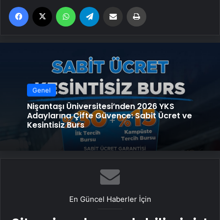
Facebook
X
WhatsApp
Telegram
Email'den paylaş
Yaz
Genel
Nişantaşı Üniversitesi’nden 2026 YKS
Adaylarına Çifte Güvence: Sabit Ücret ve
Kesintisiz Burs
En Güncel Haberler İçin