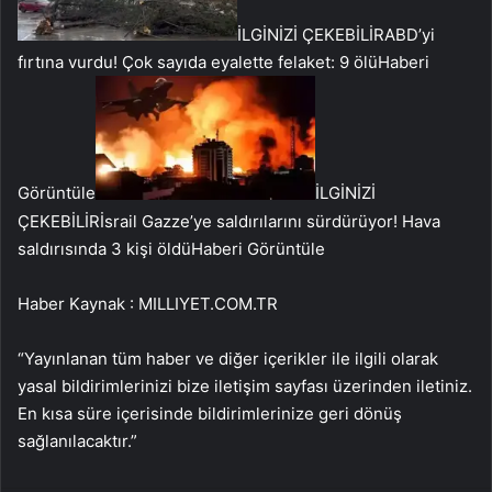
İLGİNİZİ ÇEKEBİLİR
ABD’yi
fırtına vurdu! Çok sayıda eyalette felaket: 9 ölü
Haberi
Görüntüle
İLGİNİZİ
ÇEKEBİLİR
İsrail Gazze’ye saldırılarını sürdürüyor! Hava
saldırısında 3 kişi öldü
Haberi Görüntüle
Haber Kaynak : MILLIYET.COM.TR
“Yayınlanan tüm haber ve diğer içerikler ile ilgili olarak
yasal bildirimlerinizi bize iletişim sayfası üzerinden iletiniz.
En kısa süre içerisinde bildirimlerinize geri dönüş
sağlanılacaktır.”