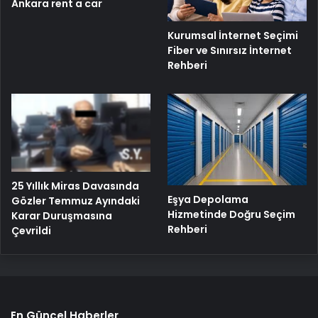
Ankara rent a car
Kurumsal İnternet Seçimi
Fiber ve Sınırsız İnternet
Rehberi
25 Yıllık Miras Davasında
Eşya Depolama
Gözler Temmuz Ayındaki
Hizmetinde Doğru Seçim
Karar Duruşmasına
Rehberi
Çevrildi
En Güncel Haberler