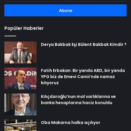
adresinizi
girin
Popüler Haberler
Derya Bakbak Eşi Bülent Bakbak Kimdir ?
Fatih Erbakan: Bir yanda ABD, bir yanda
YPG biz de Emevi Camii’nde namaz
kılıyoruz
Kılıçdaroğlu’nun mal varlıklarına ve
banka hesaplarına haciz konuldu
Oba Makarna halka açılıyor