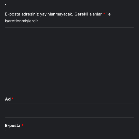
E-posta adresiniz yayınlanmayacak.
Gerekli alanlar
*
ile
işaretlenmişlerdir
Y
o
r
u
m
*
Ad
*
E-posta
*