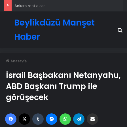
Ankara rent a car
Beylikdüzü Manşet
Menü
A
Haber
Anasayfa
İsrail Başbakanı Netanyahu,
ABD Başkanı Trump ile
görüşecek
Facebook
X
Tumblr
Messenger
WhatsApp
Telegram
Email'den paylaş