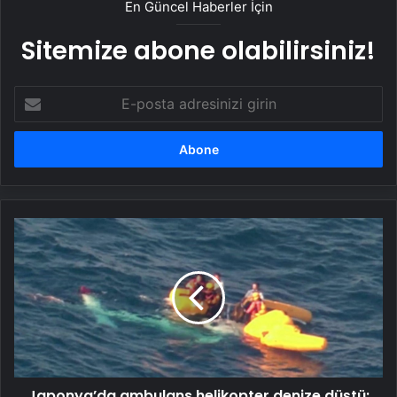
En Güncel Haberler İçin
Sitemize abone olabilirsiniz!
E-
posta
adresinizi
girin
Japonya’da
ambulans
helikopter
denize
düştü:
3
ölü
Japonya’da ambulans helikopter denize düştü: