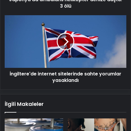
3 ölü
İngiltere'de
internet
sitelerinde
sahte
yorumlar
yasaklandı
İngiltere'de internet sitelerinde sahte yorumlar
yasaklandı
İlgili Makaleler