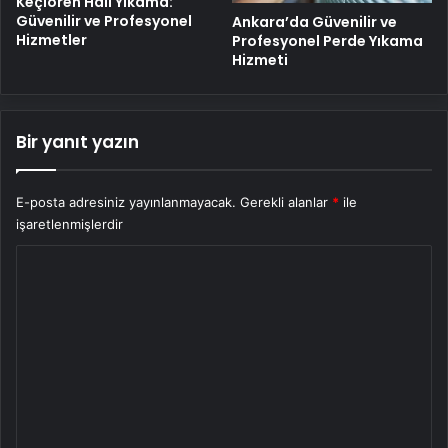
Keçiören Halı Yıkama:
Güvenilir ve Profesyonel
Ankara’da Güvenilir ve
Hizmetler
Profesyonel Perde Yıkama
Hizmeti
Bir yanıt yazın
E-posta adresiniz yayınlanmayacak.
Gerekli alanlar
*
ile
işaretlenmişlerdir
Y
o
r
u
m
*