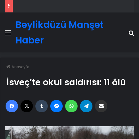
Beylikdüzü Manşet
Menü
A
Haber
Anasayfa
İsveç’te okul saldırısı: 11 ölü
Facebook
X
Tumblr
Messenger
WhatsApp
Telegram
Email'den paylaş