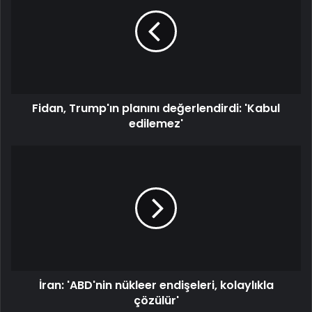
planını
değerlendirdi:
'Kabul
edilemez'
Fidan, Trump'ın planını değerlendirdi: 'Kabul
edilemez'
İran:
'ABD'nin
nükleer
endişeleri,
kolaylıkla
çözülür'
İran: 'ABD'nin nükleer endişeleri, kolaylıkla
çözülür'