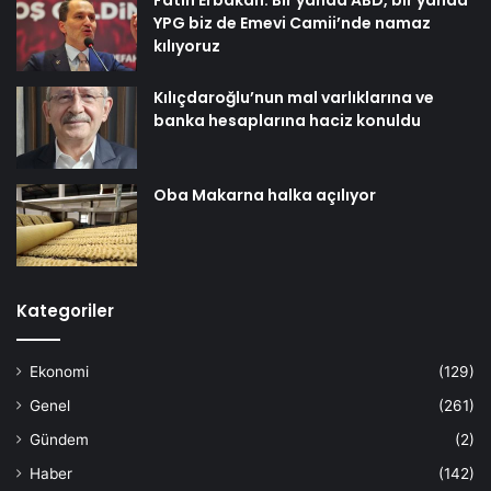
Fatih Erbakan: Bir yanda ABD, bir yanda
YPG biz de Emevi Camii’nde namaz
kılıyoruz
Kılıçdaroğlu’nun mal varlıklarına ve
banka hesaplarına haciz konuldu
Oba Makarna halka açılıyor
Kategoriler
Ekonomi
(129)
Genel
(261)
Gündem
(2)
Haber
(142)