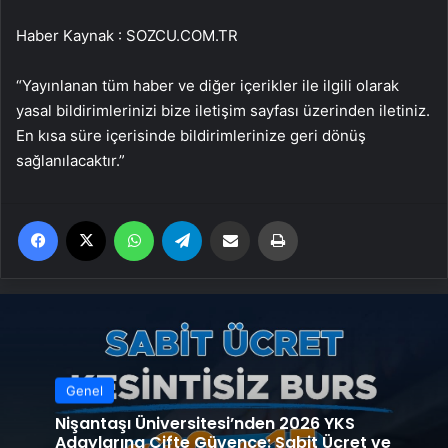
Haber Kaynak : SOZCU.COM.TR
“Yayınlanan tüm haber ve diğer içerikler ile ilgili olarak
yasal bildirimlerinizi bize iletişim sayfası üzerinden iletiniz.
En kısa süre içerisinde bildirimlerinize geri dönüş
sağlanılacaktır.”
Facebook
X
WhatsApp
Telegram
Email'den paylaş
Yaz
Genel
Nişantaşı Üniversitesi’nden 2026 YKS
Adaylarına Çifte Güvence: Sabit Ücret ve