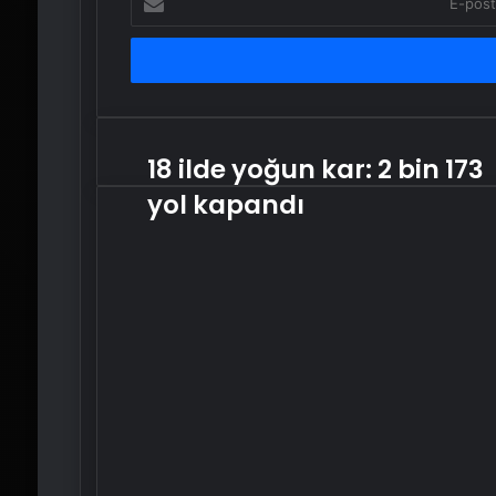
posta
adresinizi
girin
18 ilde yoğun kar: 2 bin 173
18
ilde
yol kapandı
yoğun
kar:
2
bin
173
yol
kapandı