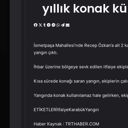
yıllık konak k
Facebook
X
Tumblr
Messenger
Messenger
WhatsApp
Telegram
Email'den
paylaş
İsmetpaşa Mahallesi’nde Recep Özkan’a ait 2 k
yangın çıktı.
İhbar üzerine bölgeye sevk edilen itfaiye ekiple
Kısa sürede konağı saran yangın, ekiplerin çal
Yangında konak kullanılamaz hale gelirken, eki
ETİKETLERİtfaiyeKarabükYangın
Haber Kaynak : TRTHABER.COM