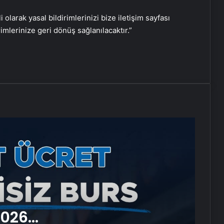
Nişantaşı Üniversitesi’nden 2026
i olarak yasal bildirimlerinizi bize iletişim sayfası
YKS Adaylarına Çifte Güvence:
rimlerinize geri dönüş sağlanılacaktır.”
Sabit Ücret ve Kesintisiz Burs
Ankara rent a car
Kurumsal İnternet Seçimi Fiber
ve Sınırsız İnternet Rehberi
25 Yıllık Miras Davasında Gözler
Temmuz Ayındaki Karar
Duruşmasına Çevrildi
Eşya Depolama Hizmetinde
Doğru Seçim Rehberi
2026