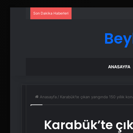
Son Dakika Haberleri
Bey
ANASAYFA
Anasayfa
/
Karabük’te çıkan yangında 150 yıllık ko
Karabük’te çı