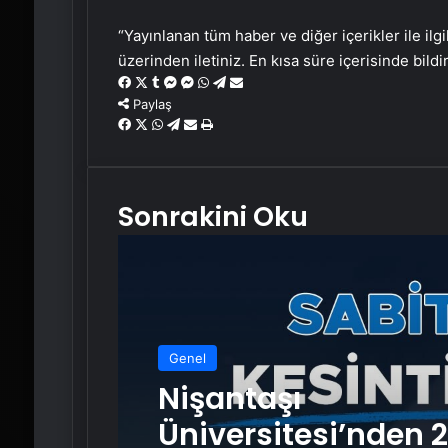
“Yayınlanan tüm haber ve diğer içerikler ile ilgil
üzerinden iletiniz. En kısa süre içerisinde bildi
Facebook
X
Tumblr
Messenger
Messenger
WhatsApp
Telegram
Email'den
paylaş
Paylaş
Facebook
X
WhatsApp
Telegram
Email'den
Yaz
paylaş
Sonrakini Oku
Genel
Nişantaşı
Üniversitesi’nden 