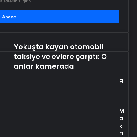
Yokuşta kayan otomobil
Yokuşta
kayan
taksiye ve evlere çarptı: O
otomobil
İ
taksiye
anlar kamerada
ve
l
evlere
g
çarptı:
i
O
l
anlar
i
kamerada
M
a
k
a