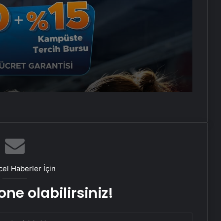
Ortopodoloji İle Diyabetik Ayak
te
Yarası Tedavisi
et ve
Zihnin Gizemli Sınırları ve Ötesi :
Nasılnedir.com
Serjoy : Dijital Medya Ajansı,
Google Reklam Ajansı, SEO Ajansı
ve Web Tasarım Ajansı
UETDS Nedir ? Uetds.com İle Akıllı
Dijital Taşımacılık Yazılımı
el Haberler İçin
Buharlı Koltuk Yıkama ile
Temizlikte Yeni Bir Dönem
ne olabilirsiniz!