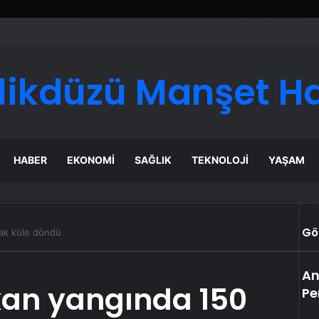
likdüzü Manşet H
HABER
EKONOMI
SAĞLIK
TEKNOLOJI
YAŞAM
Gö
nak küle döndü
An
kan yangında 150
Pe