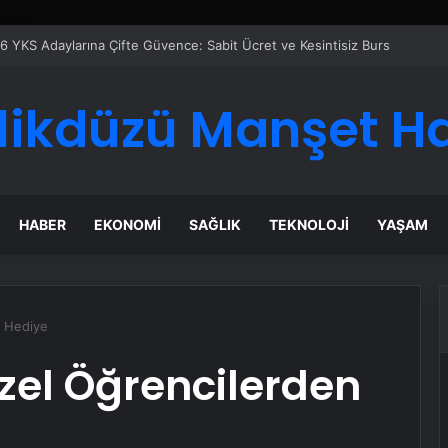
likdüzü Manşet H
HABER
EKONOMI
SAĞLIK
TEKNOLOJI
YAŞAM
ı Hediye
el Öğrencilerden