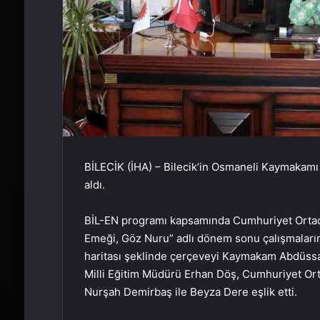
BİLECİK (İHA) – Bilecik’in Osmaneli Kaymakamı
aldı.
BİL-EN programı kapsamında Cumhuriyet Ortaok
Emeği, Göz Nuru” adlı dönem sonu çalışmalarını 
haritası şeklinde çerçeveyi Kaymakam Abdüssame
Milli Eğitim Müdürü Erhan Döş, Cumhuriyet O
Nurşah Demirbaş ile Beyza Dere eşlik etti.