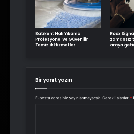
Batıkent Halı Yıkama:
Roxx Signa
Profesyonel ve Güvenilir
zamansız t
Temizlik Hizmetleri
araya geti
Bir yanıt yazın
E-posta adresiniz yayınlanmayacak.
Gerekli alanlar
*
i
Y
o
r