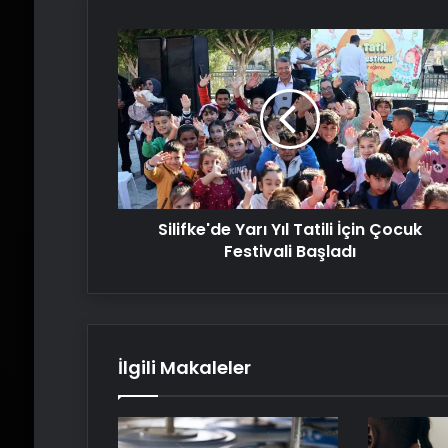
Silifke'de
Yarı
Yıl
Tatili
İçin
Çocuk
Festivali
Başladı
Silifke'de Yarı Yıl Tatili İçin Çocuk
Festivali Başladı
İlgili Makaleler