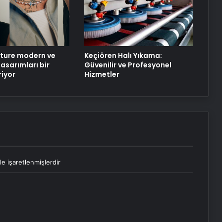
Eşya Depolama Hizmetinde Doğru
Seçim Rehberi
ture modern ve
Keçiören Halı Yıkama:
asarımları bir
Güvenilir ve Profesyonel
riyor
Hizmetler
le işaretlenmişlerdir