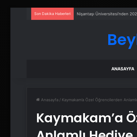
Son Dakika Haberleri
Ankara rent a car
Bey
ANASAYFA
Anasayfa
/
Kaymakam’a Özel Öğrencilerden Anlaml
Kaymakam’a Öz
Anlamlı Hediye