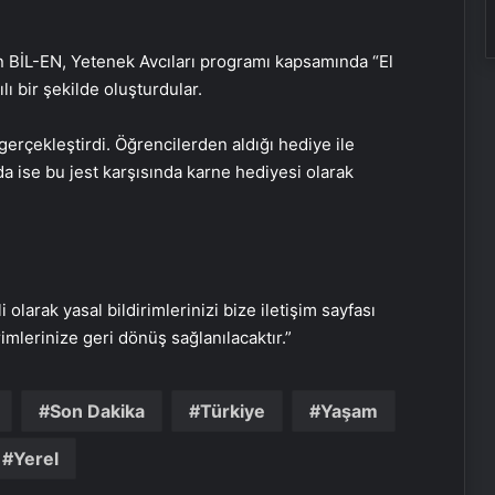
len BİL-EN, Yetenek Avcıları programı kapsamında “El
lı bir şekilde oluşturdular.
erçekleştirdi. Öğrencilerden aldığı hediye ile
a ise bu jest karşısında karne hediyesi olarak
Ortopodoloji İle Diyabetik Ayak
Yarası Tedavisi
Zihnin Gizemli Sınırları ve Ötesi :
Nasılnedir.com
i olarak yasal bildirimlerinizi bize iletişim sayfası
rimlerinize geri dönüş sağlanılacaktır.”
Serjoy : Dijital Medya Ajansı, Google
Reklam Ajansı, SEO Ajansı ve Web
Son Dakika
Türkiye
Yaşam
Tasarım Ajansı
Yerel
UETDS Nedir ? Uetds.com İle Akıllı