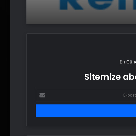
En Günc
Sitemize abo
E-
posta
adresinizi
girin