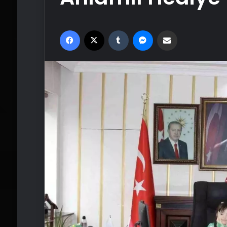
Facebook
X
Tumblr
Messenger
Email'den paylaş