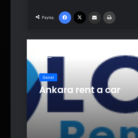
Facebook
X
Email'den paylaş
Yaz
Paylaş
Sonrakini Oku
Genel
Ankara rent a car