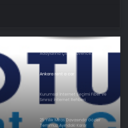
Dijital Taşımacılık Yazılımı
Buharlı Koltuk Yıkama ile Temizlikte
Yeni Bir Dönem
Nişantaşı Üniversitesi’nden 2026 YKS
Adaylarına Çifte Güvence: Sabit
Ücret ve Kesintisiz Burs
Ankara rent a car
Kurumsal İnternet Seçimi Fiber ve
Sınırsız İnternet Rehberi
25 Yıllık Miras Davasında Gözler
Temmuz Ayındaki Karar