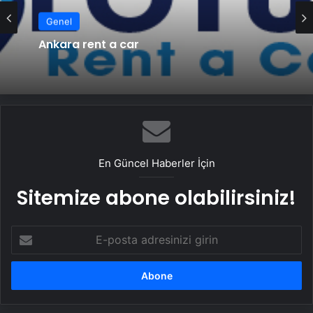
Genel
Ankara rent a car
En Güncel Haberler İçin
Sitemize abone olabilirsiniz!
E-
posta
adresinizi
girin