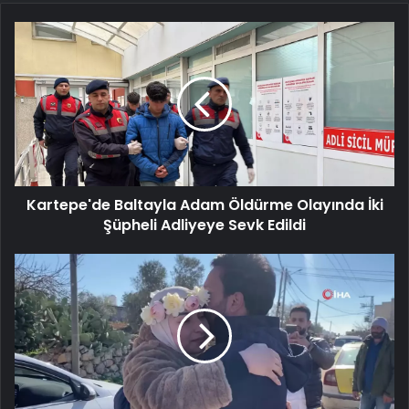
Kartepe'de
Baltayla
Adam
Öldürme
Olayında
İki
Şüpheli
Adliyeye
Sevk
Kartepe'de Baltayla Adam Öldürme Olayında İki
Edildi
Şüpheli Adliyeye Sevk Edildi
Cenin
Amro
Ailesine
Kavuştu