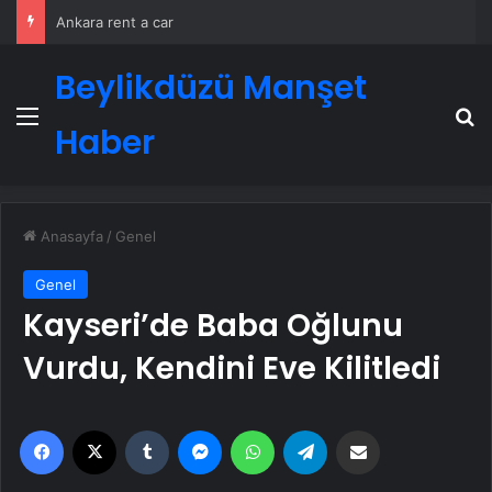
Ankara rent a car
Beylikdüzü Manşet
Menü
A
Haber
Anasayfa
/
Genel
Genel
Kayseri’de Baba Oğlunu
Vurdu, Kendini Eve Kilitledi
Facebook
X
Tumblr
Messenger
WhatsApp
Telegram
Email'den paylaş