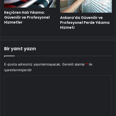
Keçiören Halı Yıkama:
Güvenilir ve Profesyonel
Ankara’da Güvenilir ve
Hizmetler
Profesyonel Perde Yıkama
Hizmeti
Bir yanıt yazın
E-posta adresiniz yayınlanmayacak.
Gerekli alanlar
*
ile
işaretlenmişlerdir
Y
o
r
u
m