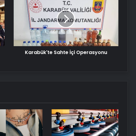
Sahte
Buharlı Koltuk Yıkama ile Temizlikte
İçi
Yeni Bir Dönem
Operasyonu
Nişantaşı Üniversitesi’nden 2026 YKS
Adaylarına Çifte Güvence: Sabit
Ücret ve Kesintisiz Burs
Karabük'te Sahte İçi Operasyonu
Ankara rent a car
Kurumsal İnternet Seçimi Fiber ve
Sınırsız İnternet Rehberi
25 Yıllık Miras Davasında Gözler
Temmuz Ayındaki Karar
Duruşmasına Çevrildi
Eşya Depolama Hizmetinde Doğru