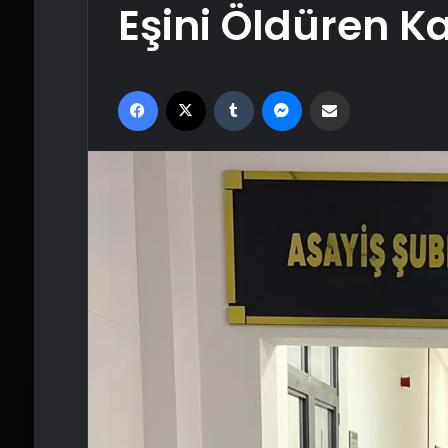
Eşini Öldüren K
Facebook
X
Tumblr
Messenger
Email'den paylaş