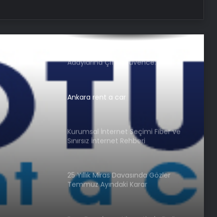
Buharlı Koltuk Yıkama ile Temizlikte
Yeni Bir Dönem
Nişantaşı Üniversitesi’nden 2026 YKS
Adaylarına Çifte Güvence: Sabit
Ücret ve Kesintisiz Burs
Ankara rent a car
Kurumsal İnternet Seçimi Fiber ve
Sınırsız İnternet Rehberi
25 Yıllık Miras Davasında Gözler
Temmuz Ayındaki Karar
Duruşmasına Çevrildi