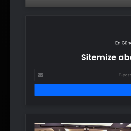
En Günc
Sitemize abo
E-
posta
adresinizi
girin
TUSAŞ