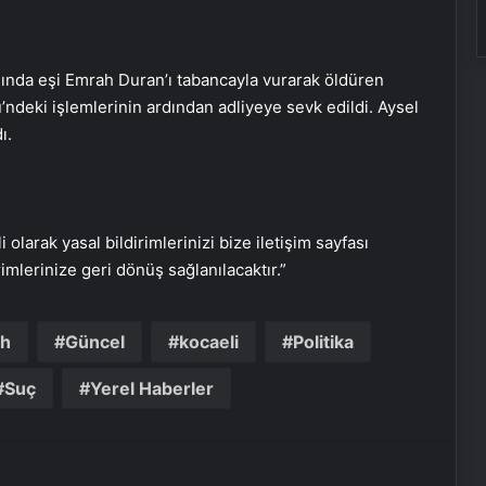
masında eşi Emrah Duran’ı tabancayla vurarak öldüren
ndeki işlemlerinin ardından adliyeye sevk edildi. Aysel
Ortopodoloji İle Diyabetik Ayak
ı.
Yarası Tedavisi
Zihnin Gizemli Sınırları ve Ötesi :
Nasılnedir.com
i olarak yasal bildirimlerinizi bize iletişim sayfası
rimlerinize geri dönüş sağlanılacaktır.”
Serjoy : Dijital Medya Ajansı, Google
Reklam Ajansı, SEO Ajansı ve Web
ah
Güncel
kocaeli
Politika
Tasarım Ajansı
Suç
Yerel Haberler
UETDS Nedir ? Uetds.com İle Akıllı
Dijital Taşımacılık Yazılımı