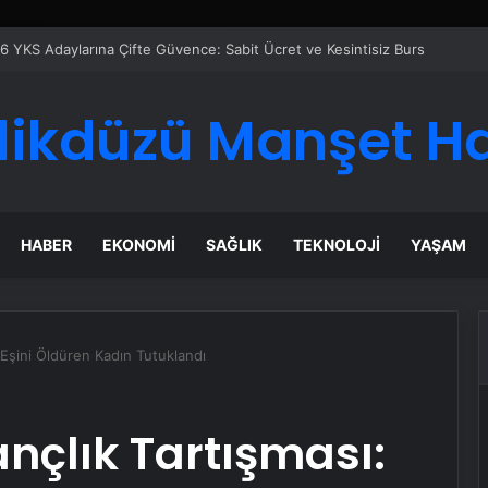
likdüzü Manşet H
HABER
EKONOMI
SAĞLIK
TEKNOLOJI
YAŞAM
: Eşini Öldüren Kadın Tutuklandı
ançlık Tartışması: