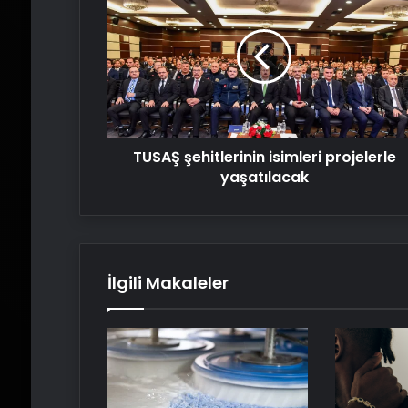
şehitlerinin
isimleri
projelerle
yaşatılacak
TUSAŞ şehitlerinin isimleri projelerle
yaşatılacak
İlgili Makaleler