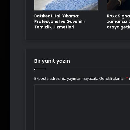
Batıkent Halı Yıkama:
Roxx Signa
Profesyonel ve Güvenilir
zamansız t
Temizlik Hizmetleri
araya geti
Bir yanıt yazın
E-posta adresiniz yayınlanmayacak.
Gerekli alanlar
*
i
Y
o
r
u
m