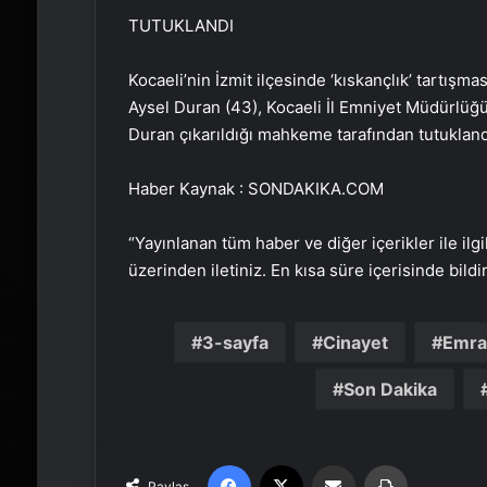
TUTUKLANDI
Kocaeli’nin İzmit ilçesinde ‘kıskançlık’ tartış
Aysel Duran (43), Kocaeli İl Emniyet Müdürlüğü’
Duran çıkarıldığı mahkeme tarafından tutukland
Haber Kaynak : SONDAKIKA.COM
“Yayınlanan tüm haber ve diğer içerikler ile ilgil
üzerinden iletiniz. En kısa süre içerisinde bildi
3-sayfa
Cinayet
Emr
Son Dakika
Facebook
X
Email'den paylaş
Yaz
Paylaş