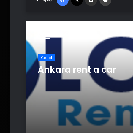
Sonrakini Oku
Genel
Ankara rent a car