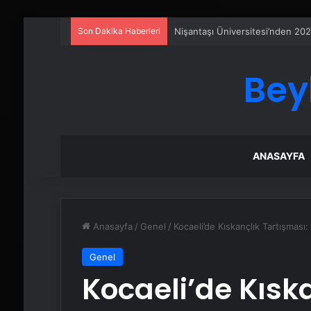
Son Dakika Haberleri
Ankara rent a car
Bey
ANASAYFA
Anasayfa
/
Genel
/
Kocaeli’de Kıskançlık Tartışması
Genel
Kocaeli’de Kısk