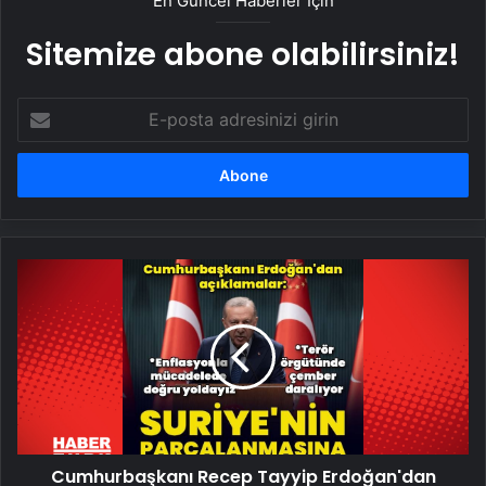
En Güncel Haberler İçin
Sitemize abone olabilirsiniz!
E-
posta
adresinizi
girin
Cumhurbaşkanı
Recep
Tayyip
Erdoğan'dan
kabine
toplantısı
sonrası
açıklamalar
Cumhurbaşkanı Recep Tayyip Erdoğan'dan