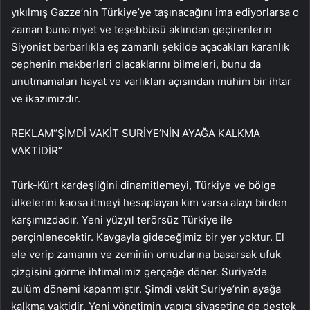
yıkılmış Gazze’nin Türkiye’ye taşınacağını ima ediyorlarsa o
zaman buna niyet ve teşebbüsü aklından geçirenlerin
Siyonist barbarlıkla eş zamanlı şekilde açacakları karanlık
cephenin makberleri olacaklarını bilmeleri, bunu da
unutmamaları hayat ve varlıkları açısından mühim bir ihtar
ve ikazımızdır.
REKLAM
“ŞİMDİ VAKİT SURİYE’NİN AYAĞA KALKMA
VAKTİDİR”
Türk-Kürt kardeşliğini dinamitlemeyi, Türkiye ve bölge
ülkelerini kaosa itmeyi hesaplayan kim varsa alayı birden
karşımızdadır. Yeni yüzyıl terörsüz Türkiye ile
perçinlenecektir. Kavgayla gideceğimiz bir yer yoktur. El
ele verip zamanın ve zeminin omuzlarına basarsak ufuk
çizgisini görme ihtimalimiz gerçeğe döner. Suriye’de
zulüm dönemi kapanmıştır. Şimdi vakit Suriye’nin ayağa
kalkma vaktidir. Yeni yönetimin yapıcı siyasetine de destek