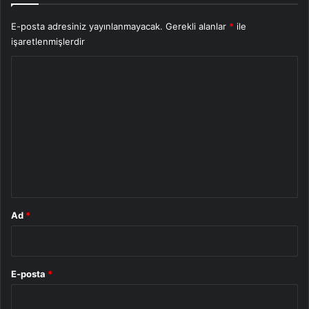
E-posta adresiniz yayınlanmayacak.
Gerekli alanlar
*
ile
işaretlenmişlerdir
Y
o
r
u
m
*
Ad
*
E-posta
*