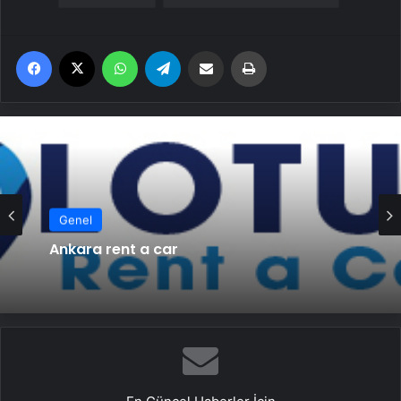
Facebook
X
WhatsApp
Telegram
Email'den paylaş
Yaz
Genel
Ankara rent a car