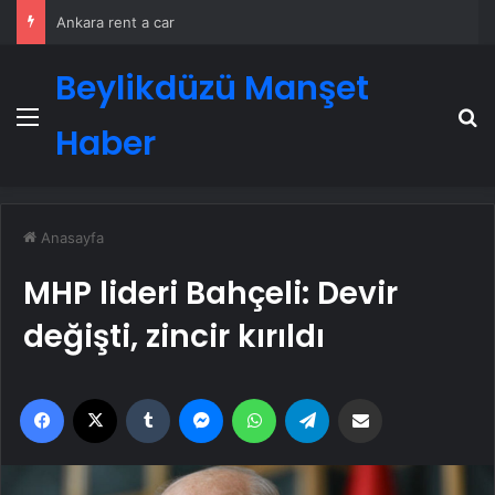
Ankara rent a car
Beylikdüzü Manşet
Menü
A
Haber
Anasayfa
MHP lideri Bahçeli: Devir
değişti, zincir kırıldı
Facebook
X
Tumblr
Messenger
WhatsApp
Telegram
Email'den paylaş