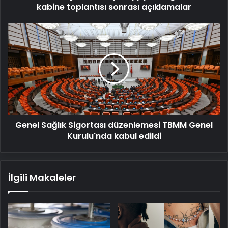
kabine toplantısı sonrası açıklamalar
Genel
Sağlık
Sigortası
düzenlemesi
TBMM
Genel
Kurulu'nda
kabul
edildi
Genel Sağlık Sigortası düzenlemesi TBMM Genel
Kurulu'nda kabul edildi
İlgili Makaleler