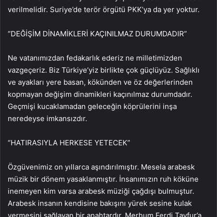
verilmelidir. Suriye’de terör örgütü PKK’ya da yer yoktur.
“DEĞİŞİM DİNAMİKLERİ KAÇINILMAZ DURUMDADIR”
Ne vatanımızdan fedakarlık ederiz ne milletimizden
vazgeçeriz. Biz Türkiye’yiz birlikte çok güçlüyüz. Sağlıklı
ve ayakları yere basan, kökünden ve öz değerlerinden
kopmayan değişim dinamikleri kaçınılmaz durumdadır.
Geçmişi kucaklamadan geleceğin köprülerini inşa
neredeyse imkansızdır.
“HATIRASIYLA HERKESE YETECEK”
Özgüvenimiz on yıllarca aşındırılmıştır. Mesela arabesk
müzik bir dönem yasaklanmıştır. İnsanımızın ruh köküne
inemeyen kim varsa arabesk müziği çağdışı bulmuştur.
Arabesk insanın kendisine bakışını yürek sesine kulak
vermesini sağlayan bir anahtardır. Merhum Ferdi Tayfur’a