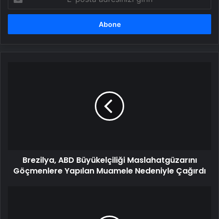
posta
adresinizi
girin
Brezilya,
ABD
Büyükelçiliği
Maslahatgüzarını
Göçmenlere
Yapılan
Muamele
Nedeniyle
Çağırdı
Brezilya, ABD Büyükelçiliği Maslahatgüzarını
Göçmenlere Yapılan Muamele Nedeniyle Çağırdı
Mersin'de
Suçla
Mücadele