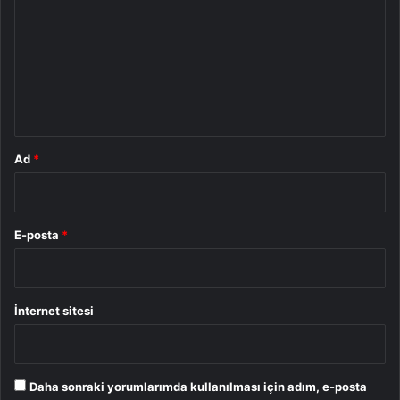
r
u
m
*
Ad
*
E-posta
*
İnternet sitesi
Daha sonraki yorumlarımda kullanılması için adım, e-posta