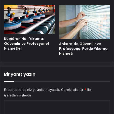
Keçiören Halı Yıkama:
Güvenilir ve Profesyonel
Ankara’da Güvenilir ve
Hizmetler
Profesyonel Perde Yıkama
Hizmeti
Bir yanıt yazın
E-posta adresiniz yayınlanmayacak.
Gerekli alanlar
*
ile
işaretlenmişlerdir
Y
o