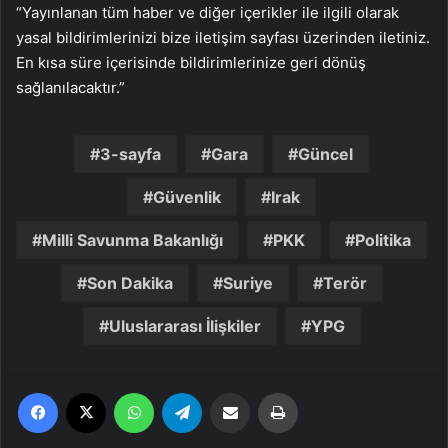
“Yayınlanan tüm haber ve diğer içerikler ile ilgili olarak
yasal bildirimlerinizi bize iletişim sayfası üzerinden iletiniz.
En kısa süre içerisinde bildirimlerinize geri dönüş
sağlanılacaktır.”
3-sayfa
Gara
Güncel
Güvenlik
Irak
Milli Savunma Bakanlığı
PKK
Politika
Son Dakika
Suriye
Terör
Uluslararası İlişkiler
YPG
Facebook
X
WhatsApp
Telegram
Email'den paylaş
Yaz