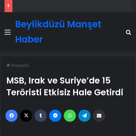
Beylikdüzü Manşet
Menü
A
Haber
Anasayfa
MSB, Irak ve Suriye’de 15
Teröristi Etkisiz Hale Getirdi
Facebook
X
Tumblr
Messenger
WhatsApp
Telegram
Email'den paylaş