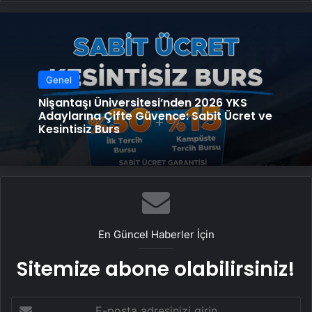
Genel
Nişantaşı Üniversitesi’nden 2026 YKS
Adaylarına Çifte Güvence: Sabit Ücret ve
Kesintisiz Burs
En Güncel Haberler İçin
Sitemize abone olabilirsiniz!
E-