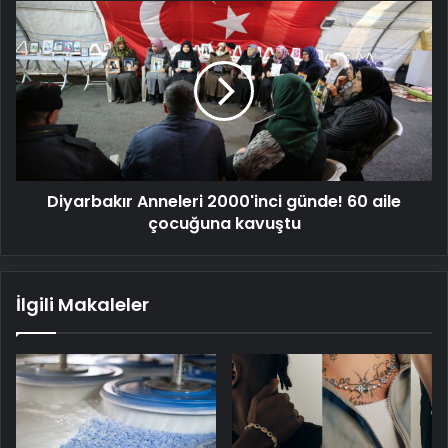
Diyarbakır
Anneleri
2000'inci
günde!
60
aile
çocuğuna
kavuştu
Diyarbakır Anneleri 2000'inci günde! 60 aile
çocuğuna kavuştu
İlgili Makaleler