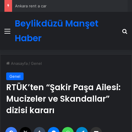
Ankara rent a car
Beylikdüzü Manşet
Menü
A
Haber
Anasayfa
/
Genel
Genel
RTÜK’ten “Şakir Paşa Ailesi:
Mucizeler ve Skandallar”
dizisi kararı
Facebook
X
Tumblr
Messenger
WhatsApp
Telegram
Email'den paylaş