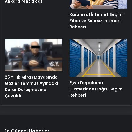
Ankara rent a car
Kurumsal İnternet Seçimi
Fiber ve Sınırsız İnternet
Rehberi
25 Yıllık Miras Davasında
Eşya Depolama
Gözler Temmuz Ayındaki
Hizmetinde Doğru Seçim
Karar Duruşmasına
Rehberi
Çevrildi
En Güncel Haberler