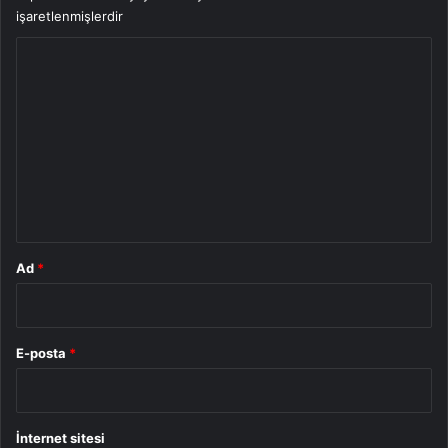
işaretlenmişlerdir
Y
o
r
u
m
*
Ad
*
E-posta
*
İnternet sitesi