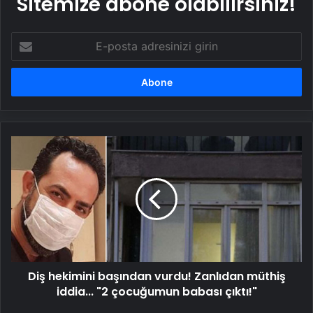
Sitemize abone olabilirsiniz!
E-
posta
adresinizi
girin
Diş
hekimini
başından
vurdu!
Zanlıdan
müthiş
iddia...
"2
çocuğumun
Diş hekimini başından vurdu! Zanlıdan müthiş
babası
çıktı!"
iddia... "2 çocuğumun babası çıktı!"