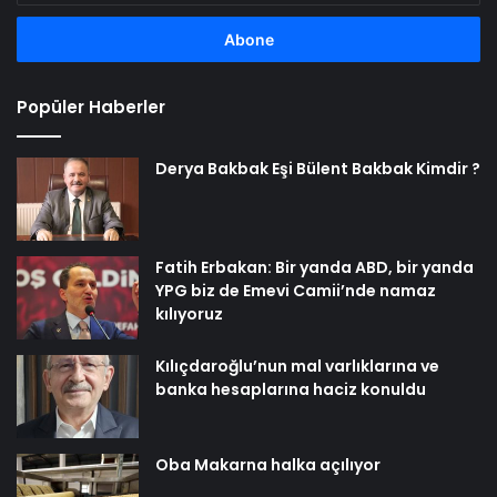
adresinizi
girin
Popüler Haberler
Derya Bakbak Eşi Bülent Bakbak Kimdir ?
Fatih Erbakan: Bir yanda ABD, bir yanda
YPG biz de Emevi Camii’nde namaz
kılıyoruz
Kılıçdaroğlu’nun mal varlıklarına ve
banka hesaplarına haciz konuldu
Oba Makarna halka açılıyor