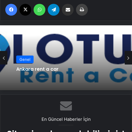
Facebook
X
WhatsApp
Telegram
Email'den paylaş
Yaz
Genel
Ankara rent a car
En Güncel Haberler İçin