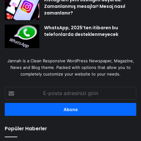
Zamanlanmış mesajlar! Mesaj nasıl
zamanlanır?
WhatsApp, 2025’ten itibaren bu
telefonlarda desteklenmeyecek
Jannah is a Clean Responsive WordPress Newspaper, Magazine,
News and Blog theme. Packed with options that allow you to
completely customize your website to your needs.
E-
posta
adresinizi
girin
Popüler Haberler