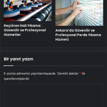
Keçiören Halı Yıkama:
Güvenilir ve Profesyonel
Ankara’da Güvenilir ve
Hizmetler
Profesyonel Perde Yıkama
Hizmeti
Bir yanıt yazın
E-posta adresiniz yayınlanmayacak.
Gerekli alanlar
*
ile
işaretlenmişlerdir
Y
o
r