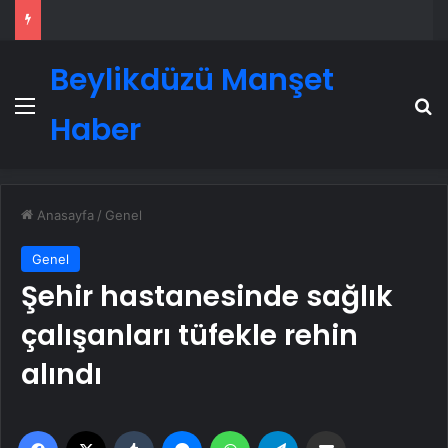
Beylikdüzü Manşet
Menü
A
Haber
Anasayfa
/
Genel
Genel
Şehir hastanesinde sağlık
çalışanları tüfekle rehin
alındı
Facebook
X
Tumblr
Messenger
WhatsApp
Telegram
Email'den paylaş