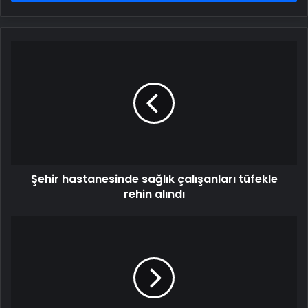
Şehir
hastanesinde
sağlık
çalışanları
tüfekle
rehin
alındı
Şehir hastanesinde sağlık çalışanları tüfekle
rehin alındı
Edin
Dzeko'dan
Fenerbahçe'ye
kötü
haber!
Kırık...