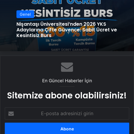
Genel
Nişantaşı Üniversitesi’nden 2026 YKS
Adaylarına Çifte Güvence: Sabit Ücret ve
Kesintisiz Burs
En Güncel Haberler İçin
Sitemize abone olabilirsiniz!
E-
posta
adresinizi
girin