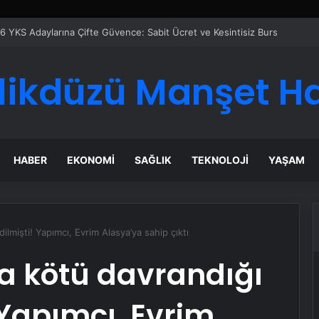
likdüzü Manşet H
HABER
EKONOMI
SAĞLIK
TEKNOLOJI
YAŞAM
dilmişti! Yapımcı, Evrim Alasya’ya sahip çıktı
na kötü davrandığı
 Yapımcı, Evrim