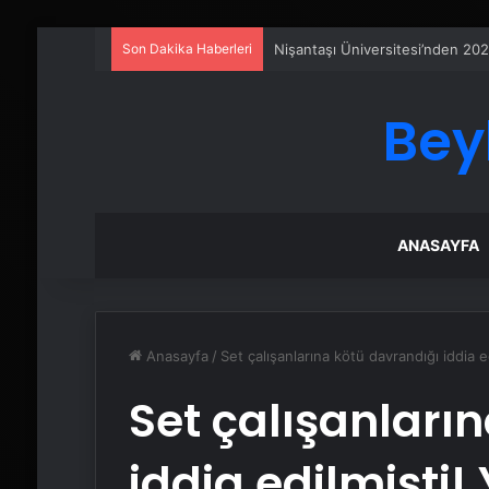
Son Dakika Haberleri
Ankara rent a car
Bey
ANASAYFA
Anasayfa
/
Set çalışanlarına kötü davrandığı iddia e
Set çalışanları
iddia edilmişti!