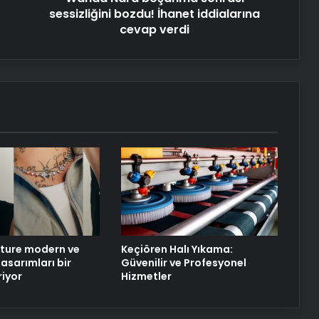
Ankara rent a car
sessizliğini bozdu! İhanet iddialarına
cevap verdi
Kurumsal İnternet Seçimi Fiber ve
Sınırsız İnternet Rehberi
25 Yıllık Miras Davasında Gözler
Temmuz Ayındaki Karar
Duruşmasına Çevrildi
Eşya Depolama Hizmetinde Doğru
Seçim Rehberi
ture modern ve
Keçiören Halı Yıkama:
asarımları bir
Güvenilir ve Profesyonel
riyor
Hizmetler