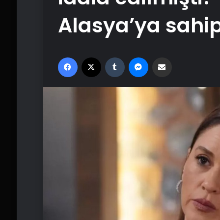
Alasya’ya sahip
Facebook
X
Tumblr
Messenger
Email'den paylaş