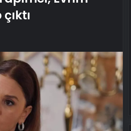
 çıktı