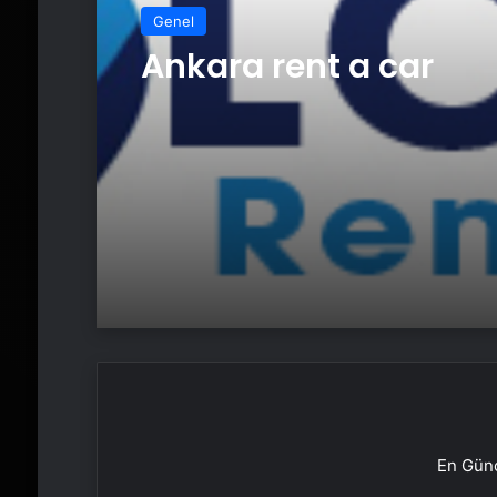
Genel
Ankara rent a car
En Günc