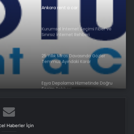
Ankara rent a car
Kurumsal İnternet Seçimi Fiber ve
Sınırsız İnternet Rehberi
25 Yıllık Miras Davasında Gözler
Temmuz Ayındaki Karar
Duruşmasına Çevrildi
Eşya Depolama Hizmetinde Doğru
Seçim Rehberi
Ortopodoloji İle Diyabetik Ayak
Yarası Tedavisi
el Haberler İçin