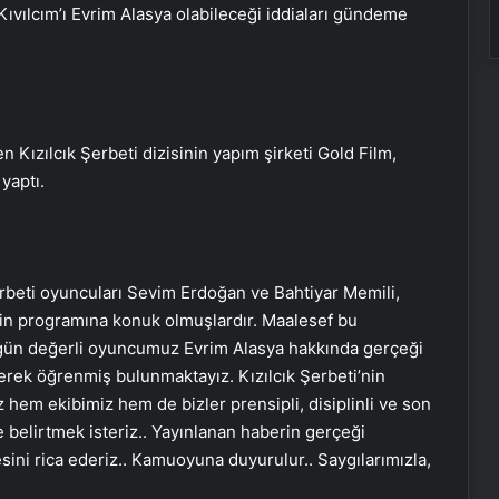
ıvılcım’ı Evrim Alasya olabileceği iddiaları gündeme
n Kızılcık Şerbeti dizisinin yapım şirketi Gold Film,
yaptı.
erbeti oyuncuları Sevim Erdoğan ve Bahtiyar Memili,
zin programına konuk olmuşlardır. Maalesef bu
ugün değerli oyuncumuz Evrim Alasya hakkında gerçeği
lerek öğrenmiş bulunmaktayız. Kızılcık Şerbeti’nin
 hem ekibimiz hem de bizler prensipli, disiplinli ve son
Ortopodoloji İle Diyabetik Ayak
e belirtmek isteriz.. Yayınlanan haberin gerçeği
Yarası Tedavisi
sini rica ederiz.. Kamuoyuna duyurulur.. Saygılarımızla,