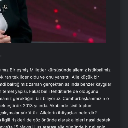
:
ız Birleşmiş Milletler kürsüsünde ailemiz istikbalimiz
ıran tek lider oldu ve onu yansıttı. Aile küçük bir
imdi baktığımız zaman gerçekten aslında benzer kaygılar
temel yapısı. Fakat belli tehditlerle de olduğunu
tmamız gerektiğini biz biliyoruz. Cumhurbaşkanımızın o
ekleştirdik 2013 yılında. Akabinde sivil toplum
çalışmalar yürüttük. Ailelerin ihtiyaçları nelerdir?
lgili riskleri de göz önünde alarak aileleri nasıl destek
Mayıs’ta 15 Mayıs Uluslararası aile gününde biz ailenin