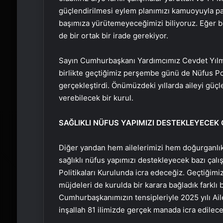
güçlendirilmesi eylem planımızı kamuoyuyla payl
başımıza yürütemeyeceğimizi biliyoruz. Eğer bi
de bir ortak bir irade gerekiyor.
Sayın Cumhurbaşkanı Yardımcımız Cevdet Yılm
birlikte geçtiğimiz perşembe günü de Nüfus Poli
gerçekleştirdi. Önümüzdeki yıllarda aileyi güçl
verebilecek bir kurul.
SAĞLIKLI NÜFUS YAPIMIZI DESTEKLEYECEK
Diğer yandan hem ailelerimizi hem doğurganlı
sağlıklı nüfus yapımızı destekleyecek bazı çal
Politikaları Kurulunda icra edeceğiz. Geçtiğim
müjdeleri de kurulda bir karara bağladık farklı 
Cumhurbaşkanımızın tensipleriyle 2025 yılı Aile 
inşallah 81 ilimizde gerçek manada icra edilece