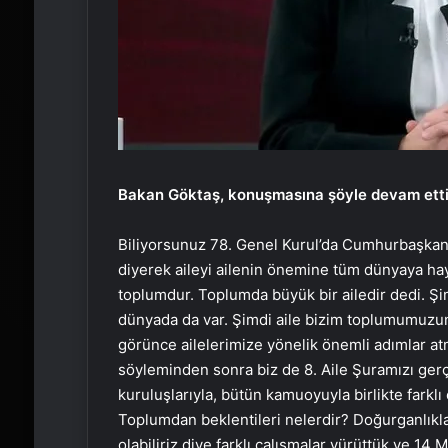
Bakan Göktaş, konuşmasına şöyle devam etti
Biliyorsunuz 78. Genel Kurul’da Cumhurbaşkanım
diyerek aileyi ailenin önemine tüm dünyaya hayk
toplumdur. Toplumda büyük bir ailedir dedi. Ş
dünyada da var. Şimdi aile bizim toplumumuzun 
görünce ailelerimize yönelik önemli adımlar a
söyleminden sonra biz de 8. Aile Şuramızı gerç
kuruluşlarıyla, bütün kamuoyuyla birlikte farklı 
Toplumdan beklentileri nelerdir? Doğurganlıkla i
olabiliriz diye farklı çalışmalar yürüttük ve 14 