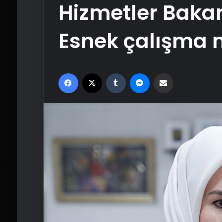
Hizmetler Bakan
Esnek çalışma m
Facebook
X
Tumblr
Messenger
Email'den paylaş