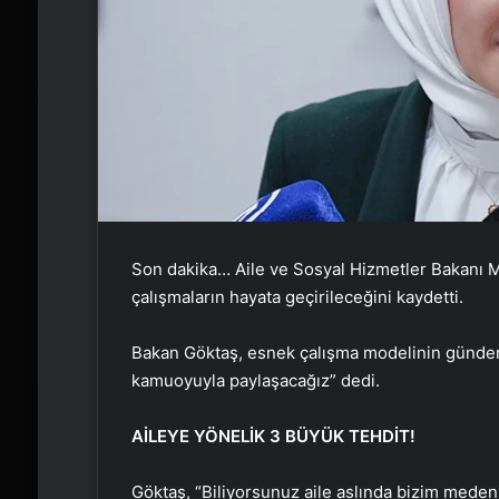
Son dakika… Aile ve Sosyal Hizmetler Bakanı Ma
çalışmaların hayata geçirileceğini kaydetti.
Bakan Göktaş, esnek çalışma modelinin günd
kamuoyuyla paylaşacağız” dedi.
AİLEYE YÖNELİK 3 BÜYÜK TEHDİT!
Göktaş, “Biliyorsunuz aile aslında bizim medeniy