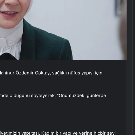
hinur Özdemir Göktaş, sağlıklı nüfus yapısı için
emde olduğunu söyleyerek, “Önümüzdeki günlerde
etimizin yapı taşı. Kadim bir yapı ve yerine hiçbir şeyi