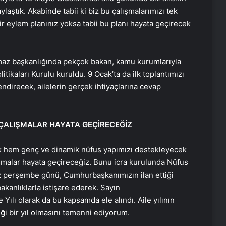
aştık. Akabinde tabii ki biz bu çalışmalarımızı tek
r eylem planınız yoksa tabii bu planı hayata geçirecek
az başkanlığında pekçok bakan, kamu kurumlarıyla
tikaları Kurulu kuruldu. 9 Ocak’ta da ilk toplantımızı
endirecek, ailelerin gerçek ihtiyaçlarına cevap
 ÇALIŞMALAR HAYATA GEÇİRECEĞİZ
k hem genç ve dinamik nüfus yapımızı destekleyecek
ışmalar hayata geçireceğiz. Bunu icra kurulunda Nüfus
iz perşembe günü, Cumhurbaşkanımızın ilan ettiği
bakanlıklarla istişare ederek. Sayın
Yılı olarak da bu kapsamda ele alındı. Aile yılının
ği bir yıl olmasını temenni ediyorum.