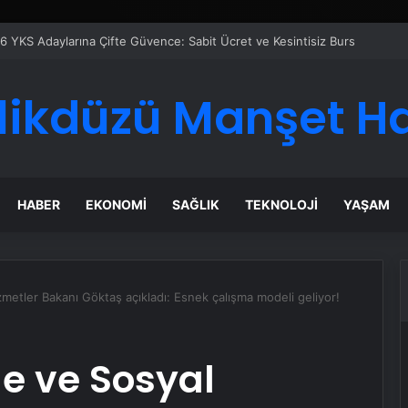
likdüzü Manşet H
HABER
EKONOMI
SAĞLIK
TEKNOLOJI
YAŞAM
metler Bakanı Göktaş açıkladı: Esnek çalışma modeli geliyor!
le ve Sosyal