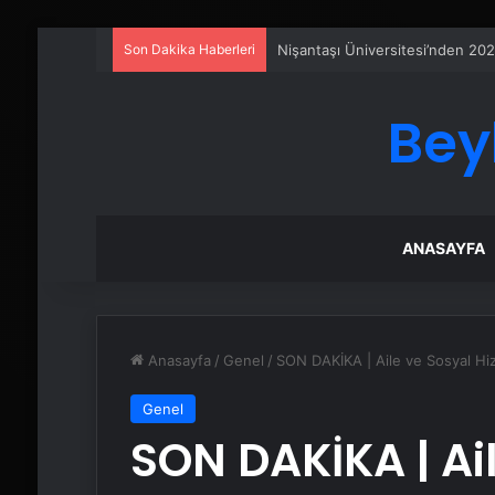
Son Dakika Haberleri
Ankara rent a car
Bey
ANASAYFA
Anasayfa
/
Genel
/
SON DAKİKA | Aile ve Sosyal Hiz
Genel
SON DAKİKA | Ai