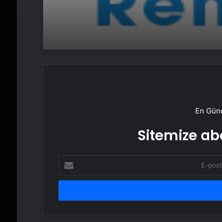
En Günc
Sitemize abo
E-
posta
adresinizi
girin