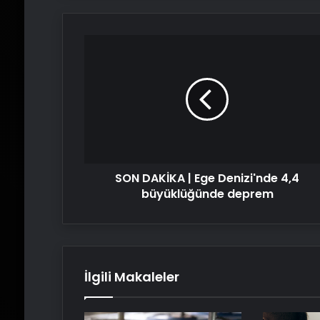
SON
DAKİKA
|
Ege
Denizi'nde
4,4
büyüklüğünde
deprem
SON DAKİKA | Ege Denizi'nde 4,4
büyüklüğünde deprem
İlgili Makaleler