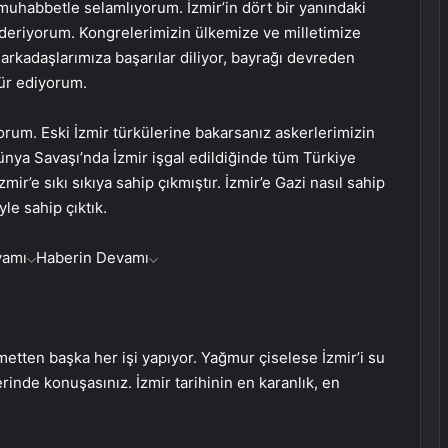
a, muhabbetle selamlıyorum. İzmir’in dört bir yanındaki
deriyorum. Kongrelerimizin ülkemize ve milletimize
 arkadaşlarımıza başarılar diliyor, bayrağı devreden
kür ediyorum.
yorum. Eski İzmir türkülerine bakarsanız askerlerimizin
Dünya Savaşı’nda İzmir işgal edildiğinde tüm Türkiye
ir’e sıkı sıkıya sahip çıkmıştır. İzmir’e Gazi nasıl sahip
le sahip çıktık.
vamı
Haberin Devamı
etten başka her işi yapıyor. Yağmur çiselese İzmir’i su
rinde konuşasınız. İzmir tarihinin en karanlık, en