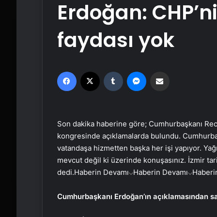
Erdoğan: CHP’ni
faydası yok
Facebook
X
Tumblr
Messenger
Email'den paylaş
Son dakika haberine göre; Cumhurbaşkanı Recep
kongresinde açıklamalarda bulundu. Cumhurbaş
vatandaşa hizmetten başka her işi yapıyor. Yağm
mevcut değil ki üzerinde konuşasınız. İzmir tari
dedi.
Haberin Devamı
Haberin Devamı
Haberi
Cumhurbaşkanı Erdoğan’ın açıklamasından sat