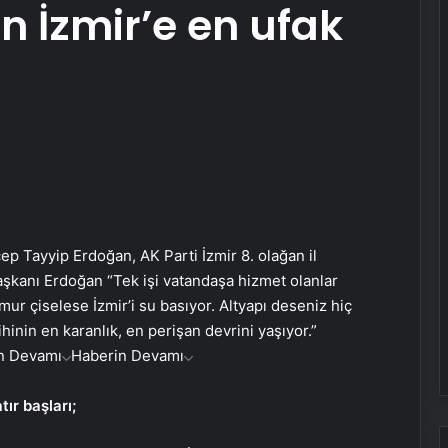
n İzmir’e en ufak
 Tayyip Erdoğan, AK Parti İzmir 8. olağan il
kanı Erdoğan “Tek işi vatandaşa hizmet olanlar
ur çiselese İzmir’i su basıyor. Altyapı deseniz hiç
hinin en karanlık, en perişan devrini yaşıyor.”
n Devamı
Haberin Devamı
ır başları;