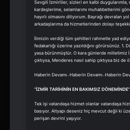
Sevgili İzmirliler, sizleri en kalbi duygularıml
kardeşlerime, selamlarımı muhabbetlerimi gön
hayırlı olmasını diliyorum. Bayrağı devralan yol
arkadaşlarıma da hizmetlerinden dolayı teşek
İlimizin verdiği tüm şehitleri rahmetle yad edi
fedakarlığı üzerine yazıldığını görürsünüz. 1. 
yasa bürünmüştür. O kara günlerde milletimiz İzm
çıktıysa, Menderes nasıl sahip çıktıysa biz de öy
Haberin Devamı
Haberin Devamı
Haberin De
“İZMİR TARİHİNİN EN BAKIMSIZ DÖNEMİNDE”
Tek işi vatandaşa hizmet olanlar vatandaşa hizm
basıyor. Altyapı deseniz hiç mevcut değil ki üze
perişan devrini yaşıyor.