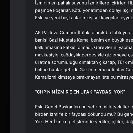
İzmir’in en pahalı suyunu İzmirlilere içirirler. H
peşinde koşarlar. Kötü yönetimden dolayı işçi m
Eski ve yeni başkanların kişisel kavgaları ayyuka
AK Parti ve Cumhur İttifakı olarak bu tabloy
banisi Gazi Mustafa Kemal benim en büyük ese
kalkınmasına katkısı olmadı. Görevlerini yapmak
maskesiyle, çağdaşlık perdesiyle gizlemeye çalış
üretme sorumluluğu olmaktan çıkartıp, Türk mi
haline bunlar getirdi. Gazi’nin emaneti olan C
Kemalizmi kimseye bırakmayan işte bu mirasye
“CHP’NİN İZMİR’E EN UFAK FAYDASI YOK”
Eski Genel Başkanları bu şehrin milletvekiller
birden İzmir’e bir faydası dokundu mu? Bu genel
Yok. Her İzmir’e gelişlerinde yediler, içtiler, dağ