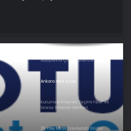
UETDS Nedir ? Uetds.com İle Akıllı
Dijital Taşımacılık Yazılımı
Buharlı Koltuk Yıkama ile Temizlikte
Yeni Bir Dönem
Nişantaşı Üniversitesi’nden 2026 YKS
Adaylarına Çifte Güvence: Sabit
Ücret ve Kesintisiz Burs
Ankara rent a car
Kurumsal İnternet Seçimi Fiber ve
Sınırsız İnternet Rehberi
25 Yıllık Miras Davasında Gözler