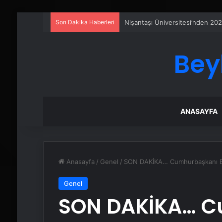
Son Dakika Haberleri
Ankara rent a car
Bey
ANASAYFA
Anasayfa
/
Genel
/
SON DAKİKA… Cumhurbaşkanı Erd
Genel
SON DAKİKA… C