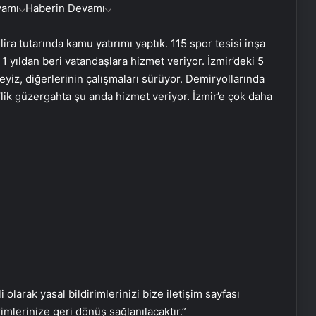
vamı
Haberin Devamı
lira tutarında kamu yatırımı yaptık. 115 spor tesisi inşa
 1 yıldan beri vatandaşlara hizmet veriyor. İzmir’deki 5
eyiz, diğerlerinin çalışmaları sürüyor. Demiryollarında
lik güzergahta şu anda hizmet veriyor. İzmir’e çok daha
Ortopodoloji İle Diyabetik Ayak
Yarası Tedavisi
Zihnin Gizemli Sınırları ve Ötesi :
Nasılnedir.com
Serjoy : Dijital Medya Ajansı, Google
Reklam Ajansı, SEO Ajansı ve Web
Tasarım Ajansı
i olarak yasal bildirimlerinizi bize iletişim sayfası
rimlerinize geri dönüş sağlanılacaktır.”