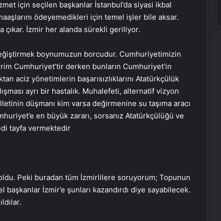
izmet için seçilen başkanlar İstanbul’da siyasi ikbal
aaşlarını ödeyemedikleri için temel işler bile aksar.
 çıkar. İzmir her alanda sürekli geriliyor.
u değiştirmek boynumuzun borcudur. Cumhuriyetimizin
rim Cumhuriyet’tir derken bunların Cumhuriyet’in
tan aciz yönetimlerin başarısızlıklarını Atatürkçülük
ması ayrı bir hastalık. Muhalefeti, alternatif vizyon
lletinin düşmanı kim varsa değirmenine su taşıma aracı
umhuriyet’e en büyük zararı, sorsanız Atatürkçülüğü ve
di tayfa vermektedir
i oldu. Peki buradan tüm İzmirlilere soruyorum; Topunun
 başkanlar İzmir’e şunları kazandırdı diye sayabilecek.
ıldılar.