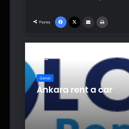
Facebook
X
Email'den paylaş
Yaz
Paylaş
Sonrakini Oku
Genel
Ankara rent a car