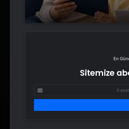
En Günc
Sitemize abo
E-
posta
adresinizi
girin