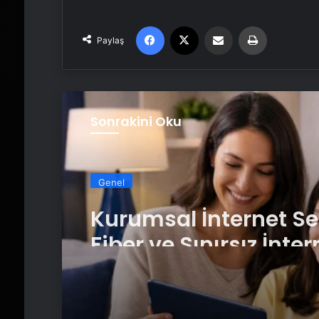
Facebook
X
Email'den paylaş
Yaz
Paylaş
Sonrakini Oku
Genel
Kurumsal İnternet S
Fiber ve Sınırsız İnter
Rehberi