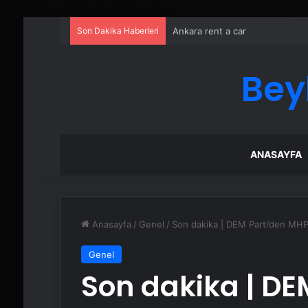
Son Dakika Haberleri
Kurumsal İnternet Seçimi Fiber 
Bey
ANASAYFA
Anasayfa
/
Genel
/
Son dakika | DEM Parti’den MHP 
Genel
Son dakika | DE