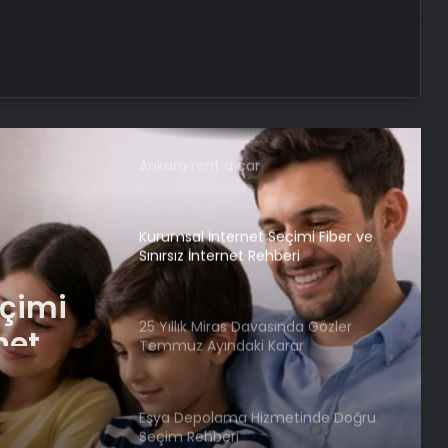
Yeni Bir Dönem
Nişantaşı Üniversitesi’nden 2026 YKS
Adaylarına Çifte Güvence: Sabit
Ücret ve Kesintisiz Burs
Ankara rent a car
Kurumsal İnternet Seçimi Fiber ve
Sınırsız İnternet Rehberi
eçimi
net
25 Yıllık Miras Davasında Gözler
Temmuz Ayındaki Karar
Duruşmasına Çevrildi
Eşya Depolama Hizmetinde Doğru
Seçim Rehberi