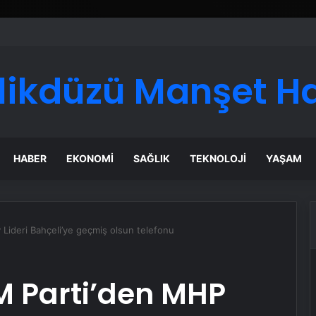
ve Sınırsız İnternet Rehberi
likdüzü Manşet H
HABER
EKONOMI
SAĞLIK
TEKNOLOJI
YAŞAM
Lideri Bahçeli’ye geçmiş olsun telefonu
M Parti’den MHP