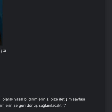
Ortopodoloji İle Diyabetik Ayak
Yarası Tedavisi
Zihnin Gizemli Sınırları ve Ötesi :
Nasılnedir.com
üştü
Serjoy : Dijital Medya Ajansı, Google
Reklam Ajansı, SEO Ajansı ve Web
Tasarım Ajansı
UETDS Nedir ? Uetds.com İle Akıllı
Dijital Taşımacılık Yazılımı
i olarak yasal bildirimlerinizi bize iletişim sayfası
rimlerinize geri dönüş sağlanılacaktır.”
Buharlı Koltuk Yıkama ile Temizlikte