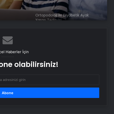
Ortopodoloji İle Diyabetik Ayak
Yarası Tedavisi
Zihnin Gizemli Sınırları ve Ötesi :
Nasılnedir.com
el Haberler İçin
Serjoy : Dijital Medya Ajansı, Google
ne olabilirsiniz!
Reklam Ajansı, SEO Ajansı ve Web
Tasarım Ajansı
UETDS Nedir ? Uetds.com İle Akıllı
Dijital Taşımacılık Yazılımı
Buharlı Koltuk Yıkama ile Temizlikte
Yeni Bir Dönem