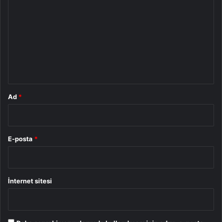
o
r
u
m
*
Ad
*
E-posta
*
İnternet sitesi