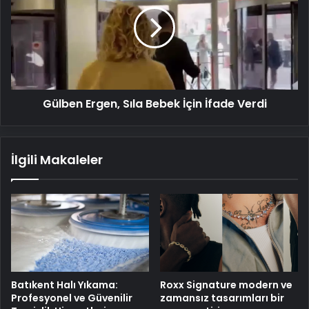
Sıla
Bebek
İçin
İfade
Verdi
Gülben Ergen, Sıla Bebek İçin İfade Verdi
İlgili Makaleler
Batıkent Halı Yıkama:
Roxx Signature modern ve
Profesyonel ve Güvenilir
zamansız tasarımları bir