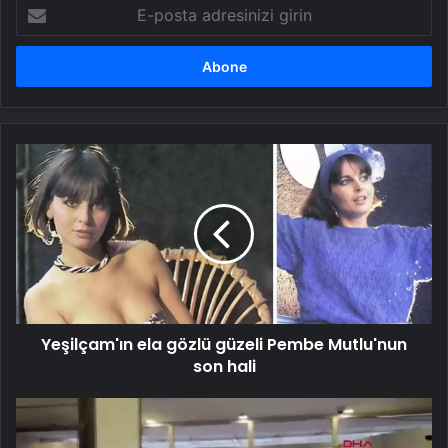
E-
posta
adresinizi
girin
Yeşilçam'ın
ela
gözlü
güzeli
Pembe
Mutlu'nun
son
hali
Yeşilçam'ın ela gözlü güzeli Pembe Mutlu'nun
son hali
Gülben
Ergen,