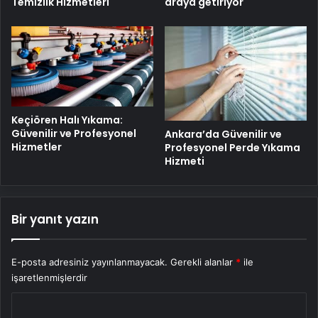
Temizlik Hizmetleri
araya getiriyor
Keçiören Halı Yıkama:
Güvenilir ve Profesyonel
Ankara’da Güvenilir ve
Hizmetler
Profesyonel Perde Yıkama
Hizmeti
Bir yanıt yazın
E-posta adresiniz yayınlanmayacak.
Gerekli alanlar
*
ile
işaretlenmişlerdir
Y