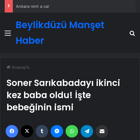
Ankara rent a car
Beylikdüzü Manşet
Menü
A
Haber
Anasayfa
Soner Sarıkabadayı ikinci
kez baba oldu! İşte
bebeğinin ismi
Facebook
X
Tumblr
Messenger
WhatsApp
Telegram
Email'den paylaş