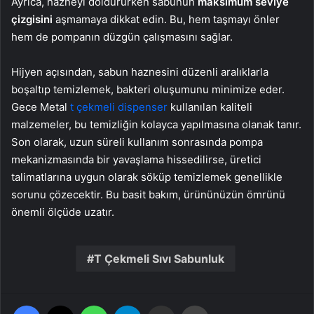
Ayrıca, hazneyi doldururken sabunun
maksimum seviye
çizgisini
aşmamaya dikkat edin. Bu, hem taşmayı önler
hem de pompanın düzgün çalışmasını sağlar.
Hijyen açısından, sabun haznesini düzenli aralıklarla
boşaltıp temizlemek, bakteri oluşumunu minimize eder.
Gece Metal
t çekmeli dispenser
kullanılan kaliteli
malzemeler, bu temizliğin kolayca yapılmasına olanak tanır.
Son olarak, uzun süreli kullanım sonrasında pompa
mekanizmasında bir yavaşlama hissedilirse, üretici
talimatlarına uygun olarak söküp temizlemek genellikle
sorunu çözecektir. Bu basit bakım, ürününüzün ömrünü
önemli ölçüde uzatır.
T Çekmeli Sıvı Sabunluk
Facebook
X
WhatsApp
Telegram
Email'den paylaş
Yaz