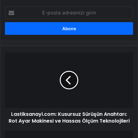
E-
posta
adresinizi
girin
Lastiksanayi.com:
Kusursuz
Sürüşün
Anahtarı:
Rot
Ayar
Makinesi
ve
Hassas
Lastiksanayi.com: Kusursuz Sürüşün Anahtarı:
Ölçüm
Teknolojileri
Rot Ayar Makinesi ve Hassas Ölçüm Teknolojileri
Lastiksanayi.com: