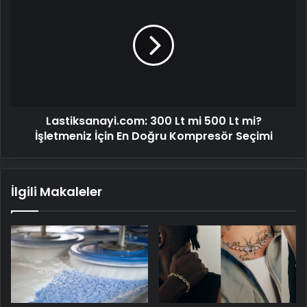
300
Lt
mi
500
Lt
mi?
İşletmeniz
İçin
Lastiksanayi.com: 300 Lt mi 500 Lt mi?
En
Doğru
İşletmeniz İçin En Doğru Kompresör Seçimi
Kompresör
Seçimi
İlgili Makaleler