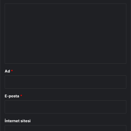
Y
o
r
u
m
*
Ad
*
E-posta
*
İnternet sitesi