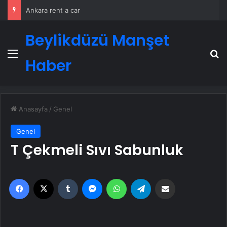
Ankara rent a car
Beylikdüzü Manşet
Menü
A
Haber
Anasayfa
/
Genel
Genel
T Çekmeli Sıvı Sabunluk
Facebook
X
Tumblr
Messenger
WhatsApp
Telegram
Email'den paylaş