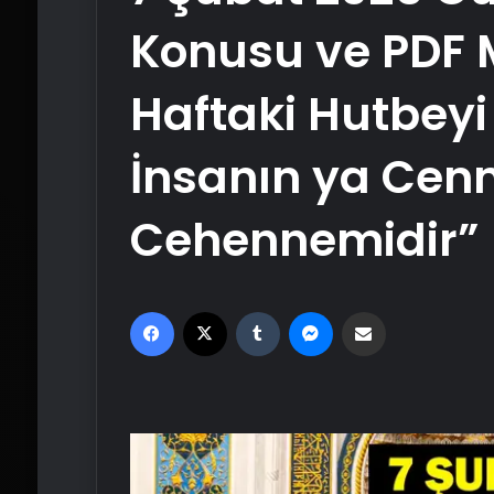
Konusu ve PDF M
Haftaki Hutbeyi 
İnsanın ya Cenn
Cehennemidir”
Facebook
X
Tumblr
Messenger
Email'den paylaş