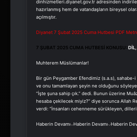
dinhizmetleri.diyanet.gov.tr adresinden indiri
hazırlanmış hem de vatandaşların bireysel ola
açılmıştır.
Diyanet 7 Şubat 2025 Cuma Hutbesi PDF Metni İ
7 ŞUBAT 2025 CUMA HUTBESİ KONUSU:
DİL
Muhterem Müslümanlar!
Bir gün Peygamber Efendimiz (s.a.s), sahabe-i
ve onu tamamlayan şeyin ne olduğunu söyleyeyi
“İşte şuna sahip çık.” dedi. Bunun üzerine Muâz
hesaba çekilecek miyiz?” diye sorunca Allah Res
verdi: “İnsanları cehenneme sürükleyen, dilleri
Haberin Devamı
Haberin Devamı
Haberin De