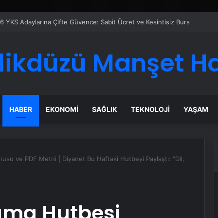
likdüzü Manşet H
HABER
EKONOMI
SAĞLIK
TEKNOLOJI
YAŞAM
su ve PDF Metni | Diyanet Bu Haftaki Hutbeyi Paylaştı: “Dil,
uma Hutbesi