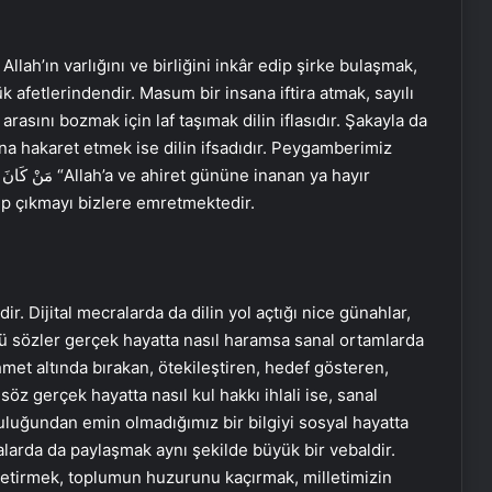
 Allah’ın varlığını ve birliğini inkâr edip şirke bulaşmak,
 afetlerindendir. Masum bir insana iftira atmak, sayılı
rasını bozmak için laf taşımak dilin iflasıdır. Şakayla da
na hakaret etmek ise dilin ifsadıdır. Peygamberimiz
ip çıkmayı bizlere emretmektedir.
dir. Dijital mecralarda da dilin yol açtığı nice günahlar,
ürlü sözler gerçek hayatta nasıl haramsa sanal ortamlarda
hmet altında bırakan, ötekileştiren, hedef gösteren,
 söz gerçek hayatta nasıl kul hakkı ihlali ise, sanal
ruluğundan emin olmadığımız bir bilgiyi sosyal hayatta
alarda da paylaşmak aynı şekilde büyük bir vebaldir.
getirmek, toplumun huzurunu kaçırmak, milletimizin