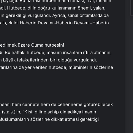
paylaştı. Bu haftaki hutbenin ana teması, “Dil, İnsanın
di. Hutbede, dilin doğru kullanımının önemi, yalan,
n gerekliliği vurgulandı. Ayrıca, sanal ortamlarda da
t çekildi.
Haberin Devamı
Haberin Devamı
Haberin
a edilmek üzere Cuma hutbesini
ı. Bu haftaki hutbede, masum insanlara iftira atmanın,
n büyük felaketlerinden biri olduğu vurgulandı.
arılarına da yer verilen hutbede, müminlerin sözlerine
 insanı hem cennete hem de cehenneme götürebilecek
(s.a.s.)’in, “Kişi, diline sahip olmadıkça imanın
, Müslümanların sözlerine dikkat etmesi gerektiği