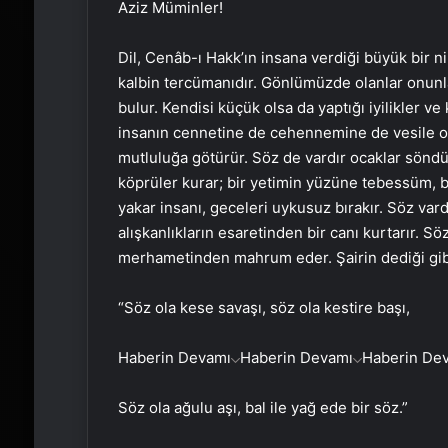
Aziz Müminler!
Dil, Cenâb-ı Hakk’ın insana verdiği büyük bir ni
kalbin tercümanıdır. Gönlümüzde olanlar onunl
bulur. Kendisi küçük olsa da yaptığı iyilikler v
insanın cennetine de cehennemine de vesile olab
mutluluğa götürür. Söz de vardır ocaklar söndü
köprüler kurar; bir yetimin yüzüne tebessüm, bi
yakar insanı, geceleri uykusuz bırakır. Söz var
alışkanlıkların esaretinden bir canı kurtarır. Sö
merhametinden mahrum eder. Şairin dediği gib
“Söz ola kese savaşı, söz ola kestire başı,
Haberin Devamı
Haberin Devamı
Haberin De
Söz ola ağulu aşı, bal ile yağ ede bir söz.”