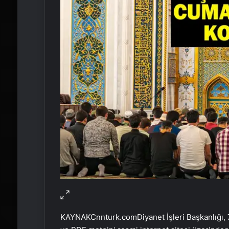
KAYNAK
Cnnturk.com
Diyanet İşleri Başkanlığ