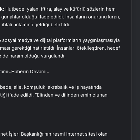
k:
Hutbede, yalan, iftira, alay ve küfürlü sözlerin hem
ünahlar olduğu ifade edildi. İnsanların onurunu kıran,
hlali anlamına geldiği belirtildi.
osyal medya ve dijital platformların yaygınlaşmasıyla
ması gerektiği hatırlatıldı. İnsanları ötekileştiren, hedef
de de haram olduğu vurgulandı.
vamı
Haberin Devamı
ede, aile, komşuluk, akrabalık ve iş hayatında
i ifade edildi. “Elinden ve dilinden emin olunan
 İşleri Başkanlığı’nın resmi internet sitesi olan