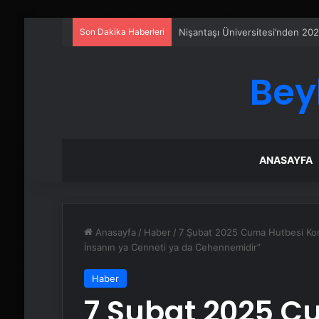
Son Dakika Haberleri
Ankara rent a car
Bey
ANASAYFA
Anasayfa
/
Haber
/
7 Şubat 2025 Cuma Hutbesi Konu
İnsanın ya Cenneti ya da Cehennemidir”
Haber
7 Şubat 2025 C