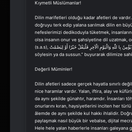
Kıymetli Müslümanlar!
Dilin marifetleri olduğu kadar afetleri de vardır.
doğruyu terk edip yalana sarılmak dilin en büyük
nefeslerimizi dedikoduyla tüketmek, insanların a
olsa insanın onur ve şahsiyetine dil uzatmak, o
(s.a.s), مَنْ كَانَ يُؤْمِنُ بِا للّٰهِ وَالْيَوْمِ الْآخِرِ فَلْيَقُلْ خَيْرًا أَوْ لِيَصْمُتْ “Allah’a ve ahiret gününe inanan ya hayır
söylesin ya da sussun.” buyurarak dilimize sah
Değerli Müminler!
Dilin afetleri sadece gerçek hayatla sınırlı değil
nice haramlar vardır. Yalan, iftira, alay ve küf
da aynı şekilde günahtır, haramdır. İnsanları tö
onurlarını kıran, haysiyetlerini inciten her türlü
âlemde de aynı şekilde kul hakkı ihlalidir. Doğ
paylaşmak nasıl büyük bir vebalse, dijital mecr
Hele hele yalan haberlerle insanları galeyana 