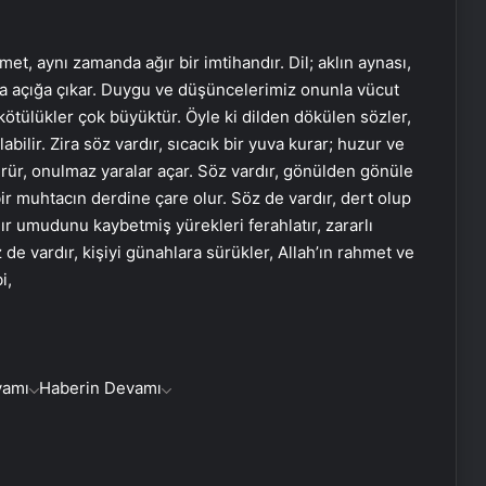
met, aynı zamanda ağır bir imtihandır. Dil; aklın aynası,
a açığa çıkar. Duygu ve düşüncelerimiz onunla vücut
e kötülükler çok büyüktür. Öyle ki dilden dökülen sözler,
ilir. Zira söz vardır, sıcacık bir yuva kurar; huzur ve
rür, onulmaz yaralar açar. Söz vardır, gönülden gönüle
r muhtacın derdine çare olur. Söz de vardır, dert olup
dır umudunu kaybetmiş yürekleri ferahlatır, zararlı
z de vardır, kişiyi günahlara sürükler, Allah’ın rahmet ve
i,
vamı
Haberin Devamı