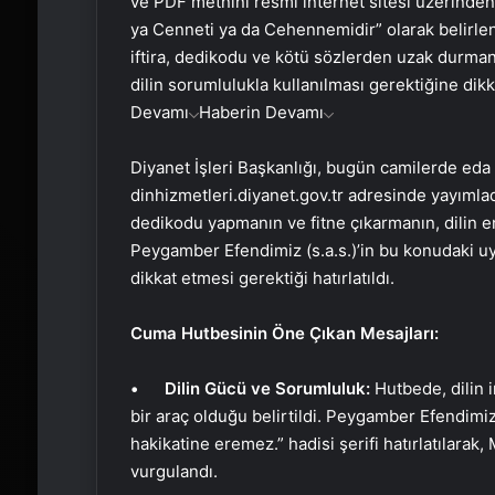
ve PDF metnini resmi internet sitesi üzerinden 
ya Cenneti ya da Cehennemidir” olarak belirlen
iftira, dedikodu ve kötü sözlerden uzak durmanı
dilin sorumlulukla kullanılması gerektiğine dikka
Devamı
Haberin Devamı
Diyanet İşleri Başkanlığı, bugün camilerde ed
dinhizmetleri.diyanet.gov.tr adresinde yayımlad
dedikodu yapmanın ve fitne çıkarmanın, dilin e
Peygamber Efendimiz (s.a.s.)’in bu konudaki uy
dikkat etmesi gerektiği hatırlatıldı.
Cuma Hutbesinin Öne Çıkan Mesajları:
• Dilin Gücü ve Sorumluluk:
Hutbede, dilin
bir araç olduğu belirtildi. Peygamber Efendimiz 
hakikatine eremez.” hadisi şerifi hatırlatılarak
vurgulandı.