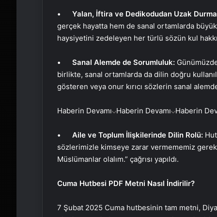
• Yalan, İftira ve Dedikodudan Uzak Durma
gerçek hayatta hem de sanal ortamlarda büyük g
haysiyetini zedeleyen her türlü sözün kul hakkı i
• Sanal Alemde de Sorumluluk:
Günümüzde s
birlikte, sanal ortamlarda da dilin doğru kullanıl
gösteren veya onur kırıcı sözlerin sanal alem
Haberin Devamı
Haberin Devamı
Haberin De
• Aile ve Toplum İlişkilerinde Dilin Rolü:
Hutb
sözlerimizle kimseye zarar vermememiz gerektiğ
Müslümanlar olalım.” çağrısı yapıldı.
Cuma Hutbesi PDF Metni Nasıl İndirilir?
7 Şubat 2025 Cuma hutbesinin tam metni, Diyanet