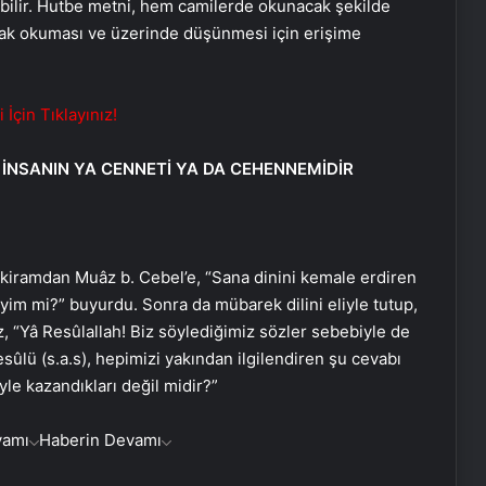
lebilir. Hutbe metni, hem camilerde okunacak şekilde
rak okuması ve üzerinde düşünmesi için erişime
çin Tıklayınız!
, İNSANIN YA CENNETİ YA DA CEHENNEMİDİR
 kiramdan Muâz b. Cebel’e, “Sana dinini kemale erdiren
m mi?” buyurdu. Sonra da mübarek dilini eliyle tutup,
, “Yâ Resûlallah! Biz söylediğimiz sözler sebebiyle de
ûlü (s.a.s), hepimizi yakından ilgilendiren şu cevabı
yle kazandıkları değil midir?”
vamı
Haberin Devamı