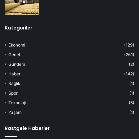
Kategoriler
Ekonomi
(129)
Genel
(261)
Gündem
(2)
Haber
(142)
Sağlık
(1)
Spor
(1)
Teknoloji
(5)
Yaşam
(1)
Rastgele Haberler