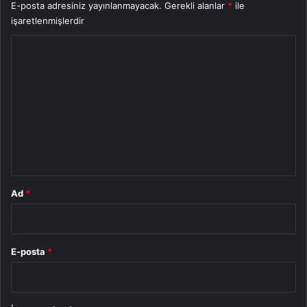
E-posta adresiniz yayınlanmayacak.
Gerekli alanlar
*
ile
işaretlenmişlerdir
Y
o
r
u
m
*
Ad
*
E-posta
*