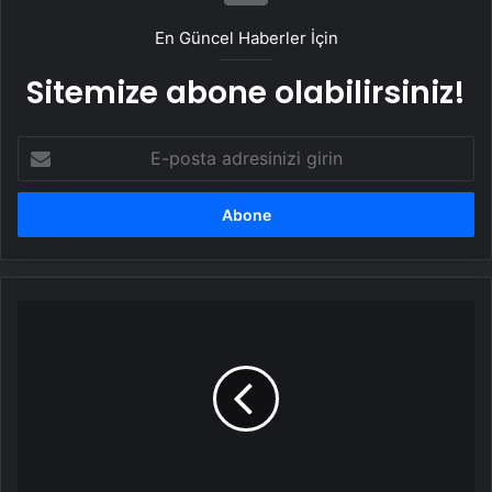
En Güncel Haberler İçin
Sitemize abone olabilirsiniz!
E-
posta
adresinizi
girin
İstanbul
ve
Ankara'da
kar
yağışı
bekleniyor