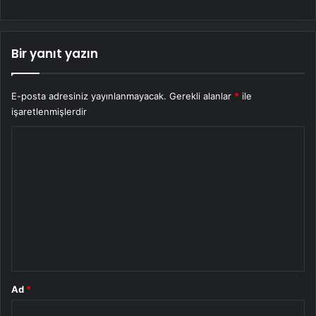
Bir yanıt yazın
E-posta adresiniz yayınlanmayacak.
Gerekli alanlar
*
ile
işaretlenmişlerdir
Y
o
r
u
m
*
Ad
*