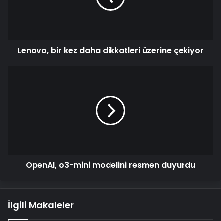
üzerine
çekiyor
Lenovo, bir kez daha dikkatleri üzerine çekiyor
OpenAI,
o3-
mini
modelini
resmen
duyurdu
OpenAI, o3-mini modelini resmen duyurdu
İlgili Makaleler