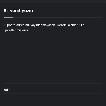
Bir yanıt yazın
E-posta adresiniz yayınlanmayacak.
Gerekli alanlar
*
ile
işaretlenmişlerdir
Y
o
r
u
m
*
Ad
*