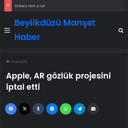
Ankara rent a car
Beylikdüzü Manşet
Menü
A
Haber
Anasayfa
Apple, AR gözlük projesini
iptal etti
Facebook
X
Tumblr
Messenger
WhatsApp
Telegram
Email'den paylaş