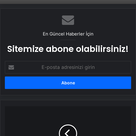
En Güncel Haberler İçin
Sitemize abone olabilirsiniz!
E-
posta
adresinizi
girin
Lenovo,
bir
kez
daha
dikkatleri