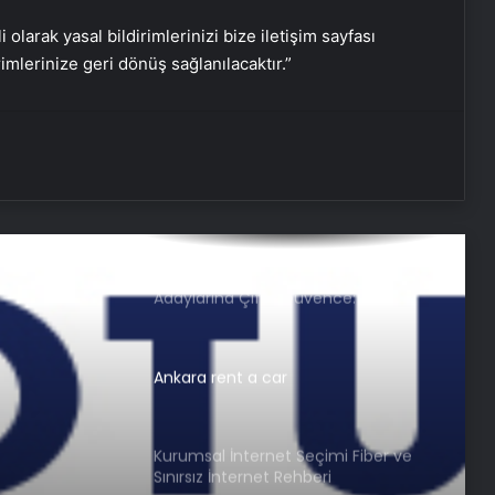
Tasarım Ajansı
i olarak yasal bildirimlerinizi bize iletişim sayfası
rimlerinize geri dönüş sağlanılacaktır.”
UETDS Nedir ? Uetds.com İle Akıllı
Dijital Taşımacılık Yazılımı
Buharlı Koltuk Yıkama ile Temizlikte
Yeni Bir Dönem
Nişantaşı Üniversitesi’nden 2026 YKS
Adaylarına Çifte Güvence: Sabit
Ücret ve Kesintisiz Burs
Ankara rent a car
Kurumsal İnternet Seçimi Fiber ve
Sınırsız İnternet Rehberi