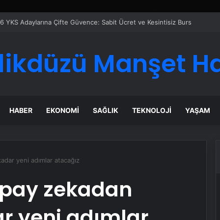
likdüzü Manşet H
HABER
EKONOMI
SAĞLIK
TEKNOLOJI
YAŞAM
adar yeni adımlar atacağız
apay zekadan
 yeni adımlar