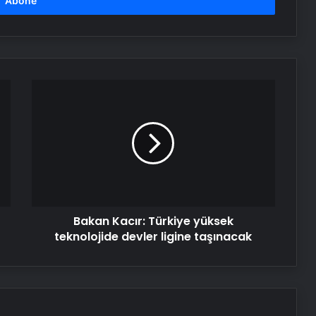
Tasarım Ajansı
UETDS Nedir ? Uetds.com İle Akıllı
Dijital Taşımacılık Yazılımı
Bakan
Kacır:
Buharlı Koltuk Yıkama ile Temizlikte
Türkiye
Yeni Bir Dönem
yüksek
teknolojide
devler
Nişantaşı Üniversitesi’nden 2026 YKS
ligine
Adaylarına Çifte Güvence: Sabit
taşınacak
Ücret ve Kesintisiz Burs
Bakan Kacır: Türkiye yüksek
Ankara rent a car
teknolojide devler ligine taşınacak
Kurumsal İnternet Seçimi Fiber ve
Sınırsız İnternet Rehberi