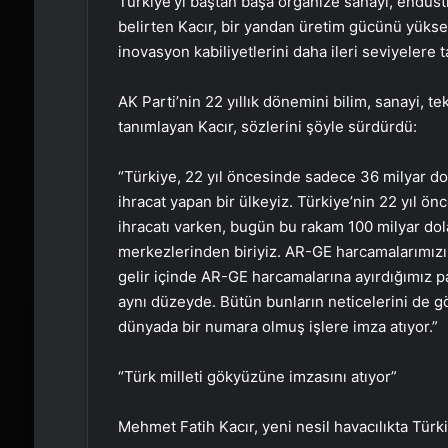
Türkiye’yi baştan başa organize sanayi, endüstri
belirten Kacır, bir yandan üretim gücünü yükselt
inovasyon kabiliyetlerini daha ileri seviyelere t
AK Parti’nin 22 yıllık dönemini bilim, sanayi, t
tanımlayan Kacır, sözlerini şöyle sürdürdü:
“Türkiye, 22 yıl öncesinde sadece 36 milyar do
ihracat yapan bir ülkeyiz. Türkiye’nin 22 yıl ö
ihracatı varken, bugün bu rakam 100 milyar dol
merkezlerinden biriyiz. AR-GE harcamalarımızı 1
gelir içinde AR-GE harcamalarına ayırdığımız pa
aynı düzeyde. Bütün bunların neticelerini de g
dünyada bir numara olmuş işlere imza atıyor.”
“Türk milleti gökyüzüne imzasını atıyor”
Mehmet Fatih Kacır, yeni nesil havacılıkta Türki