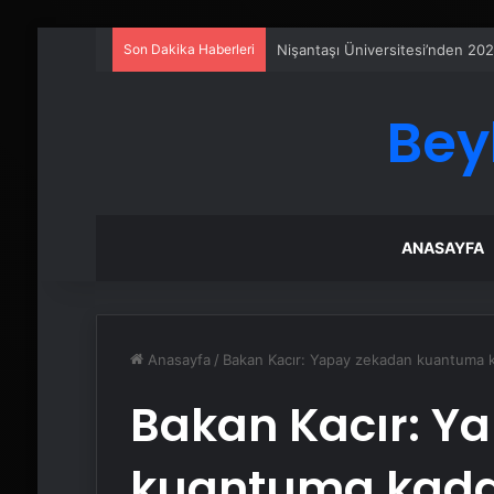
Son Dakika Haberleri
Ankara rent a car
Bey
ANASAYFA
Anasayfa
/
Bakan Kacır: Yapay zekadan kuantuma k
Bakan Kacır: Y
kuantuma kadar