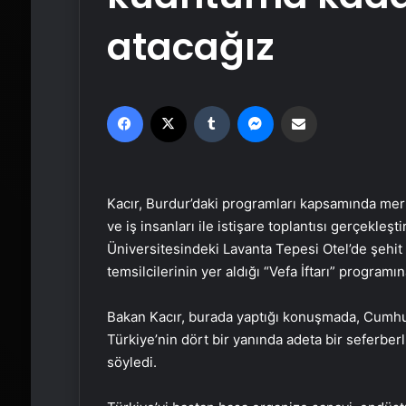
atacağız
Facebook
X
Tumblr
Messenger
Email'den paylaş
Kacır, Burdur’daki programları kapsamında merme
ve iş insanları ile istişare toplantısı gerçekleş
Üniversitesindeki Lavanta Tepesi Otel’de şehit ya
temsilcilerinin yer aldığı “Vefa İftarı” programına
Bakan Kacır, burada yaptığı konuşmada, Cumhur
Türkiye’nin dört bir yanında adeta bir seferber
söyledi.