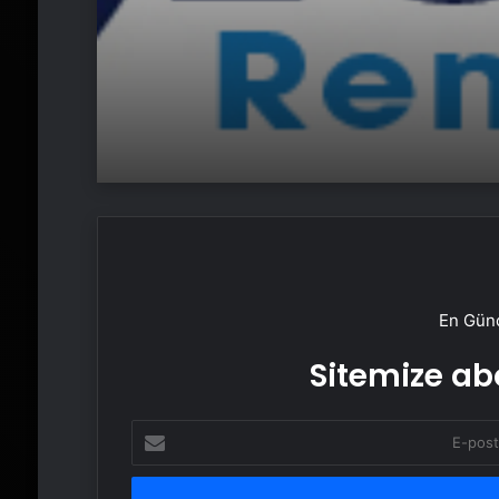
En Günc
Sitemize abo
E-
posta
adresinizi