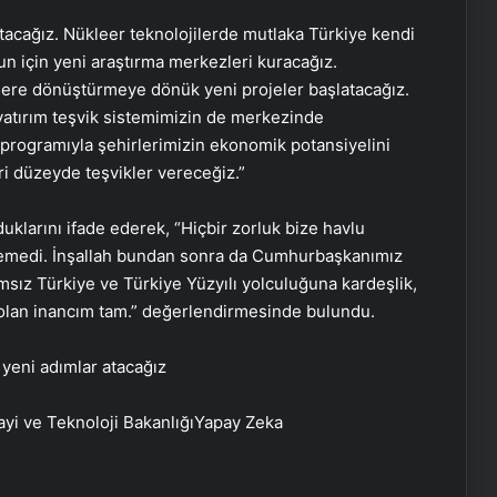
acağız. Nükleer teknolojilerde mutlaka Türkiye kendi
nun için yeni araştırma merkezleri kuracağız.
eğere dönüştürmeye dönük yeni projeler başlatacağız.
tırım teşvik sistemimizin de merkezinde
 programıyla şehirlerimizin ekonomik potansiyelini
i düzeyde teşvikler vereceğiz.”
uklarını ifade ederek, “Hiçbir zorluk bize havlu
remedi. İnşallah bundan sonra da Cumhurbaşkanımız
Ortopodoloji İle Diyabetik Ayak
msız Türkiye ve Türkiye Yüzyılı yolculuğuna kardeşlik,
Yarası Tedavisi
ze olan inancım tam.” değerlendirmesinde bulundu.
Zihnin Gizemli Sınırları ve Ötesi :
Nasılnedir.com
ve Teknoloji BakanlığıYapay Zeka
Serjoy : Dijital Medya Ajansı, Google
Reklam Ajansı, SEO Ajansı ve Web