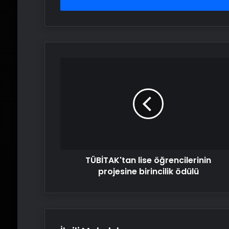
girin
TÜBİTAK'tan
lise
öğrencilerinin
projesine
birincilik
ödülü
TÜBİTAK'tan lise öğrencilerinin
projesine birincilik ödülü