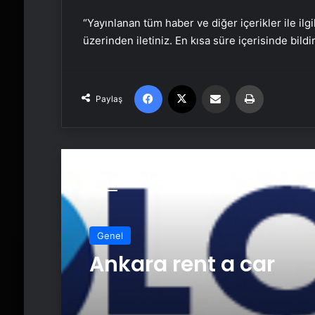
“Yayınlanan tüm haber ve diğer içerikler ile ilgil
üzerinden iletiniz. En kısa süre içerisinde bildi
Facebook
X
Email'den paylaş
Yaz
Paylaş
Sonrakini Oku
Genel
Ankara rent a car