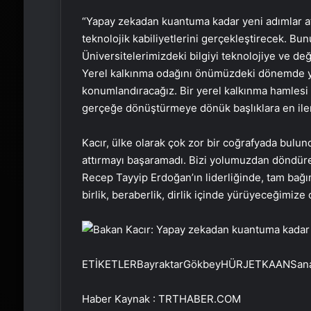
“Yapay zekadan kuantuma kadar yeni adımlar at
teknolojik kabiliyetlerini gerçekleştirecek. Bu
Üniversitelerimizdeki bilgiyi teknolojiye ve d
Yerel kalkınma odağını önümüzdeki dönemde ya
konumlandıracağız. Bir yerel kalkınma hamlesi
gerçeğe dönüştürmeye dönük başlıklara en iler
Kacır, ülke olarak çok zor bir coğrafyada bulund
attırmayı başaramadı. Bizi yolumuzdan döndü
Recep Tayyip Erdoğan’ın liderliğinde, tam bağı
birlik, beraberlik, dirlik içinde yürüyeceğimi
ETİKETLERBayraktarGökbeyHÜRJETKAANSanayi 
Haber Kaynak : TRTHABER.COM