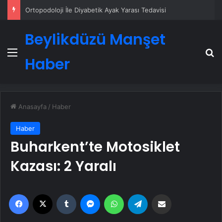
Ortopodoloji İle Diyabetik Ayak Yarası Tedavisi
Beylikdüzü Manşet
Menü
A
Haber
Anasayfa
/
Haber
Haber
Buharkent’te Motosiklet
Kazası: 2 Yaralı
Facebook
X
Tumblr
Messenger
WhatsApp
Telegram
Email'den paylaş