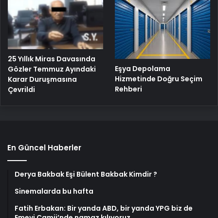
25 Yıllık Miras Davasında
Eşya Depolama
Gözler Temmuz Ayındaki
Hizmetinde Doğru Seçim
Karar Duruşmasına
Rehberi
Çevrildi
En Güncel Haberler
Derya Bakbak Eşi Bülent Bakbak Kimdir ?
Sinemalarda bu hafta
Fatih Erbakan: Bir yanda ABD, bir yanda YPG biz de
Emevi Camii’nde namaz kılıyoruz