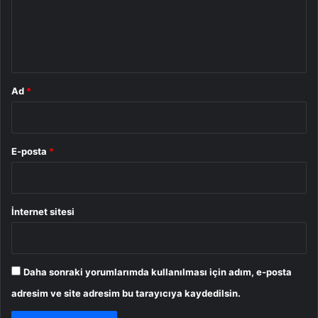
u
m
*
Ad
*
E-posta
*
İnternet sitesi
Daha sonraki yorumlarımda kullanılması için adım, e-posta
adresim ve site adresim bu tarayıcıya kaydedilsin.