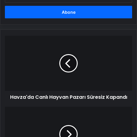
adresinizi
girin
Havza'da
Canlı
Hayvan
Pazarı
Süresiz
Kapandı
Havza'da Canlı Hayvan Pazarı Süresiz Kapandı
Kayseri'de
Otomobil
Şarampole
Devrildi:
4