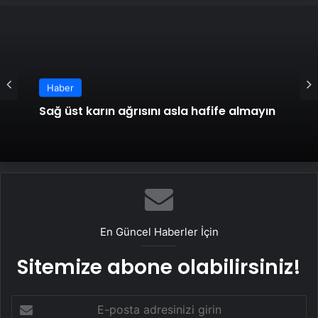
Haber
Sağ üst karın ağrısını asla hafife almayın
En Güncel Haberler İçin
Sitemize abone olabilirsiniz!
E-
posta