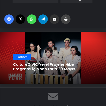
Facebook
X
WhatsApp
Telegram
Email'den paylaş
Yaz
Ekonomi
CultureCIVIC Yerel Projeler Hibe
Programı için son tarih 20 Mayıs