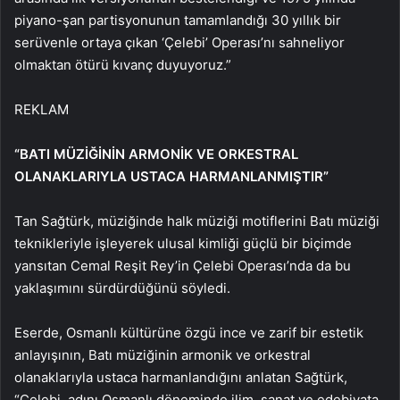
piyano-şan partisyonunun tamamlandığı 30 yıllık bir
serüvenle ortaya çıkan ‘Çelebi’ Operası’nı sahneliyor
olmaktan ötürü kıvanç duyuyoruz.”
REKLAM
“BATI MÜZİĞİNİN ARMONİK VE ORKESTRAL
OLANAKLARIYLA USTACA HARMANLANMIŞTIR”
Tan Sağtürk, müziğinde halk müziği motiflerini Batı müziği
teknikleriyle işleyerek ulusal kimliği güçlü bir biçimde
yansıtan Cemal Reşit Rey’in Çelebi Operası’nda da bu
yaklaşımını sürdürdüğünü söyledi.
Eserde, Osmanlı kültürüne özgü ince ve zarif bir estetik
anlayışının, Batı müziğinin armonik ve orkestral
olanaklarıyla ustaca harmanlandığını anlatan Sağtürk,
“Çelebi, adını Osmanlı döneminde ilim, sanat ve edebiyata