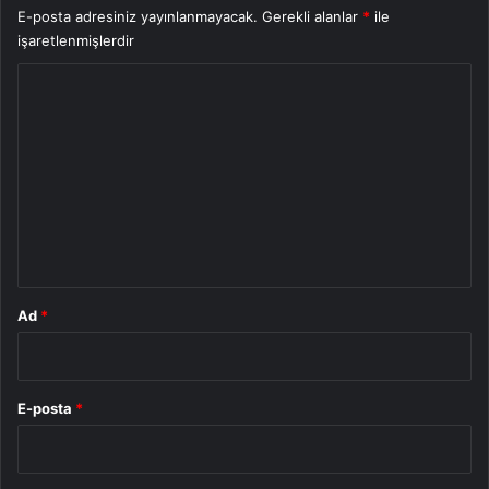
E-posta adresiniz yayınlanmayacak.
Gerekli alanlar
*
ile
işaretlenmişlerdir
Y
o
r
u
m
*
Ad
*
E-posta
*