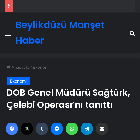
Beylikdüzü Manşet
Menü
A
Haber
Anasayfa
/
Ekonomi
Ekonomi
DOB Genel Müdürü Sağtürk,
Çelebi Operası’nı tanıttı
Facebook
X
Tumblr
Messenger
WhatsApp
Telegram
Email'den paylaş