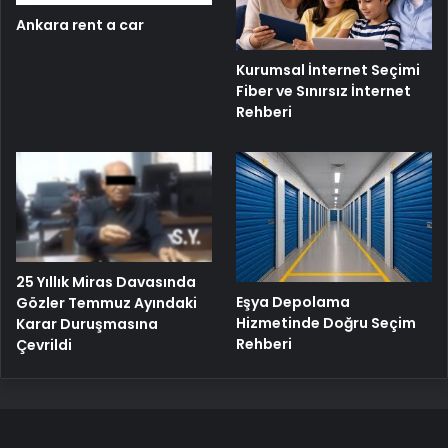
Ankara rent a car
Kurumsal İnternet Seçimi
Fiber ve Sınırsız İnternet
Rehberi
25 Yıllık Miras Davasında
Eşya Depolama
Gözler Temmuz Ayındaki
Hizmetinde Doğru Seçim
Karar Duruşmasına
Rehberi
Çevrildi