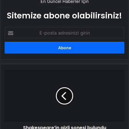
En Güncel Haberler İçin
Sitemize abone olabilirsiniz!
E-
posta
adresinizi
girin
Shakespeare’in
gizli
sonesi
bulundu
Shakespeare’in gizli sonesi bulundu