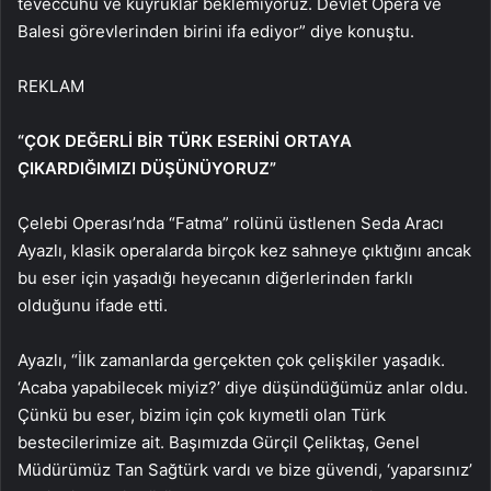
teveccühü ve kuyruklar beklemiyoruz. Devlet Opera ve
Balesi görevlerinden birini ifa ediyor” diye konuştu.
REKLAM
“ÇOK DEĞERLİ BİR TÜRK ESERİNİ ORTAYA
ÇIKARDIĞIMIZI DÜŞÜNÜYORUZ”
Çelebi Operası’nda “Fatma” rolünü üstlenen Seda Aracı
Ayazlı, klasik operalarda birçok kez sahneye çıktığını ancak
bu eser için yaşadığı heyecanın diğerlerinden farklı
olduğunu ifade etti.
Ayazlı, “İlk zamanlarda gerçekten çok çelişkiler yaşadık.
‘Acaba yapabilecek miyiz?’ diye düşündüğümüz anlar oldu.
Çünkü bu eser, bizim için çok kıymetli olan Türk
bestecilerimize ait. Başımızda Gürçil Çeliktaş, Genel
Müdürümüz Tan Sağtürk vardı ve bize güvendi, ‘yaparsınız’