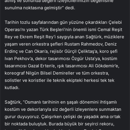
atmış ve sonunda değerli izleyicilerimizin beğenisine
sunulma noktasına gelmiştir” dedi.
Tarihin tozlu sayfalarından gün yüzüne çıkardıkları Çelebi
Operası’nı yazan Türk Beşleri’nin önemli ismi Cemal Reşit
Rey ve Ekrem Reşit Rey’i saygıyla anan Sağtürk, müziklere
yaşam veren orkestra şefleri Rustam Rahmedov, Deniz
Erdinç ve Can Okan’a, rejisör Gürçil Çeliktaş’a, koro şefi
Ivan Pekhov’a, dekor tasarımcısı Özgür Usta’ya, kostüm
tasarımcısı Gazal Erten’e, ışık tasarımcısı Ali Gökdemir’e,
koreograf Nilgün Bilsel Demireller ve tüm orkestra,
solistler ve koristler ile teknik ekipteki herkesi tek tek
kutladı.
Sağtürk, “Osmanlı tarihinin en şaşalı dönemini ihtişamlı
kostüm ve dekorlarıyla siz değerli izleyenlere sunmaktan
gurur duyuyoruz. Çalışırken çelişki de yaşadık ama ortak
bir noktada buluştuk. Burada büyük bir seyirci rekoru,