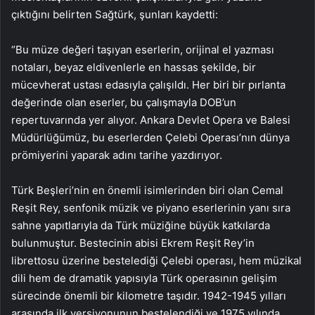
çıktığını belirten Sağtürk, şunları kaydetti:
“Bu müze değeri taşıyan eserlerin, orijinal el yazması
notaları, beyaz eldivenlerle en hassas şekilde, bir
mücevherat ustası edasıyla çalışıldı. Her biri bir pırlanta
değerinde olan eserler, bu çalışmayla DOB’un
repertuvarında yer alıyor. Ankara Devlet Opera ve Balesi
Müdürlüğümüz, bu eserlerden Çelebi Operası’nın dünya
prömiyerini yaparak adını tarihe yazdırıyor.
Türk Beşleri’nin en önemli isimlerinden biri olan Cemal
Reşit Rey, senfonik müzik ve piyano eserlerinin yanı sıra
sahne yapıtlarıyla da Türk müziğine büyük katkılarda
bulunmuştur. Bestecinin abisi Ekrem Reşit Rey’in
librettosu üzerine bestelediği Çelebi operası, hem müzikal
dili hem de dramatik yapısıyla Türk operasının gelişim
sürecinde önemli bir kilometre taşıdır. 1942-1945 yılları
arasında ilk versiyonunun bestelendiği ve 1975 yılında