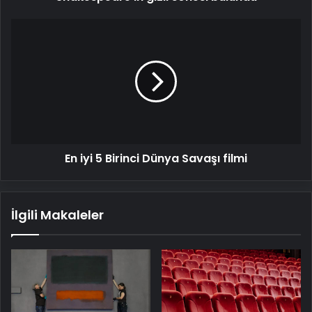
En
iyi
5
Birinci
Dünya
Savaşı
filmi
En iyi 5 Birinci Dünya Savaşı filmi
İlgili Makaleler