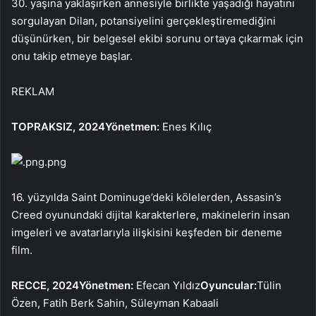
30. yaşına yaklaşırken annesiyle birlikte yaşadığı hayatını
sorgulayan Dilan, potansiyelini gerçekleştiremediğini
düşünürken, bir belgesel ekibi sorunu ortaya çıkarmak için
onu takip etmeye başlar.
REKLAM
TOPRAKSIZ, 2024
Yönetmen:
Enes Kılıç
.png
16. yüzyılda Saint Dominuge’deki kölelerden, Assasin’s
Creed oyunundaki dijital karakterlere, makinelerin insan
imgeleri ve avatarlarıyla ilişkisini keşfeden bir deneme
film.
RECCE, 2024
Yönetmen:
Efecan Yıldız
Oyuncular:
Tülin
Özen, Fatih Berk Sahin, Süleyman Kabaali