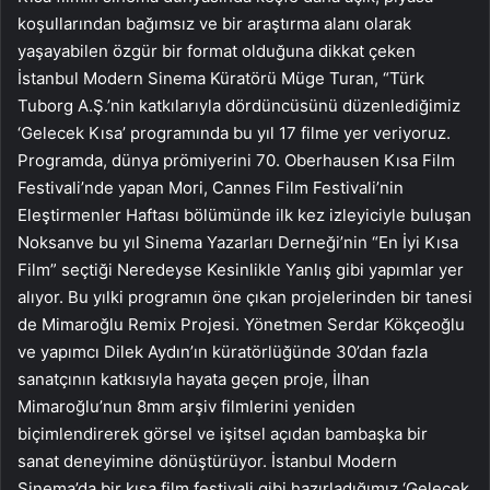
koşullarından bağımsız ve bir araştırma alanı olarak
yaşayabilen özgür bir format olduğuna dikkat çeken
İstanbul Modern Sinema Küratörü Müge Turan, “Türk
Tuborg A.Ş.’nin katkılarıyla dördüncüsünü düzenlediğimiz
‘Gelecek Kısa’ programında bu yıl 17 filme yer veriyoruz.
Programda, dünya prömiyerini 70. Oberhausen Kısa Film
Festivali’nde yapan Mori, Cannes Film Festivali’nin
Eleştirmenler Haftası bölümünde ilk kez izleyiciyle buluşan
Noksanve bu yıl Sinema Yazarları Derneği’nin “En İyi Kısa
Film” seçtiği Neredeyse Kesinlikle Yanlış gibi yapımlar yer
alıyor. Bu yılki programın öne çıkan projelerinden bir tanesi
de Mimaroğlu Remix Projesi. Yönetmen Serdar Kökçeoğlu
ve yapımcı Dilek Aydın’ın küratörlüğünde 30’dan fazla
sanatçının katkısıyla hayata geçen proje, İlhan
Mimaroğlu’nun 8mm arşiv filmlerini yeniden
biçimlendirerek görsel ve işitsel açıdan bambaşka bir
sanat deneyimine dönüştürüyor. İstanbul Modern
Sinema’da bir kısa film festivali gibi hazırladığımız ‘Gelecek