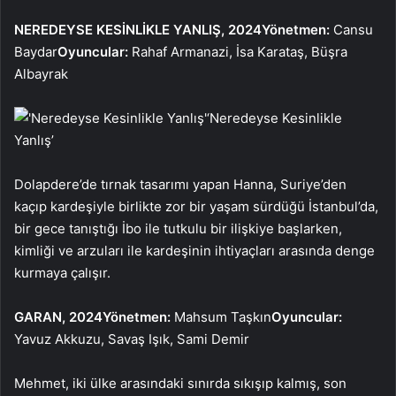
NEREDEYSE KESİNLİKLE YANLIŞ, 2024
Yönetmen:
Cansu
Baydar
Oyuncular:
Rahaf Armanazi, İsa Karataş, Büşra
Albayrak
‘Neredeyse Kesinlikle
Yanlış’
Dolapdere’de tırnak tasarımı yapan Hanna, Suriye’den
kaçıp kardeşiyle birlikte zor bir yaşam sürdüğü İstanbul’da,
bir gece tanıştığı İbo ile tutkulu bir ilişkiye başlarken,
kimliği ve arzuları ile kardeşinin ihtiyaçları arasında denge
kurmaya çalışır.
GARAN, 2024
Yönetmen:
Mahsum Taşkın
Oyuncular:
Yavuz Akkuzu, Savaş Işık, Sami Demir
Mehmet, iki ülke arasındaki sınırda sıkışıp kalmış, son