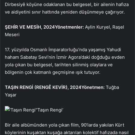
Dirbesiyê köyüne odaklanan bu belgesel, bir ailenin hafıza
ve aidiyetini sınır hattında yeniden düşünmeye çağırıyor.
ŞEHİR VE MESİH, 2024
Yönetmenler:
Aylin Kuryel, Raşel
Meseri
17. yüzyılda Osmanlı İmparatorluğu’nda yaşamış Yahudi
haham Sabatay Sevi’nin İzmir Agora’daki doğduğu evden
yola çıkan bu belgesel, tarihten silinmiş olaylara ve
bölgenin çok katmanlı geçmişine ışık tutuyor.
TAŞIN RENGİ (RENGÊ KEVİR), 2024
Yönetmen:
Tuğba
Yaşar
‘Taşın Rengi’
Bir aile albümünden yola çıkan film, 90’larda yakılan Kürt
köylerinin kuşaktan kuşağa aktarılan kolektif hafızada nasıl