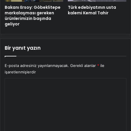
Bakanı Ersoy: Göbeklitepe
Türk edebiyatının usta
markalaşması gereken
kalemi Kemal Tahir
ürünlerimizin başında
geliyor
Bir yanıt yazın
E-posta adresiniz yayınlanmayacak.
Gerekli alanlar
*
ile
işaretlenmişlerdir
Y
o
r
u
m
*