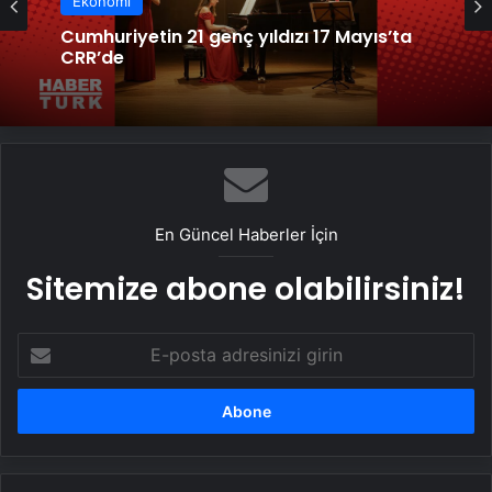
Ekonomi
Ekonomi
RHM’de sertifika programı tamamlandı
Cumhuriyetin 21 genç yıldızı 17 Mayıs’ta
CRR’de
En Güncel Haberler İçin
Sitemize abone olabilirsiniz!
E-
posta
adresinizi
girin