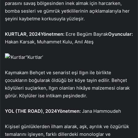
parasını savaş bölgesinden inek almak için harcarken,
bomba sesleri ve gümrük yetkililerinin açıklamalarıyla her
şeyini kaybetme korkusuyla yüzleşir.
KURTLAR, 2024
Yönetmen:
Ecre Begüm Bayrak
Oyuncular:
Hakan Karsak, Muhammet Kulu, Anıl Ateş
‘Kurtlar’
Kaymakam Behçet ve senarist eşi Ilgın ile birlikte
çocukların boğularak öldüğü bir köye tayin edilir. Behçet
köylüleri suçlarken, Ilgın olanları hikâye malzemesi olarak
görür. Köylüler ise intikam peşindedir.
YOL (THE ROAD), 2024
Yönetmen:
Jana Hammoudeh
Kişisel günlüklerden ilham alarak, aşk, ayrılık ve özgürlük
temalarını işleyen, farklı dillerdeki monologlar ve