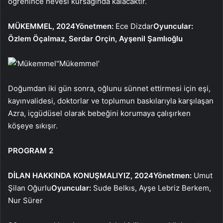
öğrenince hevesi kursağında kalacaktır.
MÜKEMMEL, 2024
Yönetmen:
Ece Dizdar
Oyuncular:
Özlem Öçalmaz, Serdar Orçin, Ayşenil Şamlıoğlu
‘Mükemmel’
Doğumdan iki gün sonra, oğlunu sünnet ettirmesi için eşi,
kayınvalidesi, doktorlar ve toplumun baskılarıyla karşılaşan
Azra, içgüdüsel olarak bebeğini korumaya çalışırken
köşeye sıkışır.
PROGRAM 2
DİLAN HAKKINDA KONUŞMALIYIZ, 2024
Yönetmen:
Umut
Şilan Oğurlu
Oyuncular:
Sude Belkıs, Ayşe Lebriz Berkem,
Nur Sürer