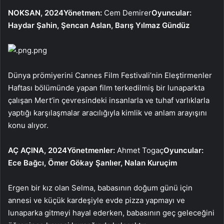
NOKSAN, 2024
Yönetmen:
Cem Demirer
Oyuncular:
Haydar Şahin, Şencan Aslan, Barış Yılmaz Gündüz
.png
Dünya prömiyerini Cannes Film Festivali’nin Eleştirmenler
Haftası bölümünde yapan film terkedilmiş bir lunaparkta
çalışan Mert’in çevresindeki insanlarla ve tuhaf varlıklarla
yaptığı karşılaşmalar aracılığıyla kimlik ve anlam arayışını
konu alıyor.
AÇ AÇINA, 2024
Yönetmenler:
Ahmet Togaç
Oyuncular:
Ece Bağcı, Ömer Gökay Şanlıer, Nalan Kuruçim
Ergen bir kız olan Selma, babasının doğum günü için
annesi ve küçük kardeşiyle evde pizza yapmayı ve
lunaparka gitmeyi hayal ederken, babasının geç geleceğini