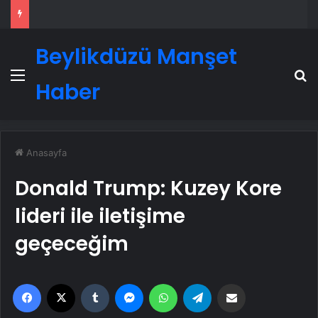
Beylikdüzü Manşet
Menü
A
Haber
Anasayfa
Donald Trump: Kuzey Kore
lideri ile iletişime
geçeceğim
Facebook
X
Tumblr
Messenger
WhatsApp
Telegram
Email'den paylaş