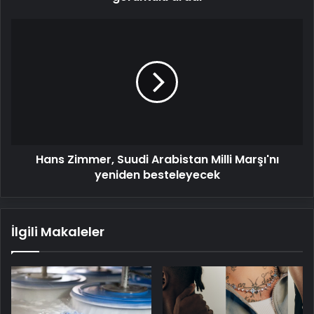
Hans
Zimmer,
Suudi
Arabistan
Milli
Marşı'nı
yeniden
besteleyecek
Hans Zimmer, Suudi Arabistan Milli Marşı'nı
yeniden besteleyecek
İlgili Makaleler