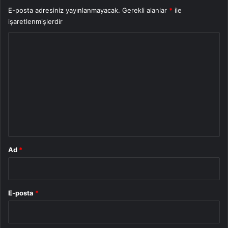
E-posta adresiniz yayınlanmayacak.
Gerekli alanlar
*
ile
işaretlenmişlerdir
Y
o
r
u
m
*
Ad
*
E-posta
*