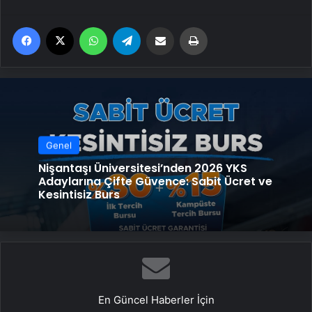
Facebook
X
WhatsApp
Telegram
Email'den paylaş
Yaz
Genel
Nişantaşı Üniversitesi’nden 2026 YKS
Adaylarına Çifte Güvence: Sabit Ücret ve
Kesintisiz Burs
En Güncel Haberler İçin