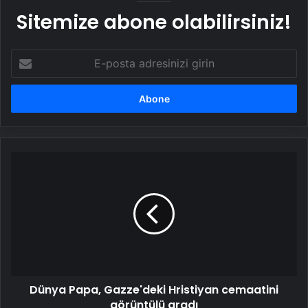
Sitemize abone olabilirsiniz!
E-
posta
adresinizi
girin
Dünya
Papa,
Gazze'deki
Hristiyan
cemaatini
görüntülü
aradı
Dünya Papa, Gazze'deki Hristiyan cemaatini
görüntülü aradı