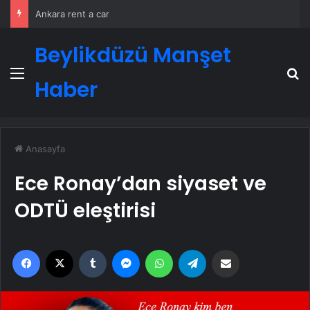
Ankara rent a car
Beylikdüzü Manşet
Menü
A
Haber
Anasayfa
Ece Ronay’dan siyaset ve
ODTÜ eleştirisi
Facebook
X
Tumblr
Messenger
WhatsApp
Telegram
Email'den paylaş