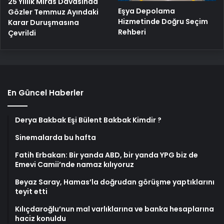
25 Yıllık Miras Davasında
Eşya Depolama
Gözler Temmuz Ayındaki
Hizmetinde Doğru Seçim
Karar Duruşmasına
Rehberi
Çevrildi
En Güncel Haberler
Derya Bakbak Eşi Bülent Bakbak Kimdir ?
Sinemalarda bu hafta
Fatih Erbakan: Bir yanda ABD, bir yanda YPG biz de
Emevi Camii’nde namaz kılıyoruz
Beyaz Saray, Hamas’la doğrudan görüşme yaptıklarını
teyit etti
Kılıçdaroğlu’nun mal varlıklarına ve banka hesaplarına
haciz konuldu