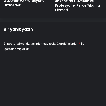
Güvenilir ve Profesyonel
Ankara’da Güvenilir ve
Hizmetler
Profesyonel Perde Yıkama
Hizmeti
Bir yanıt yazın
E-posta adresiniz yayınlanmayacak.
Gerekli alanlar
*
ile
işaretlenmişlerdir
Y
o
r
u
m
*