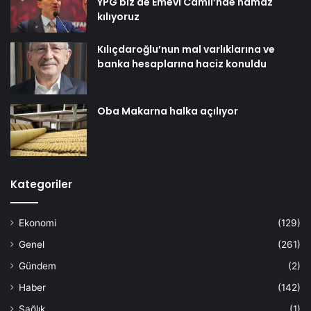
YPG biz de Emevi Camii’nde namaz
kılıyoruz
Kılıçdaroğlu’nun mal varlıklarına ve
banka hesaplarına haciz konuldu
Oba Makarna halka açılıyor
Kategoriler
Ekonomi
(129)
Genel
(261)
Gündem
(2)
Haber
(142)
Sağlık
(1)