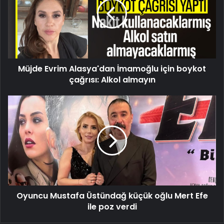
İmamoğlu
için
boykot
çağrısı:
Alkol
almayın
Müjde Evrim Alasya'dan İmamoğlu için boykot
çağrısı: Alkol almayın
Oyuncu
Mustafa
Üstündağ
küçük
oğlu
Mert
Efe
ile
poz
Oyuncu Mustafa Üstündağ küçük oğlu Mert Efe
verdi
ile poz verdi