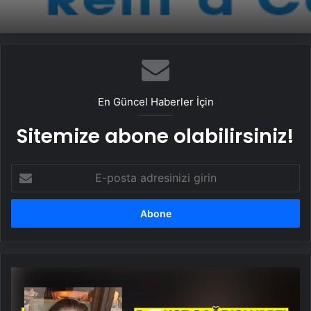
En Güncel Haberler İçin
Sitemize abone olabilirsiniz!
E-
posta
adresinizi
girin
Müjde
Evrim
Alasya'dan