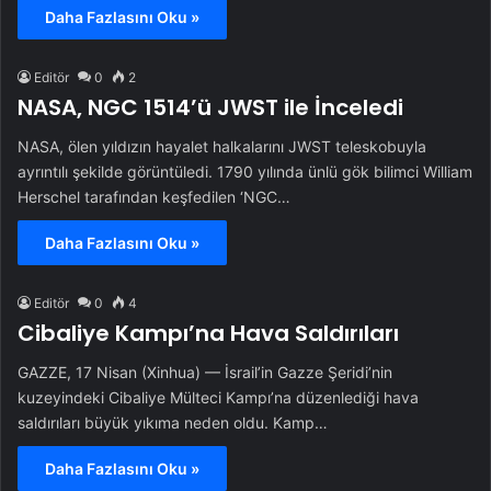
Daha Fazlasını Oku »
Editör
0
2
NASA, NGC 1514’ü JWST ile İnceledi
NASA, ölen yıldızın hayalet halkalarını JWST teleskobuyla
ayrıntılı şekilde görüntüledi. 1790 yılında ünlü gök bilimci William
Herschel tarafından keşfedilen ‘NGC…
Daha Fazlasını Oku »
Editör
0
4
Cibaliye Kampı’na Hava Saldırıları
GAZZE, 17 Nisan (Xinhua) — İsrail’in Gazze Şeridi’nin
kuzeyindeki Cibaliye Mülteci Kampı’na düzenlediği hava
saldırıları büyük yıkıma neden oldu. Kamp…
Daha Fazlasını Oku »