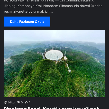
PUNOM PEN, 17 Nisan (Xinhua) — Çin Cumhurbaşkanı Xi
Jinping, Kamboçya Kralı Norodom Sihamoni’nin daveti üzerine
resmi ziyarette bulunmak için…
Daha Fazlasını Oku »
Editör
0
4