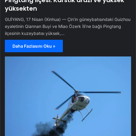
Pingtang ilçesi: Karstik arazi ve yüksek
yüksekten
GUİYANG, 17 Nisan (Xinhua) — Çin’in güneybatısındaki Guizhou
eyaletinin Qiannan Buyi ve Miao Özerk İli’ne bağlı Pingtang
ilçesinin kuzeybatısı yüksek,…
Daha Fazlasını Oku »