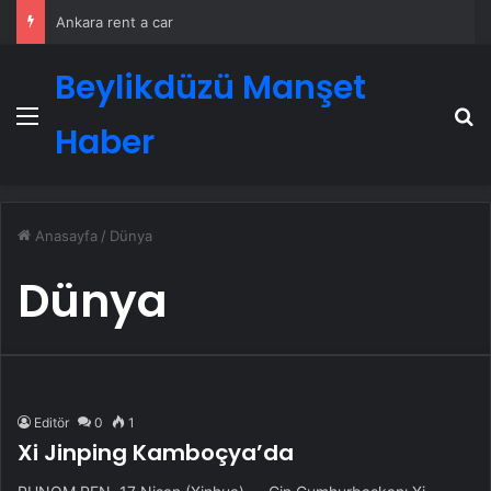
Ankara rent a car
Beylikdüzü Manşet
Menü
A
Haber
Anasayfa
/
Dünya
Dünya
Editör
0
1
Xi Jinping Kamboçya’da