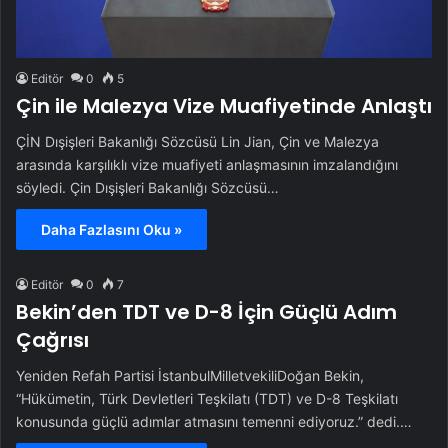
Editör
0
5
Çin ile Malezya Vize Muafiyetinde Anlaştı
ÇİN Dışişleri Bakanlığı Sözcüsü Lin Jian, Çin ve Malezya
arasında karşılıklı vize muafiyeti anlaşmasının imzalandığını
söyledi. Çin Dışişleri Bakanlığı Sözcüsü…
Daha Fazlasını Oku »
Editör
0
7
Bekin’den TDT ve D-8 İçin Güçlü Adım
Çağrısı
Yeniden Refah Partisi İstanbulMilletvekiliDoğan Bekin,
“Hükümetin, Türk Devletleri Teşkilatı (TDT) ve D-8 Teşkilatı
konusunda güçlü adımlar atmasını temenni ediyoruz.” dedi.…