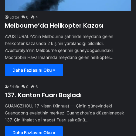
Editör
0
4
Melbourne’da Helikopter Kazası
AVUSTURALYA’nın Melbourne şehrinde meydana gelen
helikopter kazasında 2 kişinin yaralandığı bildirildi.
Avusturalya’nın Melbourne şehrinin güneydoğusundaki
Moorabbin Havalimanı’nda meydana gelen helikopter…
Daha Fazlasını Oku »
Editör
0
6
137. Kanton Fuarı Başladı
GUANGZHOU, 17 Nisan (Xinhua) — Çin’in güneyindeki
Guangdong eyaletinin merkezi Guangzhou’da düzenlenecek
137. Çin İthalat ve İhracat Fuarı salı günü…
Daha Fazlasını Oku »