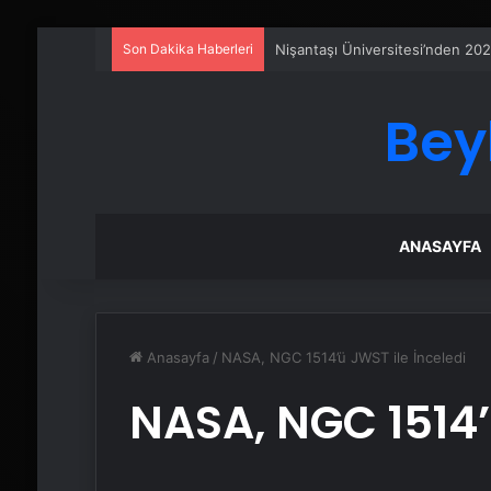
Son Dakika Haberleri
Ankara rent a car
Bey
ANASAYFA
Anasayfa
/
NASA, NGC 1514’ü JWST ile İnceledi
NASA, NGC 1514’