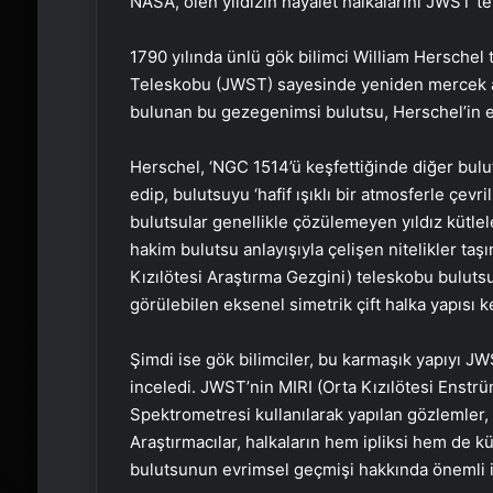
NASA, ölen yıldızın hayalet halkalarını JWST te
1790 yılında ünlü gök bilimci William Hersche
Teleskobu (JWST) sayesinde yeniden mercek altı
bulunan bu gezegenimsi bulutsu, Herschel’in ev
Herschel, ‘NGC 1514’ü keşfettiğinde diğer bulut
edip, bulutsuyu ‘hafif ışıklı bir atmosferle çevri
bulutsular genellikle çözülemeyen yıldız kütle
hakim bulutsu anlayışıyla çelişen nitelikler ta
Kızılötesi Araştırma Gezgini) teleskobu bulutsu
görülebilen eksenel simetrik çift halka yapısı ke
Şimdi ise gök bilimciler, bu karmaşık yapıyı J
inceledi. JWST’nin MIRI (Orta Kızılötesi Enstr
Spektrometresi kullanılarak yapılan gözlemler, 
Araştırmacılar, halkaların hem ipliksi hem de kü
bulutsunun evrimsel geçmişi hakkında önemli i