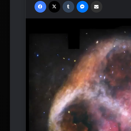
Facebook
X
Tumblr
Messenger
Email'den paylaş