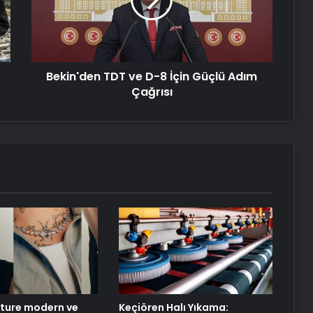
8
İçin
Nişantaşı Üniversitesi’nden 2026 YKS
Güçlü
Adaylarına Çifte Güvence: Sabit
Adım
Ücret ve Kesintisiz Burs
Çağrısı
Bekin'den TDT ve D-8 İçin Güçlü Adım
Ankara rent a car
Çağrısı
Kurumsal İnternet Seçimi Fiber ve
Sınırsız İnternet Rehberi
25 Yıllık Miras Davasında Gözler
Temmuz Ayındaki Karar
Duruşmasına Çevrildi
Eşya Depolama Hizmetinde Doğru
Seçim Rehberi
ture modern ve
Keçiören Halı Yıkama: