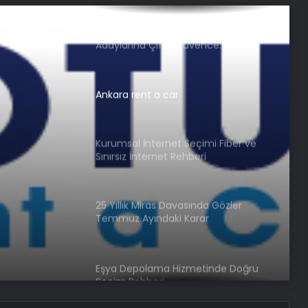
Nişantaşı Üniversitesi’nden 2026 YKS
Adaylarına Çifte Güvence: Sabit
Ücret ve Kesintisiz Burs
Ankara rent a car
Kurumsal İnternet Seçimi Fiber ve
Sınırsız İnternet Rehberi
25 Yıllık Miras Davasında Gözler
Temmuz Ayındaki Karar
Duruşmasına Çevrildi
Eşya Depolama Hizmetinde Doğru
Seçim Rehberi