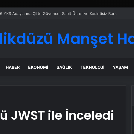
likdüzü Manşet H
HABER
EKONOMI
SAĞLIK
TEKNOLOJI
YAŞAM
ü JWST ile İnceledi