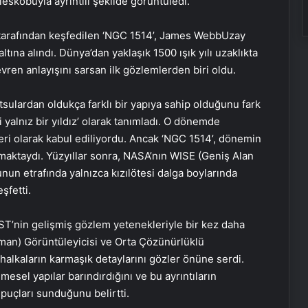
leskobuyla ayrıntılı şekilde görüntüledi.
l tarafından keşfedilen ‘NGC 1514’, James WebbUzay
na alındı. Dünya’dan yaklaşık 1500 ışık yılı uzaklıkta
ren anlayışını sarsan ilk gözlemlerden biri oldu.
sulardan oldukça farklı bir yapıya sahip olduğunu fark
li yalnız bir yıldız’ olarak tanımladı. O dönemde
leri olarak kabul ediliyordu. Ancak ‘NGC 1514’, dönemin
şımaktaydı. Yüzyıllar sonra, NASA’nın WISE (Geniş Alan
nun etrafında yalnızca kızılötesi dalga boylarında
şfetti.
WST’nin gelişmiş gözlem yetenekleriyle bir kez daha
üman) Görüntüleyicisi ve Orta Çözünürlüklü
halkaların karmaşık detaylarını gözler önüne serdi.
mesel yapılar barındırdığını ve bu ayrıntıların
puçları sunduğunu belirtti.