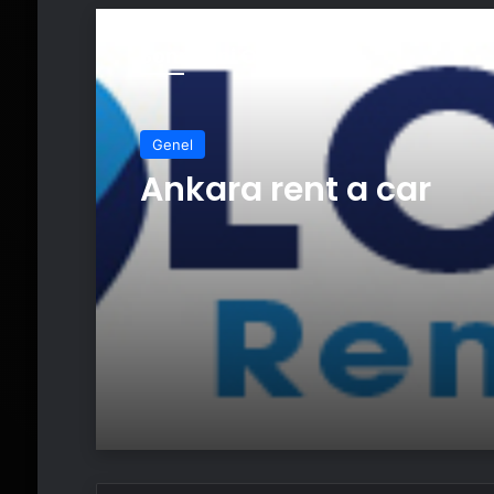
Sonrakini Oku
Genel
Ankara rent a car