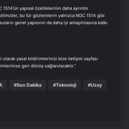
1514’ün yapısal özelliklerinin daha ayrıntılı
Ortopodoloji İle Diyabetik Ayak
ilimciler, bu tür gözlemlerin yalnızca NGC 1514 gibi
Yarası Tedavisi
uların genel yapısının da daha iyi anlaşılmasına katkı
Zihnin Gizemli Sınırları ve Ötesi :
Nasılnedir.com
i olarak yasal bildirimlerinizi bize iletişim sayfası
Serjoy : Dijital Medya Ajansı, Google
rimlerinize geri dönüş sağlanılacaktır.”
Reklam Ajansı, SEO Ajansı ve Web
Tasarım Ajansı
A
Son Dakika
Teknoloji
Uzay
UETDS Nedir ? Uetds.com İle Akıllı
Dijital Taşımacılık Yazılımı
Buharlı Koltuk Yıkama ile Temizlikte
Yeni Bir Dönem