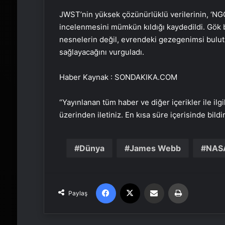
JWST’nin yüksek çözünürlüklü verilerinin, ‘NGC 
incelenmesini mümkün kıldığı kaydedildi. Gök b
nesnelerin değil, evrendeki gezegenimsi buluts
sağlayacağını vurguladı.
Haber Kaynak : SONDAKIKA.COM
“Yayınlanan tüm haber ve diğer içerikler ile ilgil
üzerinden iletiniz. En kısa süre içerisinde bildi
Dünya
James Webb
NAS
Facebook
X
Email'den paylaş
Yaz
Paylaş