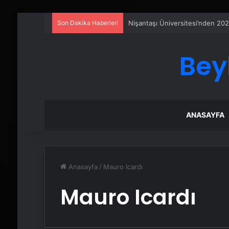
Son Dakika Haberleri
Nişantaşı Üniversitesi’nden 202
Bey
ANASAYFA
Anasayfa
/
Mauro Icardı
Mauro Icardı