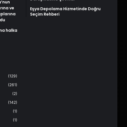
u’nun
arına ve
Eşya Depolama Hizmetinde Doğru
plarına
Seçim Rehberi
ldu
na halka
(129)
(261)
(2)
(142)
(1)
(1)