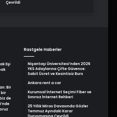
Çevrildi
Rastgele Haberler
Nişantaşı Üniversitesi’nden 2026
ak Eşi
YKS Adaylarına Çifte Güvence:
bak
Sabit Ücret ve Kesintisiz Burs
Ankara rent a car
an: Bir
Kurumsal İnternet Seçimi Fiber ve
 bir
Sınırsız İnternet Rehberi
biz de
i’nde
25 Yıllık Miras Davasında Gözler
yoruz
Temmuz Ayındaki Karar
Duruşmasına Çevrildi