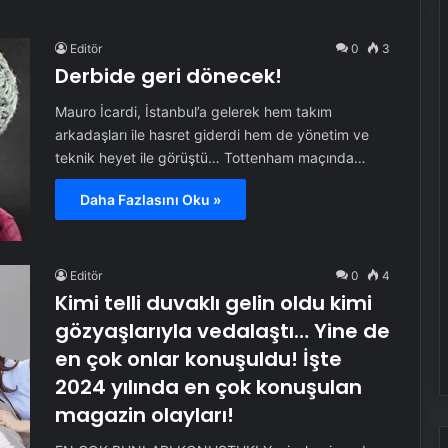
Editör
0
3
Derbide geri dönecek!
Mauro İcardi, İstanbul’a gelerek hem takım
arkadaşları ile hasret giderdi hem de yönetim ve
teknik heyet ile görüştü… Tottenham maçında…
Daha Fazlasını Oku »
Editör
0
4
Kimi telli duvaklı gelin oldu kimi
gözyaşlarıyla vedalaştı… Yine de
en çok onlar konuşuldu! İşte
2024 yılında en çok konuşulan
magazin olayları!