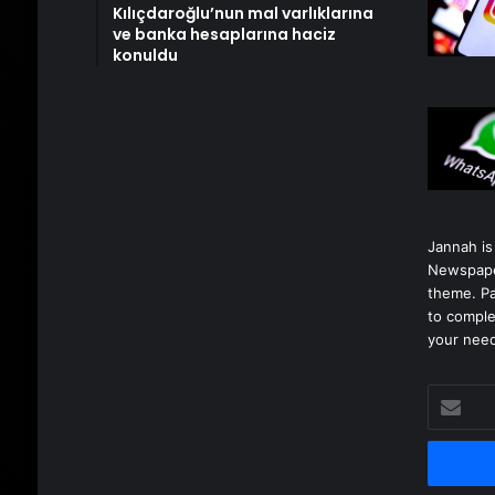
Kılıçdaroğlu’nun mal varlıklarına
ve banka hesaplarına haciz
konuldu
Jannah is
Newspape
theme. Pa
to comple
your nee
E-
posta
adresinizi
girin