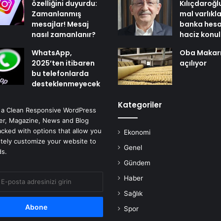
özelliğini duyurdu:
Kılıçdaroğl
Zamanlanmış
mal varlıkl
mesajlar! Mesaj
banka hesa
nasıl zamanlanır?
haciz konu
WhatsApp,
Oba Makar
2025’ten itibaren
açılıyor
bu telefonlarda
desteklenmeyecek
Kategoriler
 a Clean Responsive WordPress
r, Magazine, News and Blog
cked with options that allow you
Ekonomi
tely customize your website to
Genel
ds.
Gündem
Haber
Sağlık
Spor