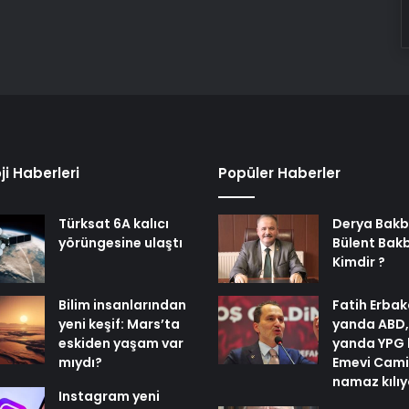
ji Haberleri
Popüler Haberler
Türksat 6A kalıcı
Derya Bakb
yörüngesine ulaştı
Bülent Bak
Kimdir ?
Bilim insanlarından
Fatih Erbak
yeni keşif: Mars’ta
yanda ABD,
eskiden yaşam var
yanda YPG 
mıydı?
Emevi Cami
namaz kılı
Instagram yeni