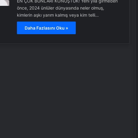
EN ÇOK BUNLARI KONUŞTUK! Yeni yıla girmeden
önce, 2024 ünlüler dünyasında neler olmuş,
kimlerin aşkı yarım kalmış veya kim telli…
Daha Fazlasını Oku »