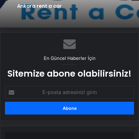
Ankara rent a car
En Güncel Haberler İçin
Sitemize abone olabilirsiniz!
E-
posta
adresinizi
girin
Latif