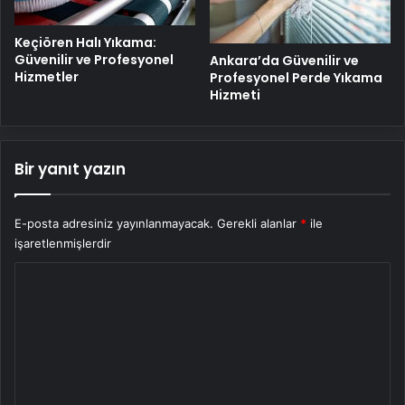
Keçiören Halı Yıkama:
Güvenilir ve Profesyonel
Ankara’da Güvenilir ve
Hizmetler
Profesyonel Perde Yıkama
Hizmeti
Bir yanıt yazın
E-posta adresiniz yayınlanmayacak.
Gerekli alanlar
*
ile
işaretlenmişlerdir
Y
o
r
u
m