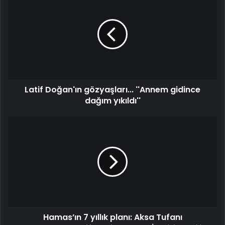
Doğan'ın
gözyaşları...
''Annem
gidince
dağım
yıkıldı''
Latif Doğan'ın gözyaşları... ''Annem gidince
dağım yıkıldı''
Hamas’ın
7
yıllık
planı:
Aksa
Tufanı
Operasyonunun
şifreleri
çözüldü!
Hamas’ın 7 yıllık planı: Aksa Tufanı
İsrailli