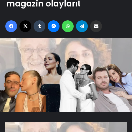
magazin olayları!
Facebook
X
Tumblr
Messenger
WhatsApp
Telegram
Email'den paylaş