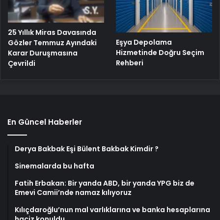
25 Yıllık Miras Davasında
Eşya Depolama
Gözler Temmuz Ayındaki
Hizmetinde Doğru Seçim
Karar Duruşmasına
Rehberi
Çevrildi
En Güncel Haberler
Derya Bakbak Eşi Bülent Bakbak Kimdir ?
Sinemalarda bu hafta
Fatih Erbakan: Bir yanda ABD, bir yanda YPG biz de
Emevi Camii’nde namaz kılıyoruz
Kılıçdaroğlu’nun mal varlıklarına ve banka hesaplarına
haciz konuldu