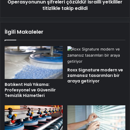
yetkililer
Operasyonunun şifreleri çözüldü! İsrailli yetkililer
titizlikle
titizlikle takip edildi
takip
edildi
İlgili Makaleler
Roxx Signature modern ve
zamansız tasarımları bir
araya getiriyor
Batıkent Halı Yıkama:
Profesyonel ve Güvenilir
Temizlik Hizmetleri