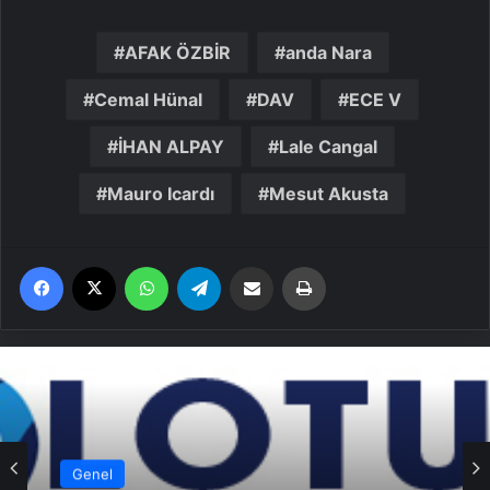
AFAK ÖZBİR
anda Nara
Cemal Hünal
DAV
ECE V
İHAN ALPAY
Lale Cangal
Mauro Icardı
Mesut Akusta
Facebook
X
WhatsApp
Telegram
Email'den paylaş
Yaz
Genel