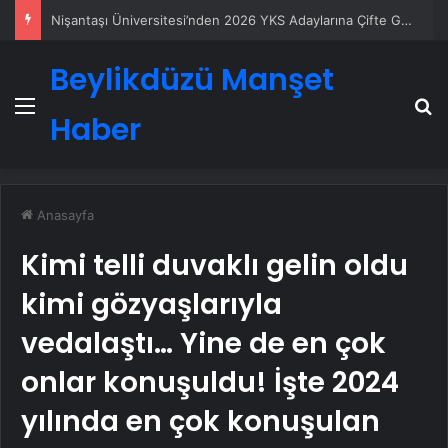
Ankara rent a car
Beylikdüzü Manşet
Menü
A
Haber
Anasayfa
Kimi telli duvaklı gelin oldu
kimi gözyaşlarıyla
vedalaştı… Yine de en çok
onlar konuşuldu! İşte 2024
yılında en çok konuşulan