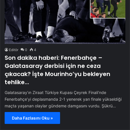
Editör
0
4
Son dakika haberi: Fenerbahçe –
Galatasaray derbisi için ne ceza
çıkacak? İşte Mourinho’yu bekleyen
tehlike…
Galatasaray’ın Ziraat Türkiye Kupası Çeyrek Finali’nde
Fenerbahçe’yi deplasmanda 2-1 yenerek yarı finale yükseldiği
maçta yaşanan olaylar gündeme damgasını vurdu. Şükrü…
Daha Fazlasını Oku »