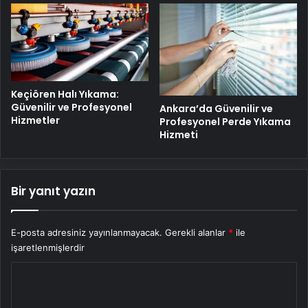
Keçiören Halı Yıkama:
Güvenilir ve Profesyonel
Ankara’da Güvenilir ve
Hizmetler
Profesyonel Perde Yıkama
Hizmeti
Bir yanıt yazın
E-posta adresiniz yayınlanmayacak.
Gerekli alanlar
*
ile
işaretlenmişlerdir
Y
o