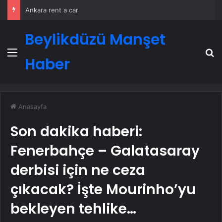
Ankara rent a car
Beylikdüzü Manşet
Menü
A
Haber
Anasayfa
Son dakika haberi:
Fenerbahçe – Galatasaray
derbisi için ne ceza
çıkacak? İşte Mourinho’yu
bekleyen tehlike…