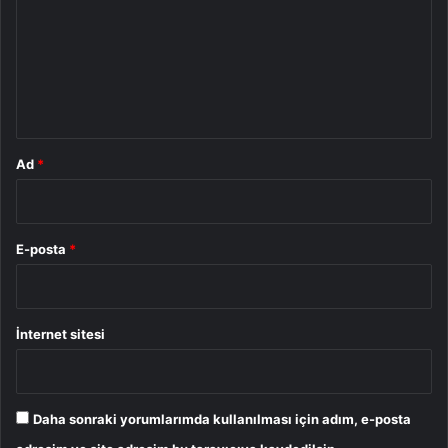
r
u
m
*
Ad
*
E-posta
*
İnternet sitesi
Daha sonraki yorumlarımda kullanılması için adım, e-posta