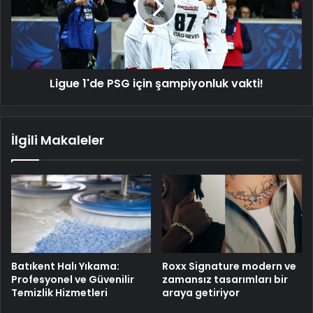
şampiyonluk
vakti!
Ligue 1'de PSG için şampiyonluk vakti!
İlgili Makaleler
Batıkent Halı Yıkama:
Roxx Signature modern ve
Profesyonel ve Güvenilir
zamansız tasarımları bir
Temizlik Hizmetleri
araya getiriyor