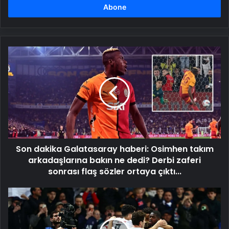
girin
Son
dakika
Galatasaray
haberi:
Osimhen
takım
arkadaşlarına
bakın
ne
Son dakika Galatasaray haberi: Osimhen takım
dedi?
Derbi
arkadaşlarına bakın ne dedi? Derbi zaferi
zaferi
sonrası flaş sözler ortaya çıktı...
sonrası
flaş
Ligue
sözler
1'de
ortaya
PSG
çıktı...
için