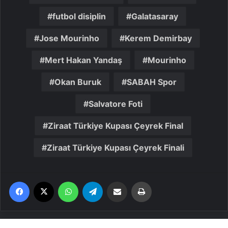
futbol disiplin
Galatasaray
Jose Mourinho
Kerem Demirbay
Mert Hakan Yandaş
Mourinho
Okan Buruk
SABAH Spor
Salvatore Foti
Ziraat Türkiye Kupası Çeyrek Final
Ziraat Türkiye Kupası Çeyrek Finali
Facebook
X
WhatsApp
Telegram
Email'den paylaş
Yaz