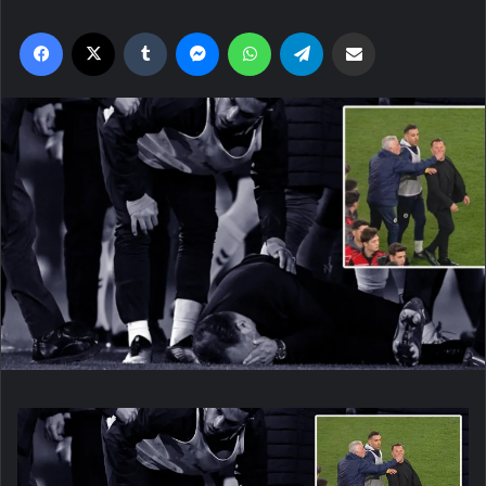
Facebook
X
Tumblr
Messenger
WhatsApp
Telegram
Email'den paylaş